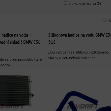
Silikonová hadica (5)
P
am
bulka
 hadice na vodu +
Silikonová hadice na vodu BMW E3
 vodní chladič BMW E36
318
Jsou vyrobeny ze silikonu vyztuženého
vlákny a jsou několikanásobně...
ádá ze dvou produktů, které
vysoce...