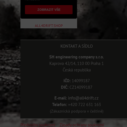
ZOBRAZIT VŠE
ALL4DRIFT.SHOP
KONTAKT A SÍDLO
SH engineering company s.r.o.
Kaprova 42/14, 110 00 Praha 1
Česká republika
IČO:
14099187
DIČ:
CZ14099187
E-mail:
info@all4drift.cz
Telefon:
+420 722 631 163
(Zákaznická podpora v češtině)
Předvolby soukromí
Zásady ochrany soukromí