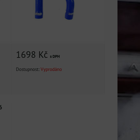
1698 Kč
s DPH
Dostupnost:
Vyprodáno
6