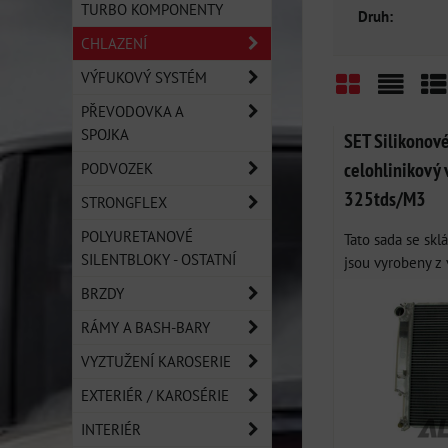
TURBO KOMPONENTY
Druh:
CHLAZENÍ
VÝFUKOVÝ SYSTÉM
PŘEVODOVKA A
Mřížka
Sezn
Ta
SPOJKA
SET Silikonové
celohlinikový
PODVOZEK
325tds/M3
STRONGFLEX
POLYURETANOVÉ
Tato sada se skl
SILENTBLOKY - OSTATNÍ
jsou vyrobeny z 
BRZDY
RÁMY A BASH-BARY
VYZTUŽENÍ KAROSERIE
EXTERIÉR / KAROSÉRIE
INTERIÉR