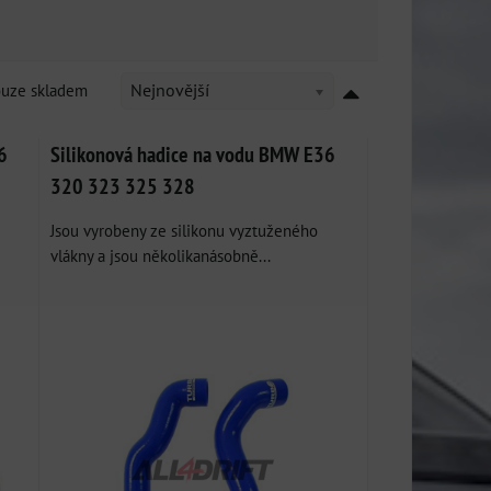
ouze skladem
Nejnovější
6
Silikonová hadice na vodu BMW E36
320 323 325 328
Jsou vyrobeny ze silikonu vyztuženého
vlákny a jsou několikanásobně...