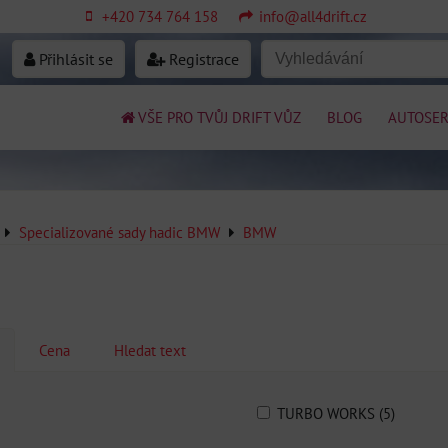
+420 734 764 158
info@all4drift.cz
Přihlásit se
Registrace
VŠE PRO TVŮJ DRIFT VŮZ
BLOG
AUTOSER
Specializované sady hadic BMW
BMW
Cena
Hledat text
TURBO WORKS (5)