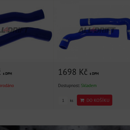
č
1698 Kč
s DPH
s DPH
prodáno
Dostupnost:
Skladem
DO KOŠÍKU
ks