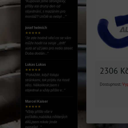
"Kupovali jsme stronglexy,
přišly asi druhý den od
objednání, s mazáním pro
montáž? Určitě to nebyl ..."
josef helmich
★★★★★
"Je zde hodně věcí co se vám
může hodit na svoje ,,drift”
auto ať už jako pro nebo street.
Doba dodán..."
Lukas Lukas
2306 K
★★★★★
"Pokaždé, když listuju
stránkami, tak prijdu na nové
Dostupnost:
Vy
věci. Několikrát jsem i
objednal a vždy přišlo v..."
Marcel Kaiser
★★★★★
"Vždy přišlo vše v
pořádku,nabídka některých
dílů,jsem nikde jinde
nenašel..."