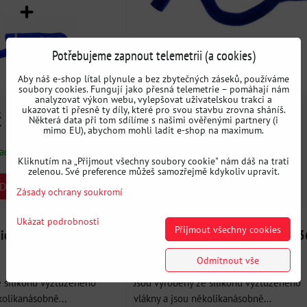
Potřebujeme zapnout telemetrii (a cookies)
Aby náš e-shop lítal plynule a bez zbytečných záseků, používáme
soubory cookies. Fungují jako přesná telemetrie – pomáhají nám
analyzovat výkon webu, vylepšovat uživatelskou trakci a
ukazovat ti přesně ty díly, které pro svou stavbu zrovna sháníš.
č
1698 Kč
Některá data při tom sdílíme s našimi ověřenými partnery (i
s DPH
s DPH
mimo EU), abychom mohli ladit e-shop na maximum.
ladem
Dostupnost:
Vyprodáno
Kliknutím na „Přijmout všechny soubory cookie" nám dáš na trati
zelenou. Své preference můžeš samozřejmě kdykoliv upravit.
DO KOŠÍKU
Zásady ochrany soukromí
Ukázat podrobnosti
Přijmout všechny cookies
dice na vodu BMW E46
Silikonová hadice na vodu BMW E3
325tds/M3
Odmítnout vše
e silikonu vyztuženého
Jsou vyrobeny ze silikonu vyztuženého
kolikanásobně...
vlákny a jsou několikanásobně...