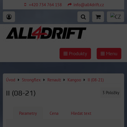
+420 734 764 158
info@all4drift.cz
Produkty
Menu
Úvod
Strongflex
Renault
Kangoo
II (08-21)
II (08-21)
3
Položky
Parametry
Cena
Hledat text