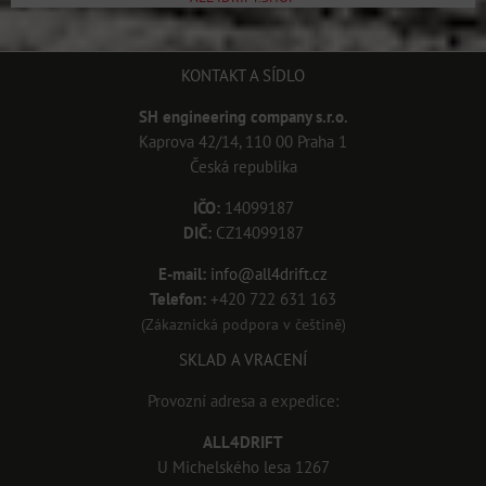
KONTAKT A SÍDLO
SH engineering company s.r.o.
Kaprova 42/14, 110 00 Praha 1
Česká republika
IČO:
14099187
DIČ:
CZ14099187
E-mail:
info@all4drift.cz
Telefon:
+420 722 631 163
(Zákaznická podpora v češtině)
SKLAD A VRACENÍ
Provozní adresa a expedice:
ALL4DRIFT
U Michelského lesa 1267