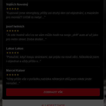
Vojtěch Novotný
★★★★★
"Kupovali jsme stronglexy, přišly asi druhý den od objednání, s mazáním
pro montáž? Určitě to nebyl ..."
josef helmich
★★★★★
"Je zde hodně věcí co se vám může hodit na svoje ,,drift” auto ať už jako
pro nebo street. Doba dodán..."
Lukas Lukas
★★★★★
"Pokaždé, když listuju stránkami, tak prijdu na nové věci. Několikrát jsem
i objednal a vždy přišlo v..."
Marcel Kaiser
★★★★★
"Vždy přišlo vše v pořádku,nabídka některých dílů,jsem nikde jinde
nenašel..."
ZOBRAZIT VŠE
ALL4DRIFT.SHOP