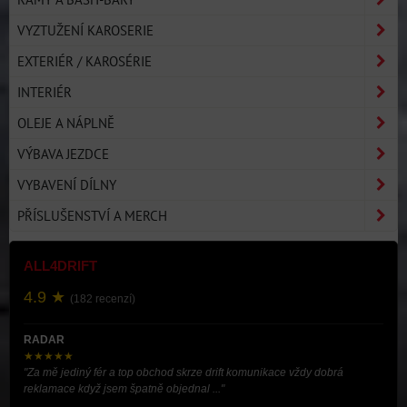
VYZTUŽENÍ KAROSERIE
EXTERIÉR / KAROSÉRIE
INTERIÉR
OLEJE A NÁPLNĚ
VÝBAVA JEZDCE
VYBAVENÍ DÍLNY
PŘÍSLUŠENSTVÍ A MERCH
ALL4DRIFT
4.9 ★
(182 recenzí)
RADAR
★★★★★
"Za mě jediný fér a top obchod skrze drift komunikace vždy dobrá
reklamace když jsem špatně objednal ..."