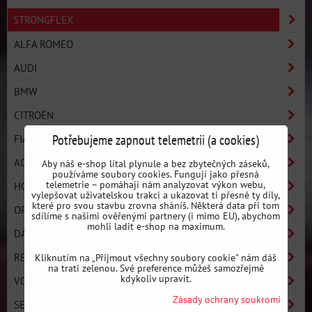
STRONGFLEX
ALFA ROMEO
AUDI
BMW
CITROËN
Potřebujeme zapnout telemetrii (a cookies)
FIAT
ACURA
Aby náš e-shop lítal plynule a bez zbytečných záseků,
používáme soubory cookies. Fungují jako přesná
telemetrie – pomáhají nám analyzovat výkon webu,
HONDA
vylepšovat uživatelskou trakci a ukazovat ti přesně ty díly,
které pro svou stavbu zrovna sháníš. Některá data při tom
OPEL / VAUXHALL
sdílíme s našimi ověřenými partnery (i mimo EU), abychom
mohli ladit e-shop na maximum.
DAEWOO
RENAULT
Kliknutím na „Přijmout všechny soubory cookie" nám dáš
na trati zelenou. Své preference můžeš samozřejmě
kdykoliv upravit.
VOLKSWAGEN
Zásady ochrany soukromí
SEAT