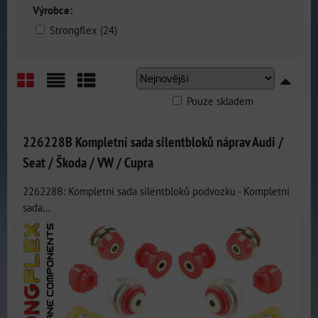
Výrobce:
Strongflex (24)
Pouze skladem
Mřížka
Seznam
Tabulka
226228B Kompletní sada silentbloků náprav Audi /
Seat / Škoda / VW / Cupra
226228B: Kompletní sada silentbloků podvozku - Kompletní
sada...