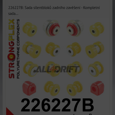
226227B: Sada silentbloků zadního zavěšení - Kompletní
sada...