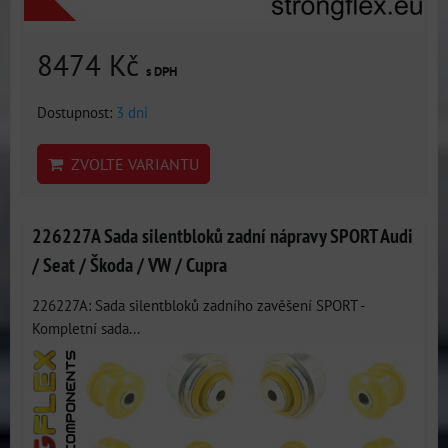
8474 Kč
s DPH
Dostupnost:
3 dni
ZVOLTE VARIANTU
226227A Sada silentbloků zadní nápravy SPORT Audi
/ Seat / Škoda / VW / Cupra
226227A: Sada silentbloků zadního zavěšení SPORT -
Kompletní sada...