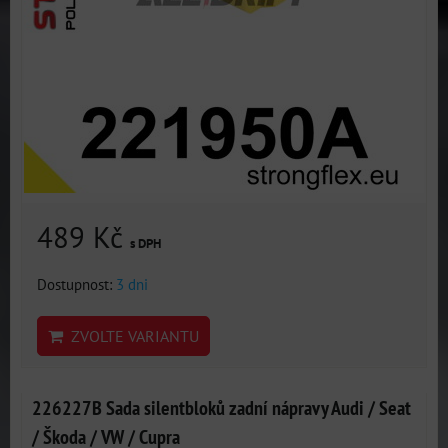
489 Kč
s DPH
Dostupnost:
3 dni
ZVOLTE VARIANTU
226227B Sada silentbloků zadní nápravy Audi / Seat
/ Škoda / VW / Cupra