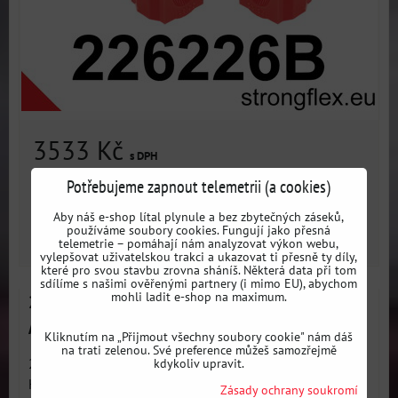
3533 Kč
s DPH
Potřebujeme zapnout telemetrii (a cookies)
Dostupnost:
3 dni
Aby náš e-shop lítal plynule a bez zbytečných záseků,
používáme soubory cookies. Fungují jako přesná
ZVOLTE VARIANTU
telemetrie – pomáhají nám analyzovat výkon webu,
vylepšovat uživatelskou trakci a ukazovat ti přesně ty díly,
které pro svou stavbu zrovna sháníš. Některá data při tom
sdílíme s našimi ověřenými partnery (i mimo EU), abychom
mohli ladit e-shop na maximum.
226226A Sada silentbloků přední nápravy SPORT
Audi / Seat / Škoda / VW / Cupra
Kliknutím na „Přijmout všechny soubory cookie" nám dáš
na trati zelenou. Své preference můžeš samozřejmě
kdykoliv upravit.
226226A: Sada silentbloků předního zavěšení SPORT -
Kompletní sada...
Zásady ochrany soukromí