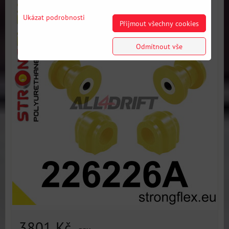
Ukázat podrobnosti
Přijmout všechny cookies
Odmítnout vše
3801 Kč