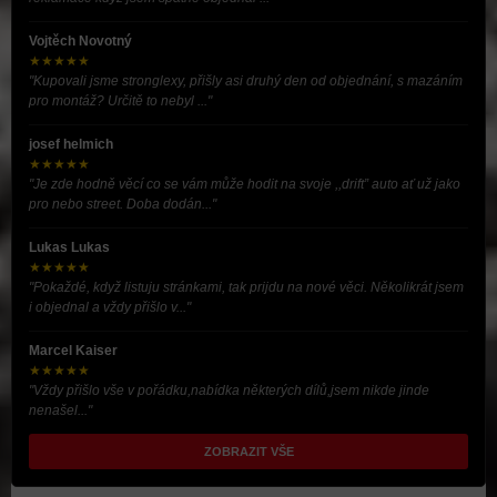
Vojtěch Novotný
★★★★★
"Kupovali jsme stronglexy, přišly asi druhý den od objednání, s mazáním
pro montáž? Určitě to nebyl ..."
josef helmich
★★★★★
"Je zde hodně věcí co se vám může hodit na svoje ,,drift” auto ať už jako
pro nebo street. Doba dodán..."
Lukas Lukas
★★★★★
"Pokaždé, když listuju stránkami, tak prijdu na nové věci. Několikrát jsem
i objednal a vždy přišlo v..."
Marcel Kaiser
★★★★★
"Vždy přišlo vše v pořádku,nabídka některých dílů,jsem nikde jinde
nenašel..."
ZOBRAZIT VŠE