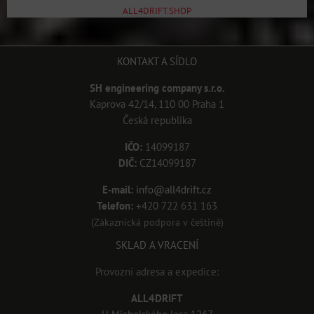
ALL4DRIFT.SHOP
KONTAKT A SÍDLO
SH engineering company s.r.o.
Kaprova 42/14, 110 00 Praha 1
Česká republika
IČO:
14099187
DIČ:
CZ14099187
E-mail:
info@all4drift.cz
Telefon:
+420 722 631 163
(Zákaznická podpora v češtině)
SKLAD A VRACENÍ
Provozní adresa a expedice:
ALL4DRIFT
U Michelského lesa 1267