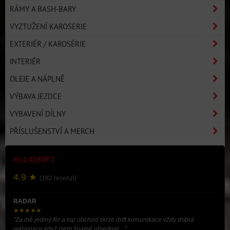
RÁMY A BASH-BARY
VYZTUŽENÍ KAROSERIE
EXTERIÉR / KAROSÉRIE
INTERIÉR
OLEJE A NÁPLNĚ
VÝBAVA JEZDCE
VYBAVENÍ DÍLNY
PŘÍSLUŠENSTVÍ A MERCH
ALL4DRIFT
4.9 ★
(182 recenzí)
RADAR
★★★★★
"Za mě jediný fér a top obchod skrze drift komunikace vždy dobrá
reklamace když jsem špatně objednal ..."