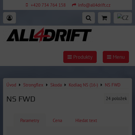
+420 734 764 158
info@all4drift.cz
Produkty
Menu
Úvod
Strongflex
Skoda
Kodiaq NS (16-)
NS FWD
NS FWD
24
položek
Parametry
Cena
Hledat text