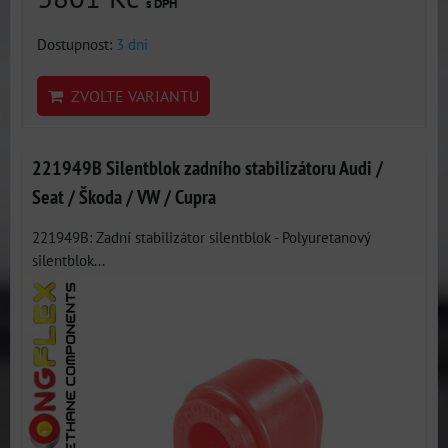
s DPH
Dostupnost:
3 dni
ZVOLTE VARIANTU
221949B Silentblok zadního stabilizátoru Audi /
Seat / Škoda / VW / Cupra
221949B: Zadní stabilizátor silentblok - Polyuretanový
silentblok...