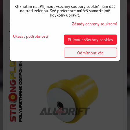
ZVOLTE VARIANTU
Kliknutím na „Přijmout všechny soubory cookie" nám dáš
na trati zelenou. Své preference můžeš samozřejmě
kdykoliv upravit.
221981A Silentblok zadní vlečné nápravy SPORT
Zásady ochrany soukromí
Audi / Seat / Škoda / VW
Ukázat podrobnosti
Přijmout všechny cookies
221981A: Silentblok zadní nápravy (torzní) SPORT -
Sportovní...
Odmítnout vše