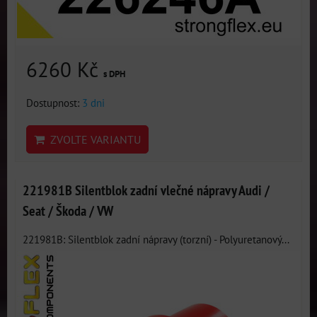
6260 Kč
s DPH
Dostupnost:
3 dni
ZVOLTE VARIANTU
221981B Silentblok zadní vlečné nápravy Audi /
Seat / Škoda / VW
221981B: Silentblok zadní nápravy (torzní) - Polyuretanový...