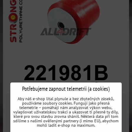
Potřebujeme zapnout telemetrii (a cookies)
Aby náš e-shop lítal plynule a bez zbytečných záseků,
1286 Kč
používáme soubory cookies. Fungují jako přesná
s DPH
telemetrie – pomáhají nám analyzovat výkon webu,
vylepšovat uživatelskou trakci a ukazovat ti přesně ty díly,
které pro svou stavbu zrovna sháníš. Některá data při tom
Dostupnost:
3 dni
sdílíme s našimi ověřenými partnery (i mimo EU), abychom
mohli ladit e-shop na maximum.