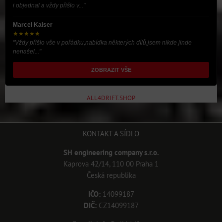
i objednal a vždy přišlo v..."
Marcel Kaiser
★★★★★
"Vždy přišlo vše v pořádku,nabídka některých dílů,jsem nikde jinde
nenašel..."
ZOBRAZIT VŠE
ALL4DRIFT.SHOP
KONTAKT A SÍDLO
SH engineering company s.r.o.
Kaprova 42/14, 110 00 Praha 1
Česká republika
IČO:
14099187
DIČ:
CZ14099187