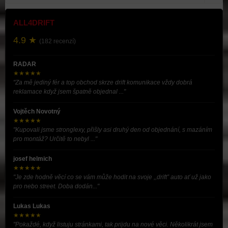
ALL4DRIFT
4.9 ★
(182 recenzí)
RADAR
★★★★★
"Za mě jediný fér a top obchod skrze drift komunikace vždy dobrá
reklamace když jsem špatně objednal ..."
Vojtěch Novotný
★★★★★
"Kupovali jsme stronglexy, přišly asi druhý den od objednání, s mazáním
pro montáž? Určitě to nebyl ..."
josef helmich
★★★★★
"Je zde hodně věcí co se vám může hodit na svoje ,,drift” auto ať už jako
pro nebo street. Doba dodán..."
Lukas Lukas
★★★★★
"Pokaždé, když listuju stránkami, tak prijdu na nové věci. Několikrát jsem