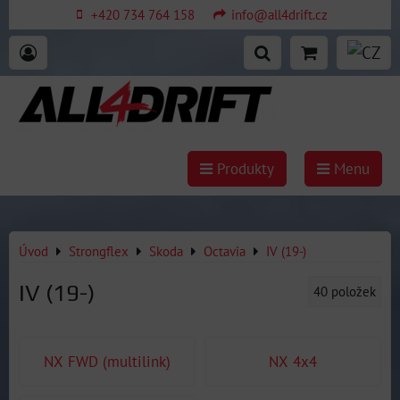
+420 734 764 158
info@all4drift.cz
Produkty
Menu
Úvod
Strongflex
Skoda
Octavia
IV (19-)
IV (19-)
40
položek
NX FWD (multilink)
NX 4x4