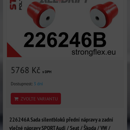
5768 Kč
s DPH
Dostupnost:
3 dni
ZVOLTE VARIANTU
226246A Sada silentbloků přední nápravy a zadní
vlečné nápravy SPORT Audi / Seat / Škoda / VW /