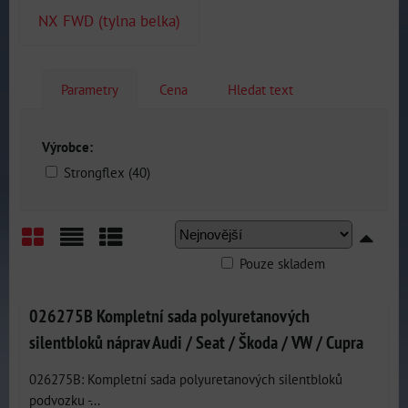
NX FWD (tylna belka)
Parametry
Cena
Hledat text
Výrobce:
Strongflex (40)
Pouze skladem
Mřížka
Seznam
Tabulka
026275B Kompletní sada polyuretanových
silentbloků náprav Audi / Seat / Škoda / VW / Cupra
026275B: Kompletní sada polyuretanových silentbloků
podvozku -...