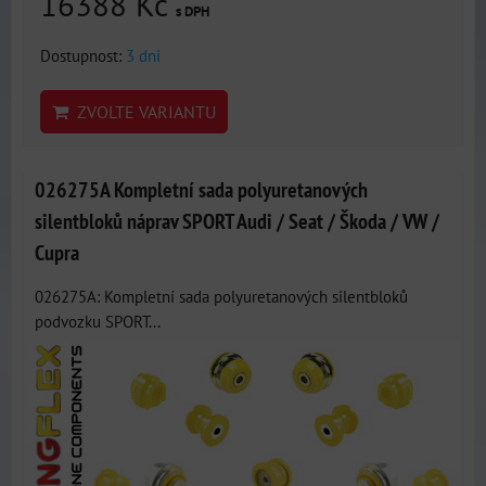
16388 Kč
s DPH
Dostupnost:
3 dni
ZVOLTE VARIANTU
026275A Kompletní sada polyuretanových
silentbloků náprav SPORT Audi / Seat / Škoda / VW /
Cupra
026275A: Kompletní sada polyuretanových silentbloků
podvozku SPORT...