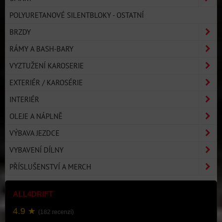
POLYURETANOVÉ SILENTBLOKY - OSTATNÍ
BRZDY
RÁMY A BASH-BARY
VYZTUŽENÍ KAROSERIE
EXTERIÉR / KAROSÉRIE
INTERIÉR
OLEJE A NÁPLNĚ
VÝBAVA JEZDCE
VYBAVENÍ DÍLNY
PŘÍSLUŠENSTVÍ A MERCH
ALL4DRIFT
4.9 ★
(182 recenzí)