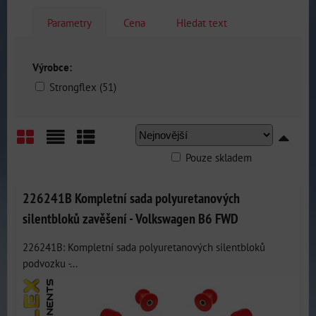
Parametry
Cena
Hledat text
Výrobce:
Strongflex (51)
Pouze skladem
Mřížka
Seznam
Tabulka
226241B Kompletní sada polyuretanových
silentbloků zavěšení - Volkswagen B6 FWD
226241B: Kompletní sada polyuretanových silentbloků
podvozku -...