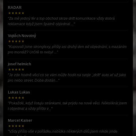
RADAR
★★★★★
"Za mě jediný fér a top obchod skrze drift komunikace vždy dobrá
reklamace když jsem špatně objednal ..."
Vojtěch Novotný
★★★★★
"Kupovali jsme stronglexy, přišly asi druhý den od objednání, s mazáním
pro montáž? Určitě to nebyl ..."
josef helmich
★★★★★
"Je zde hodně věcí co se vám může hodit na svoje ,,drift” auto ať už jako
pro nebo street. Doba dodán..."
Lukas Lukas
★★★★★
"Pokaždé, když listuju stránkami, tak prijdu na nové věci. Několikrát jsem
i objednal a vždy přišlo v..."
Marcel Kaiser
★★★★★
"Vždy přišlo vše v pořádku,nabídka některých dílů,jsem nikde jinde