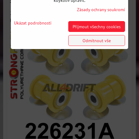
SPORT - Volkswagen B6 FWD
kdykoliv upravit.
Zásady ochrany soukromí
226231A: Sada silentbloků zadní nápravnice SPORT -
Kompletní sada...
Ukázat podrobnosti
Přijmout všechny cookies
Odmítnout vše