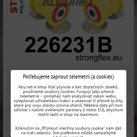
3533 Kč
Potřebujeme zapnout telemetrii (a cookies)
s DPH
Aby náš e-shop lítal plynule a bez zbytečných záseků,
Dostupnost:
3 dni
používáme soubory cookies. Fungují jako přesná
telemetrie – pomáhají nám analyzovat výkon webu,
vylepšovat uživatelskou trakci a ukazovat ti přesně ty díly,
které pro svou stavbu zrovna sháníš. Některá data při tom
ZVOLTE VARIANTU
sdílíme s našimi ověřenými partnery (i mimo EU), abychom
mohli ladit e-shop na maximum.
226231A Sada silentbloků zadního pomocného rámu
Kliknutím na „Přijmout všechny soubory cookie" nám dáš
na trati zelenou. Své preference můžeš samozřejmě