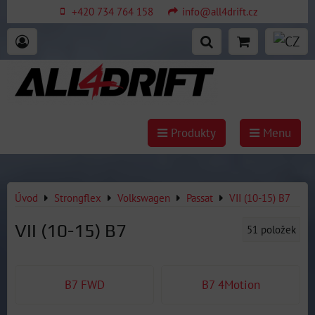
+420 734 764 158
info@all4drift.cz
Produkty
Menu
Úvod
Strongflex
Volkswagen
Passat
VII (10-15) B7
VII (10-15) B7
51
položek
B7 FWD
B7 4Motion