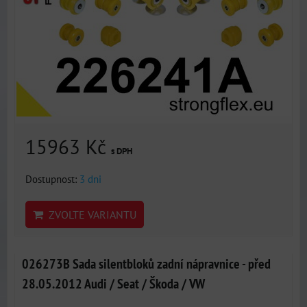
15963 Kč
s DPH
Dostupnost:
3 dni
ZVOLTE VARIANTU
026273B Sada silentbloků zadní nápravnice - před
28.05.2012 Audi / Seat / Škoda / VW