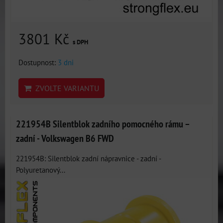
3801 Kč
s DPH
Dostupnost:
3 dni
ZVOLTE VARIANTU
221954B Silentblok zadního pomocného rámu –
zadní - Volkswagen B6 FWD
221954B: Silentblok zadní nápravnice - zadní -
Polyuretanový...