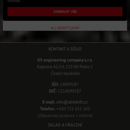
nenašel..."
ZOBRAZIT VŠE
ALL4DRIFT.SHOP
KONTAKT A SÍDLO
SH engineering company s.r.o.
Kaprova 42/14, 110 00 Praha 1
Česká republika
IČO:
14099187
DIČ:
CZ14099187
E-mail:
info@all4drift.cz
Telefon:
+420 722 631 163
(Zákaznická podpora v češtině)
SKLAD A VRACENÍ