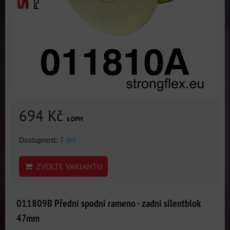
694 Kč
s DPH
Dostupnost:
3 dni
ZVOLTE VARIANTU
011809B Přední spodní rameno - zadní silentblok
47mm