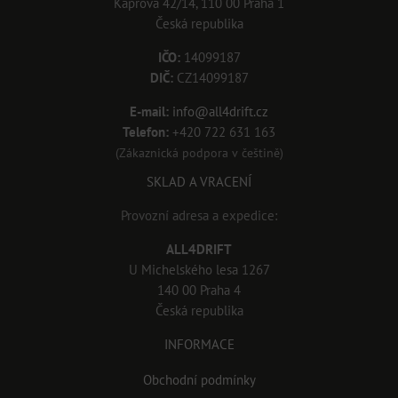
Kaprova 42/14, 110 00 Praha 1
Česká republika
IČO:
14099187
DIČ:
CZ14099187
E-mail:
info@all4drift.cz
Telefon:
+420 722 631 163
(Zákaznická podpora v češtině)
SKLAD A VRACENÍ
Provozní adresa a expedice:
ALL4DRIFT
U Michelského lesa 1267
140 00 Praha 4
Česká republika
INFORMACE
Obchodní podmínky