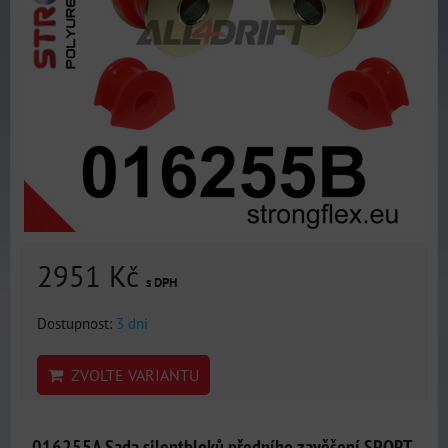
2951 Kč
s DPH
Dostupnost:
3 dni
ZVOLTE VARIANTU
016255A Sada silentbloků předního zavěšení SPORT