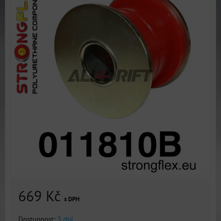
669 Kč
s DPH
Dostupnost:
3 dni