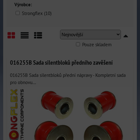
Výrobce:
Strongflex (10)
Pouze skladem
Mřížka
Seznam
Tabulka
016255B Sada silentbloků předního zavěšení
016255B Sada silentbloků přední nápravy - Kompletní sada
pro obnovu...