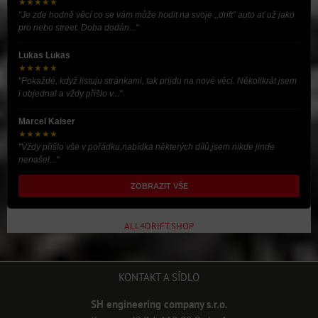
★★★★★
"Je zde hodně věcí co se vám může hodit na svoje ,,drift” auto ať už jako
pro nebo street. Doba dodán..."
Lukas Lukas
★★★★★
"Pokaždé, když listuju stránkami, tak prijdu na nové věci. Několikrát jsem
i objednal a vždy přišlo v..."
Marcel Kaiser
★★★★★
"Vždy přišlo vše v pořádku,nabídka některých dílů,jsem nikde jinde
nenašel..."
ZOBRAZIT VŠE
ALL4DRIFT.SHOP
KONTAKT A SÍDLO
SH engineering company s.r.o.