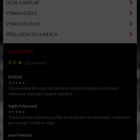
OLEJE A NÁPLNĚ
VÝBAVA JEZDCE
VYBAVENÍ DÍLNY
PŘÍSLUŠENSTVÍ A MERCH
ALL4DRIFT
4.9 ★
(182 recenzí)
RADAR
★★★★★
"Za mě jediný fér a top obchod skrze drift komunikace vždy dobrá
reklamace když jsem špatně objednal ..."
Vojtěch Novotný
★★★★★
"Kupovali jsme stronglexy, přišly asi druhý den od objednání, s mazáním
pro montáž? Určitě to nebyl ..."
josef helmich