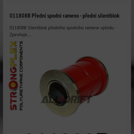
011808B Přední spodní rameno - přední silentblok
011808B Silentblok předního spodního ramene vpředu -
Zpevňuje...