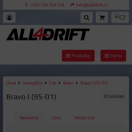
+420 734 764 158
info@all4drift.cz
Produkty
Menu
Úvod
Strongflex
Fiat
Bravo
Bravo I (95-01)
Bravo I (95-01)
10
položek
Parametry
Cena
Hledat text