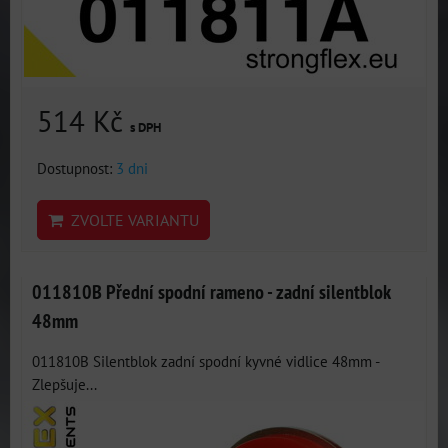
514 Kč
s DPH
Dostupnost:
3 dni
ZVOLTE VARIANTU
011810B Přední spodní rameno - zadní silentblok
48mm
011810B Silentblok zadní spodní kyvné vidlice 48mm -
Zlepšuje...