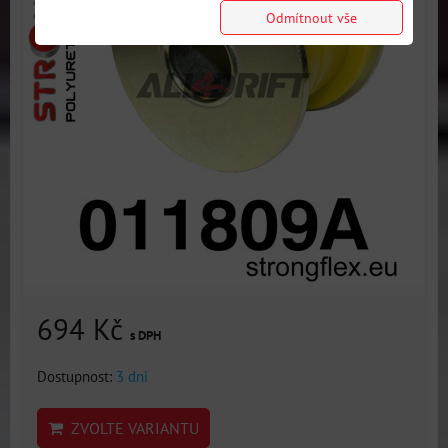
Odmítnout vše
694 Kč
s DPH
Dostupnost:
3 dni
ZVOLTE VARIANTU