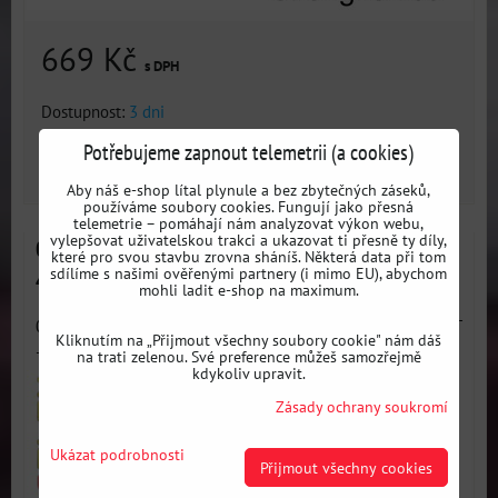
669 Kč
s DPH
Dostupnost:
3 dni
Potřebujeme zapnout telemetrii (a cookies)
ZVOLTE VARIANTU
Aby náš e-shop lítal plynule a bez zbytečných záseků,
používáme soubory cookies. Fungují jako přesná
telemetrie – pomáhají nám analyzovat výkon webu,
vylepšovat uživatelskou trakci a ukazovat ti přesně ty díly,
011809A Přední spodní rameno - zadní silentblok
které pro svou stavbu zrovna sháníš. Některá data při tom
sdílíme s našimi ověřenými partnery (i mimo EU), abychom
47mm SPORT
mohli ladit e-shop na maximum.
011809A Silentblok zadní spodní kyvné vidlice 47mm SPORT
Kliknutím na „Přijmout všechny soubory cookie" nám dáš
- Zpevňuje...
na trati zelenou. Své preference můžeš samozřejmě
kdykoliv upravit.
Zásady ochrany soukromí
Ukázat podrobnosti
Přijmout všechny cookies