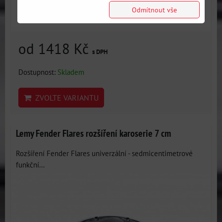
Odmítnout vše
od 1418 Kč
s DPH
Dostupnost:
Skladem
ZVOLTE VARIANTU
Lemy Fender Flares rozšíření karoserie 7 cm
Rozšíření Fender Flares univerzální - sedmicentimetrové
funkční...