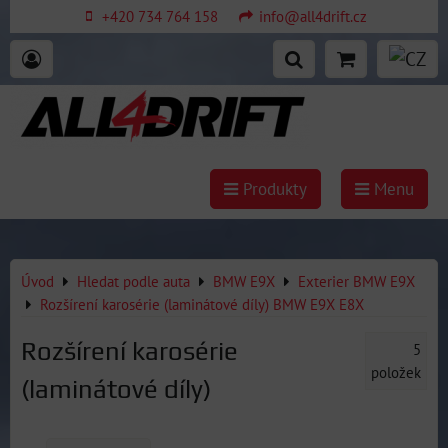
+420 734 764 158
info@all4drift.cz
Produkty
Menu
Úvod
Hledat podle auta
BMW E9X
Exterier BMW E9X
Rozšírení karosérie (laminátové díly) BMW E9X E8X
Rozšírení karosérie
5
položek
(laminátové díly)