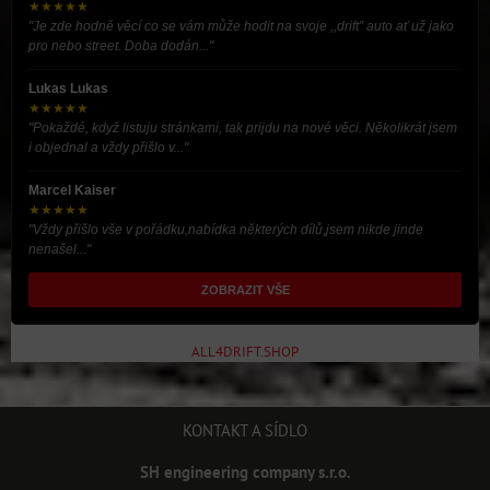
★★★★★
"Je zde hodně věcí co se vám může hodit na svoje ,,drift” auto ať už jako
pro nebo street. Doba dodán..."
Lukas Lukas
★★★★★
"Pokaždé, když listuju stránkami, tak prijdu na nové věci. Několikrát jsem
i objednal a vždy přišlo v..."
Marcel Kaiser
★★★★★
"Vždy přišlo vše v pořádku,nabídka některých dílů,jsem nikde jinde
nenašel..."
ZOBRAZIT VŠE
ALL4DRIFT.SHOP
KONTAKT A SÍDLO
SH engineering company s.r.o.