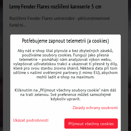
Lemy Fender Flares rozšíření karoserie 5 cm
Rozšíření Fender Flares univerzální - pěticentimetrové
funkční...
Potřebujeme zapnout telemetrii (a cookies)
Aby náš e-shop lítal plynule a bez zbytečných záseků,
používáme soubory cookies. Fungují jako přesná
telemetrie – pomáhají nám analyzovat výkon webu,
vylepšovat uživatelskou trakci a ukazovat ti přesně ty díly,
které pro svou stavbu zrovna sháníš. Některá data při tom
sdílíme s našimi ověřenými partnery (i mimo EU), abychom
mohli ladit e-shop na maximum.
Kliknutím na „Přijmout všechny soubory cookie" nám dáš
na trati zelenou. Své preference můžeš samozřejmě
kdykoliv upravit.
Zásady ochrany soukromí
Ukázat podrobnosti
Přijmout všechny cookies