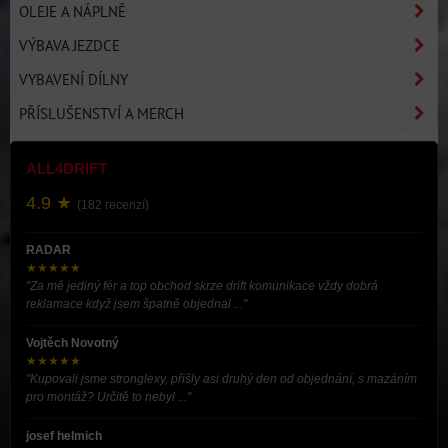
OLEJE A NÁPLNĚ
VÝBAVA JEZDCE
VYBAVENÍ DÍLNY
PŘÍSLUŠENSTVÍ A MERCH
ALL4DRIFT
4.9 ★
(182 recenzí)
RADAR
★★★★★
"Za mě jediný fér a top obchod skrze drift komunikace vždy dobrá
reklamace když jsem špatně objednal ..."
Vojtěch Novotný
★★★★★
"Kupovali jsme stronglexy, přišly asi druhý den od objednání, s mazáním
pro montáž? Určitě to nebyl ..."
josef helmich