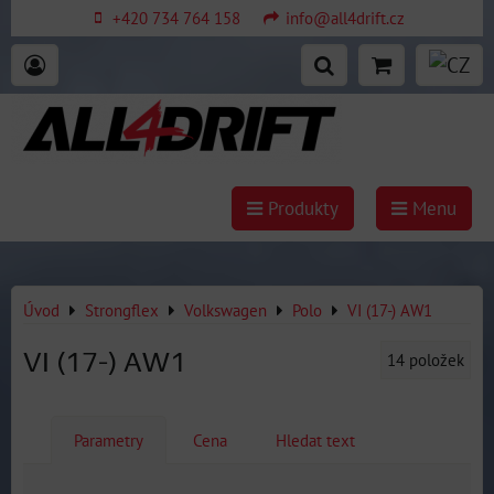
+420 734 764 158
info@all4drift.cz
Produkty
Menu
Úvod
Strongflex
Volkswagen
Polo
VI (17-) AW1
VI (17-) AW1
14
položek
Parametry
Cena
Hledat text