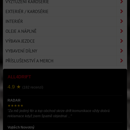
VYZTUŽENÍ KAROSERIE
EXTERIÉR / KAROSÉRIE
INTERIÉR
OLEJE A NÁPLNĚ
VÝBAVA JEZDCE
VYBAVENÍ DÍLNY
PŘÍSLUŠENSTVÍ A MERCH
ALL4DRIFT
4.9 ★
(182 recenzí)
RADAR
★★★★★
"Za mě jediný fér a top obchod skrze drift komunikace vždy dobrá
reklamace když jsem špatně objednal ..."
Vojtěch Novotný