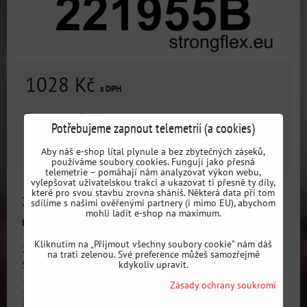
1028 Kč
s DPH
Dostupnost:
3 dni
Potřebujeme zapnout telemetrii (a cookies)
Aby náš e-shop lítal plynule a bez zbytečných záseků,
ZVOLTE VARIANTU
používáme soubory cookies. Fungují jako přesná
telemetrie – pomáhají nám analyzovat výkon webu,
vylepšovat uživatelskou trakci a ukazovat ti přesně ty díly,
které pro svou stavbu zrovna sháníš. Některá data při tom
221955A Zadní silentblok předního spodního
sdílíme s našimi ověřenými partnery (i mimo EU), abychom
mohli ladit e-shop na maximum.
ramene 60mm SPORT Audi / Seat / Škoda / VW
Kliknutím na „Přijmout všechny soubory cookie" nám dáš
221955A: Přední spodní rameno - zadní silentblok 60mm
na trati zelenou. Své preference můžeš samozřejmě
kdykoliv upravit.
SPORT -...
Zásady ochrany soukromí