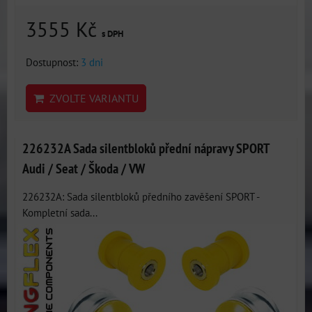
3555 Kč
s DPH
Dostupnost:
3 dni
ZVOLTE VARIANTU
226232A Sada silentbloků přední nápravy SPORT
Audi / Seat / Škoda / VW
226232A: Sada silentbloků předního zavěšení SPORT -
Kompletní sada...