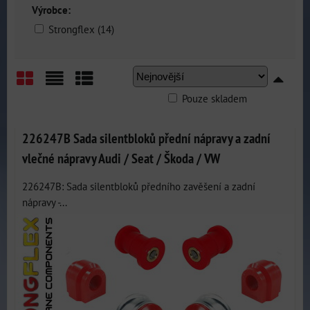
Výrobce:
Strongflex (14)
Pouze skladem
Mřížka
Seznam
Tabulka
226247B Sada silentbloků přední nápravy a zadní
vlečné nápravy Audi / Seat / Škoda / VW
226247B: Sada silentbloků předního zavěšení a zadní
nápravy -...