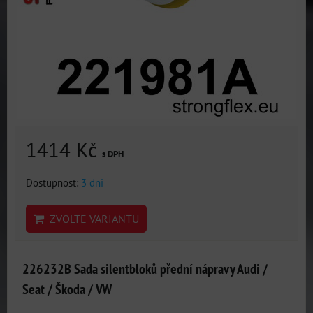
1414 Kč
s DPH
Dostupnost:
3 dni
ZVOLTE VARIANTU
226232B Sada silentbloků přední nápravy Audi /
Seat / Škoda / VW