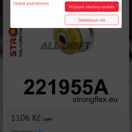
Ukázat podrobnosti
Přijmout všechny cookies
Odmítnout vše
1106 Kč
s DPH
Dostupnost:
3 dni