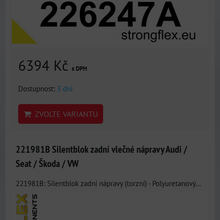
6394 Kč
s DPH
Dostupnost:
3 dni
ZVOLTE VARIANTU
221981B Silentblok zadní vlečné nápravy Audi /
Seat / Škoda / VW
221981B: Silentblok zadní nápravy (torzní) - Polyuretanový...