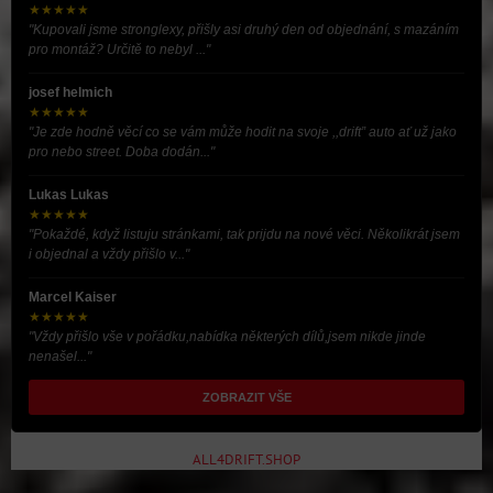
★★★★★
"Kupovali jsme stronglexy, přišly asi druhý den od objednání, s mazáním
pro montáž? Určitě to nebyl ..."
josef helmich
★★★★★
"Je zde hodně věcí co se vám může hodit na svoje ,,drift” auto ať už jako
pro nebo street. Doba dodán..."
Lukas Lukas
★★★★★
"Pokaždé, když listuju stránkami, tak prijdu na nové věci. Několikrát jsem
i objednal a vždy přišlo v..."
Marcel Kaiser
★★★★★
"Vždy přišlo vše v pořádku,nabídka některých dílů,jsem nikde jinde
nenašel..."
ZOBRAZIT VŠE
ALL4DRIFT.SHOP