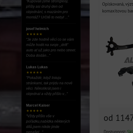
"Kupovali jsme stronglexy,
Opískovaná, výz
přišly asi druhý den od
komaxitovou bar
objednání, s mazáním pro
montáž? Určitě to nebyl ..."
josef helmich
★★★★★
"Je zde hodně věcí co se vám
může hodit na svoje ,,drift”
auto ať už jako pro nebo street.
Doba dodán..."
Lukas Lukas
★★★★★
"Pokaždé, když listuju
stránkami, tak prijdu na nové
věci. Několikrát jsem i
objednal a vždy přišlo v..."
Marcel Kaiser
★★★★★
od 114
"Vždy přišlo vše v
pořádku,nabídka některých
dílů,jsem nikde jinde
Dostupnost:
Sk
nenašel..."