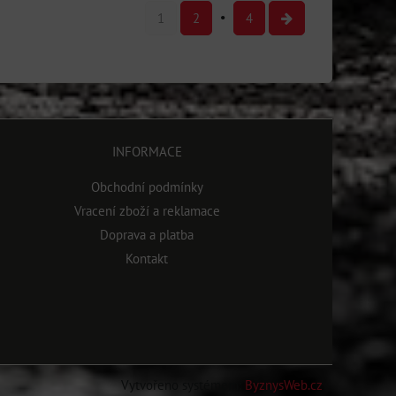
1
2
4
INFORMACE
Obchodní podmínky
Vracení zboží a reklamace
Doprava a platba
Kontakt
Vytvořeno systémem:
ByznysWeb.cz