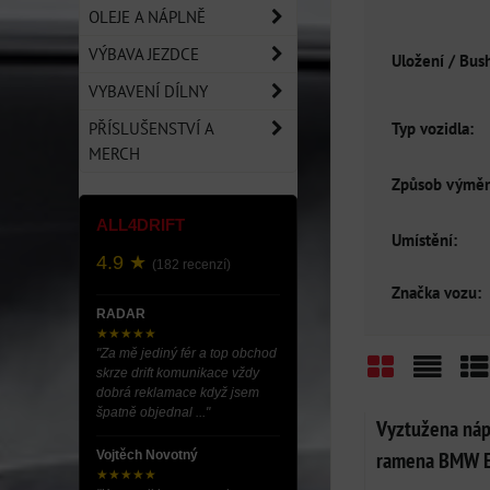
OLEJE A NÁPLNĚ
VÝBAVA JEZDCE
Uložení / Bus
VYBAVENÍ DÍLNY
Typ vozidla:
PŘÍSLUŠENSTVÍ A
MERCH
Způsob výměn
ALL4DRIFT
Umístění:
4.9 ★
(182 recenzí)
Značka vozu:
RADAR
★★★★★
"Za mě jediný fér a top obchod
skrze drift komunikace vždy
dobrá reklamace když jsem
Mřížka
Sezn
Ta
špatně objednal ..."
Vyztužena náp
ramena BMW E3
Vojtěch Novotný
★★★★★