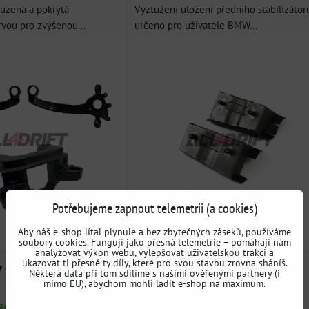
tužená a pokrytá
Vyztužení uložení předního stabilizátor
vou pro zvýšenou...
určeno pro uživatele BMW...
Potřebujeme zapnout telemetrii (a cookies)
Aby náš e-shop lítal plynule a bez zbytečných záseků, používáme
soubory cookies. Fungují jako přesná telemetrie – pomáhají nám
analyzovat výkon webu, vylepšovat uživatelskou trakci a
ukazovat ti přesně ty díly, které pro svou stavbu zrovna sháníš.
71 Kč
2492 Kč
Některá data při tom sdílíme s našimi ověřenými partnery (i
s DPH
s DPH
mimo EU), abychom mohli ladit e-shop na maximum.
ladem
Dostupnost:
Skladem