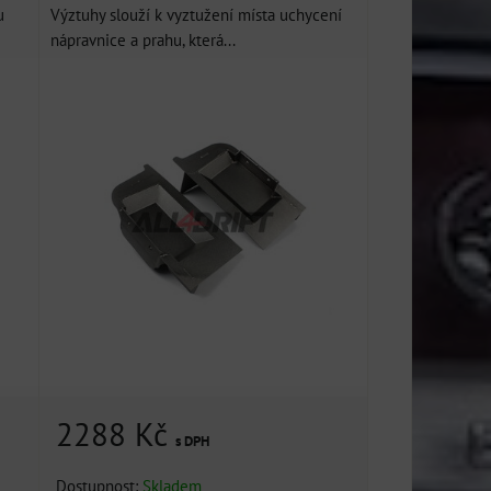
u
Výztuhy slouží k vyztužení místa uchycení
nápravnice a prahu, která...
2288 Kč
s DPH
Dostupnost:
Skladem