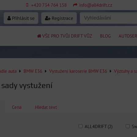
+420 734 764 158
info@all4drift.cz
Přihlásit se
Registrace
VŠE PRO TVŮJ DRIFT VŮZ
BLOG
AUTOSER
odle auta
BMW E36
Vystužení karoserie BMW E36
Výztuhy a 
 sady vystužení
Cena
Hledat text
ALL4DRIFT (2)
Sw