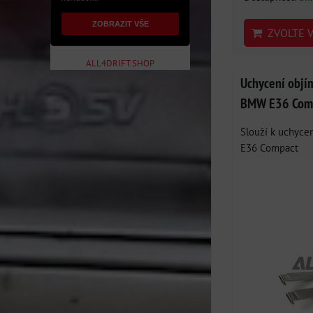
ZOBRAZIT VŠE
ZVOLTE V
ALL4DRIFT.SHOP
Uchycení objí
BMW E36 Com
Slouží k uchyce
E36 Compact