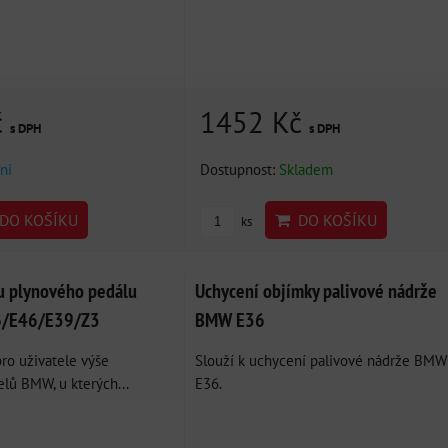
č
1452 Kč
s DPH
s DPH
ni
Dostupnost:
Skladem
DO KOŠÍKU
DO KOŠÍKU
ks
u plynového pedálu
Uchycení objímky palivové nádrže
/E46/E39/Z3
BMW E36
ro uživatele výše
Slouží k uchycení palivové nádrže BMW
ů BMW, u kterých...
E36.