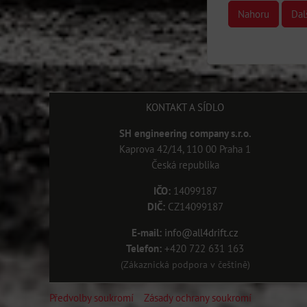
Nahoru
Dal
KONTAKT A SÍDLO
SH engineering company s.r.o.
Kaprova 42/14, 110 00 Praha 1
Česká republika
IČO:
14099187
DIČ:
CZ14099187
E-mail:
info@all4drift.cz
Telefon:
+420 722 631 163
(Zákaznická podpora v češtině)
Předvolby soukromí
Zásady ochrany soukromí