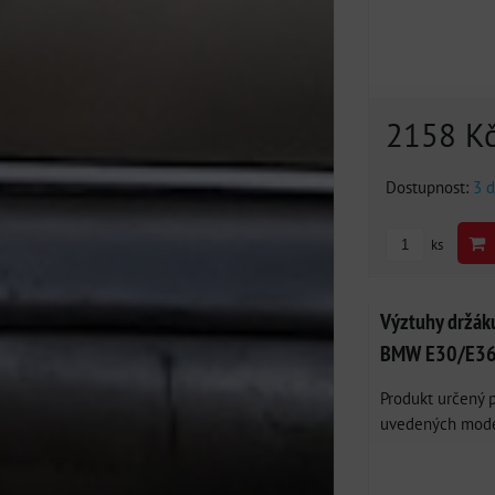
2158 K
Dostupnost:
3 d
ks
Výztuhy držák
BMW E30/E36
Produkt určený p
uvedených model