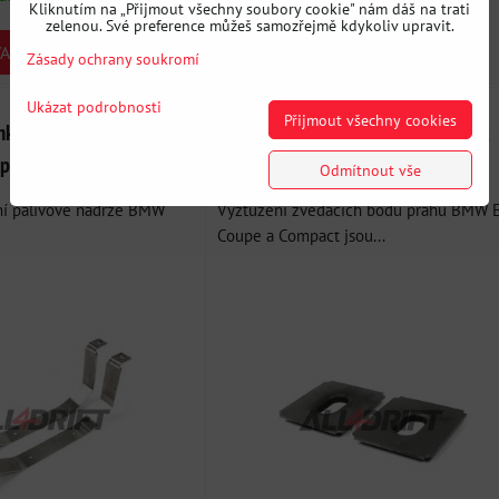
Kliknutím na „Přijmout všechny soubory cookie" nám dáš na trati
zelenou. Své preference můžeš samozřejmě kdykoliv upravit.
DO KOŠÍKU
ARIANTU
ks
Zásady ochrany soukromí
Ukázat podrobnosti
Přijmout všechny cookies
mky palivové nádrže
Vyztužení zadních zvedacích bodů
pact
BMW E36 Coupe/Compact
Odmítnout vše
ní palivové nádrže BMW
Vyztužení zvedacích bodů prahu BMW 
Coupe a Compact jsou...