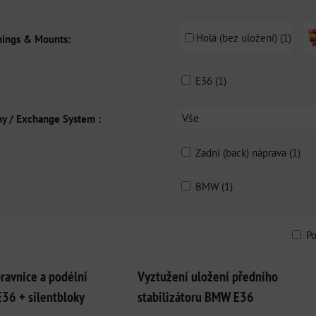
Holá (bez uložení) (1)
hings & Mounts:
E36 (1)
Vše
y / Exchange System :
Zadní (back) náprava (1)
BMW (1)
P
am
bulka
ravnice a podélní
Vyztužení uložení předního
6 + silentbloky
stabilizátoru BMW E36