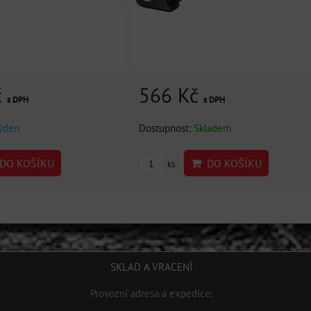
č
566 Kč
s DPH
s DPH
týden
Dostupnost:
Skladem
DO KOŠÍKU
DO KOŠÍKU
ks
SKLAD A VRACENÍ
Provozní adresa a expedice: