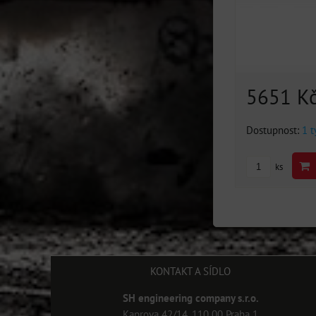
5651 K
Dostupnost:
1 
ks
KONTAKT A SÍDLO
SH engineering company s.r.o.
Kaprova 42/14, 110 00 Praha 1