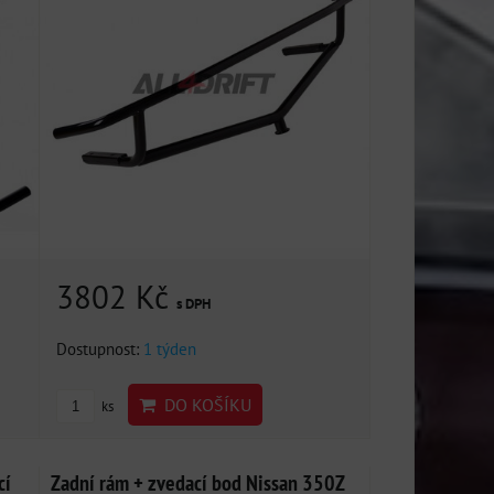
3802 Kč
s DPH
Dostupnost:
1 týden
DO KOŠÍKU
ks
cí
Zadní rám + zvedací bod Nissan 350Z