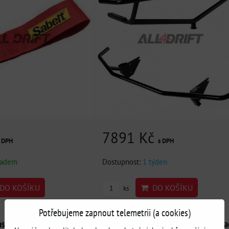
7891 Kč
s DPH
s DPH
ladem
Dostupnost:
1 týden
DO KOŠÍKU
DO KOŠÍKU
ks
Potřebujeme zapnout telemetrii (a cookies)
ash bar) Nissan S14/S15
Set přední rám a zadní rám + zveda