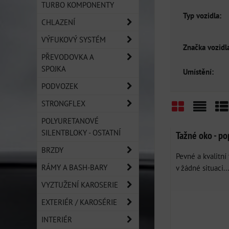
TURBO KOMPONENTY
Typ vozidla:
CHLAZENÍ
VÝFUKOVÝ SYSTÉM
Značka vozidla
PŘEVODOVKA A
SPOJKA
Umístění:
PODVOZEK
STRONGFLEX
POLYURETANOVÉ
Mřížka
Sezn
Ta
SILENTBLOKY - OSTATNÍ
Tažné oko - po
BRZDY
Pevné a kvalitní
RÁMY A BASH-BARY
v žádné situaci...
VYZTUŽENÍ KAROSERIE
EXTERIÉR / KAROSÉRIE
INTERIÉR