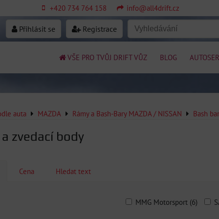
+420 734 764 158
info@all4drift.cz
Přihlásit se
Registrace
VŠE PRO TVŮJ DRIFT VŮZ
BLOG
AUTOSER
odle auta
MAZDA
Rámy a Bash-Bary MAZDA / NISSAN
Bash bar
 a zvedací body
Cena
Hledat text
MMG Motorsport (6)
S