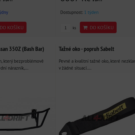
týdny
Dostupnost:
1 týden
DO KOŠÍKU
DO KOŠÍKU
ks
ssan 350Z (Bash Bar)
Tažné oko - popruh Sabelt
m, který bezproblémově
Pevné a kvalitní tažné oko, které nezkl
ní nárazník,...
v žádné situaci....