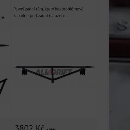
Pevný zadní rám, který bezproblémově
zapadne pod zadní nárazník,...
eré
3802 Kč
s DPH