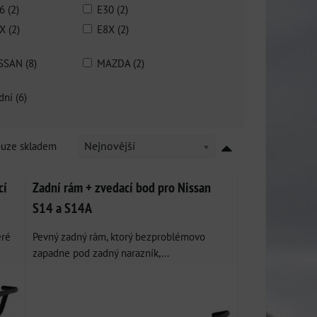
6 (2)
E30 (2)
X (2)
E8X (2)
SSAN (8)
MAZDA (2)
dní (6)
ouze skladem
Nejnovější
cí
Zadní rám + zvedací bod pro Nissan
S14 a S14A
eré
Pevný zadný rám, ktorý bezproblémovo
zapadne pod zadný narazník,...