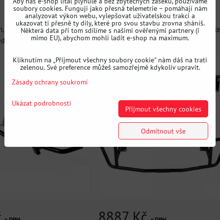
Aby náš e-shop lítal plynule a bez zbytečných záseků, používáme
bod Nissan 350Z
soubory cookies. Fungují jako přesná telemetrie – pomáhají nám
analyzovat výkon webu, vylepšovat uživatelskou trakci a
ukazovat ti přesně ty díly, které pro svou stavbu zrovna sháníš.
m, který bezproblémově
Sada předného a zadného bash baru, kt
Některá data při tom sdílíme s našimi ověřenými partnery (i
mimo EU), abychom mohli ladit e-shop na maximum.
ní nárazník,...
jsou dnes neodmyslitelnou...
Kliknutím na „Přijmout všechny soubory cookie" nám dáš na trati
zelenou. Své preference můžeš samozřejmě kdykoliv upravit.
Zásady ochrany soukromí
Ukázat podrobnosti
Přijmout všechny cookies
Odmítnout vše
č
8887 Kč
s DPH
s DPH