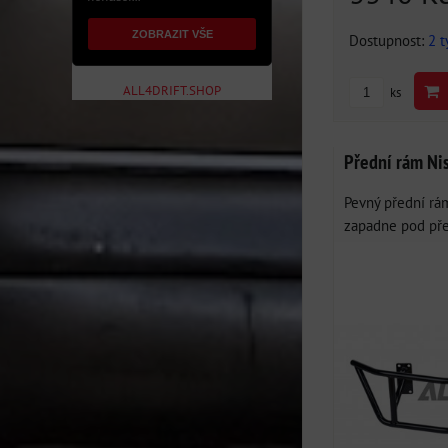
ZOBRAZIT VŠE
Dostupnost:
2 
ALL4DRIFT.SHOP
ks
Přední rám Ni
Pevný přední rá
zapadne pod před