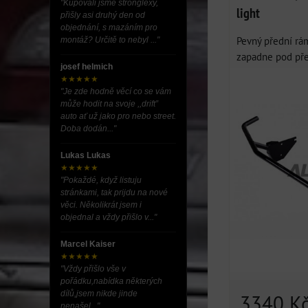
"Kupovali jsme stronglexy,
light
přišly asi druhý den od
objednání, s mazáním pro
Pevný přední rá
montáž? Určitě to nebyl ..."
zapadne pod před
josef helmich
★★★★★
"Je zde hodně věcí co se vám
může hodit na svoje ,,drift”
auto ať už jako pro nebo street.
Doba dodán..."
Lukas Lukas
★★★★★
"Pokaždé, když listuju
stránkami, tak prijdu na nové
věci. Několikrát jsem i
objednal a vždy přišlo v..."
Marcel Kaiser
★★★★★
"Vždy přišlo vše v
pořádku,nabídka některých
dílů,jsem nikde jinde
3340 K
nenašel..."