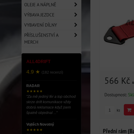
OLEJE A NÁPLNĚ
VÝBAVA JEZDCE
VYBAVENÍ DÍLNY
PŘÍSLUŠENSTVÍ A
MERCH
ALL4DRIFT
4.9 ★
(182 recenzí)
566 Kč
RADAR
★★★★★
Dostupnost:
Sk
"Za mě jediný fér a top obchod
skrze drift komunikace vždy
dobrá reklamace když jsem
ks
špatně objednal ..."
Vojtěch Novotný
Přední rám (B
★★★★★