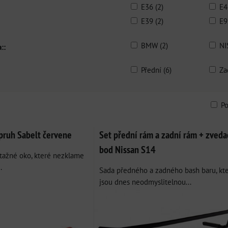
E36 (2)
E4
E39 (2)
E9
BMW (2)
NI
::
Přední (6)
Za
P
am
bulka
pruh Sabelt červene
Set přední rám a zadní rám + zveda
bod Nissan S14
 tažné oko, které nezklame
.
Sada předného a zadného bash baru, kt
jsou dnes neodmyslitelnou...