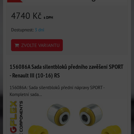
4740 Kč
s DPH
Dostupnost:
3 dni
ZVOLTE VARIANTU
156086A Sada silentbloků předního zavěšení SPORT
- Renault III (10-16) RS
156086A: Sada silentbloků přední nápravy SPORT -
Kompletní sada...