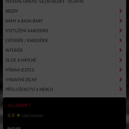
POLYURETANOVÉ SILENTBLOKY - OSTATNÍ
BRZDY
RÁMY A BASH-BARY
VYZTUŽENÍ KAROSERIE
EXTERIÉR / KAROSÉRIE
INTERIÉR
OLEJE A NÁPLNĚ
VÝBAVA JEZDCE
VYBAVENÍ DÍLNY
PŘÍSLUŠENSTVÍ A MERCH
ALL4DRIFT
4.9 ★
(182 recenzí)
RADAR