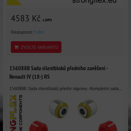
4583 Kč
s DPH
Dostupnost:
3 dni
ZVOLTE VARIANTU
156088B Sada silentbloků předního zavěšení -
Renault IV (18-) RS
156088B: Sada silentbloků přední nápravy - Kompletní sada...