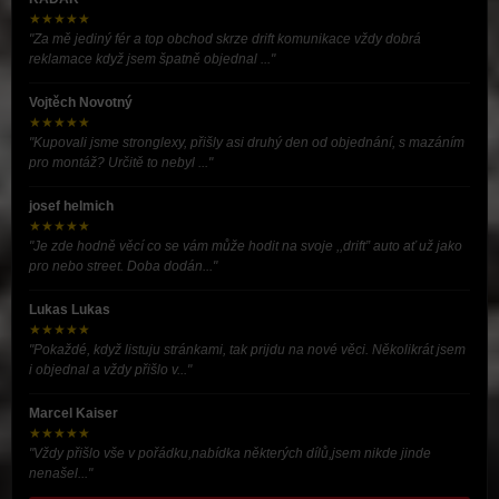
★★★★★
"Za mě jediný fér a top obchod skrze drift komunikace vždy dobrá
reklamace když jsem špatně objednal ..."
Vojtěch Novotný
★★★★★
"Kupovali jsme stronglexy, přišly asi druhý den od objednání, s mazáním
pro montáž? Určitě to nebyl ..."
josef helmich
★★★★★
"Je zde hodně věcí co se vám může hodit na svoje ,,drift” auto ať už jako
pro nebo street. Doba dodán..."
Lukas Lukas
★★★★★
"Pokaždé, když listuju stránkami, tak prijdu na nové věci. Několikrát jsem
i objednal a vždy přišlo v..."
Marcel Kaiser
★★★★★
"Vždy přišlo vše v pořádku,nabídka některých dílů,jsem nikde jinde
nenašel..."