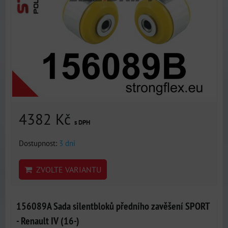
4382 Kč
s DPH
Dostupnost:
3 dni
ZVOLTE VARIANTU
156089A Sada silentbloků předního zavěšení SPORT
- Renault IV (16-)