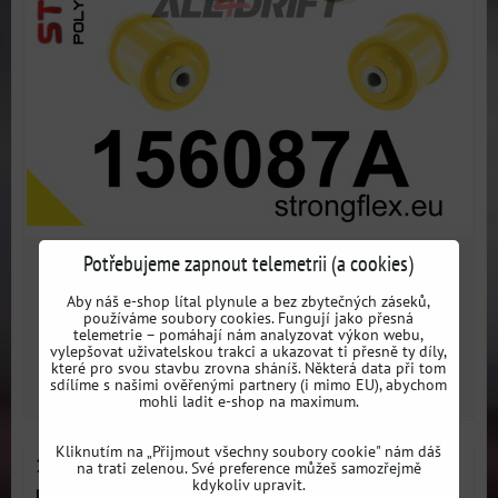
Potřebujeme zapnout telemetrii (a cookies)
6797 Kč
s DPH
Aby náš e-shop lítal plynule a bez zbytečných záseků,
používáme soubory cookies. Fungují jako přesná
Dostupnost:
3 dni
telemetrie – pomáhají nám analyzovat výkon webu,
vylepšovat uživatelskou trakci a ukazovat ti přesně ty díly,
které pro svou stavbu zrovna sháníš. Některá data při tom
sdílíme s našimi ověřenými partnery (i mimo EU), abychom
ZVOLTE VARIANTU
mohli ladit e-shop na maximum.
Kliknutím na „Přijmout všechny soubory cookie" nám dáš
156086B Sada silentbloků předního zavěšení -
na trati zelenou. Své preference můžeš samozřejmě
kdykoliv upravit.
Renault III (10-16) RS