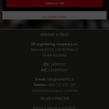
ZOBRAZIT VŠE
ALL4DRIFT.SHOP
KONTAKT A SÍDLO
SH engineering company s.r.o.
Kaprova 42/14, 110 00 Praha 1
Česká republika
IČO:
14099187
DIČ:
CZ14099187
E-mail:
info@all4drift.cz
Telefon:
+420 722 631 163
(Zákaznická podpora v češtině)
SKLAD A VRACENÍ
Provozní adresa a expedice: