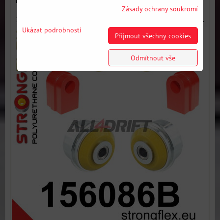
Zásady ochrany soukromí
156086B: Sada silentbloků přední nápravy - Kompletní sada...
Ukázat podrobnosti
Přijmout všechny cookies
Odmítnout vše