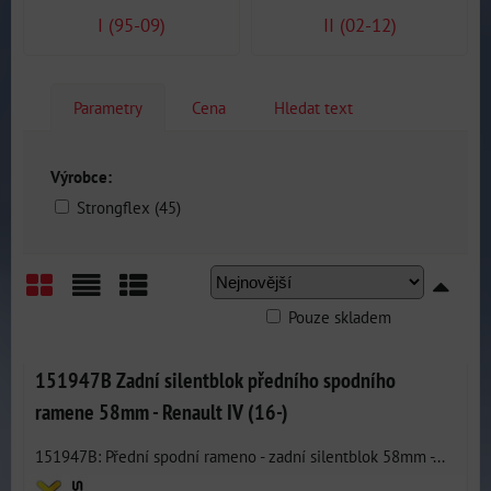
I (95-09)
II (02-12)
Parametry
Cena
Hledat text
Výrobce:
Strongflex (45)
Pouze skladem
Mřížka
Seznam
Tabulka
151947B Zadní silentblok předního spodního
ramene 58mm - Renault IV (16-)
151947B: Přední spodní rameno - zadní silentblok 58mm -...