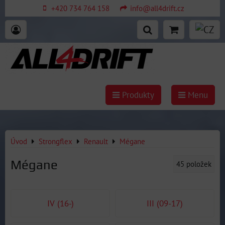
+420 734 764 158
info@all4drift.cz
Produkty
Menu
Úvod
Strongflex
Renault
Mégane
Mégane
45
položek
IV (16-)
III (09-17)