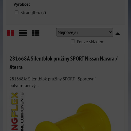
Výrobce:
Strongflex (2)
Pouze skladem
Mřížka
Seznam
Tabulka
281668A Silentblok pružiny SPORT Nissan Navara /
Xterra
281668A: Silentblok pružiny SPORT - Sportovní
polyuretanový...