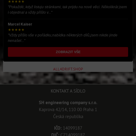
★★★★★
"Pokaždé, když listuju stránkami, tak prijdu na nové věci. Několikrát jsem
i objednal a vždy přišlo v..."
Marcel Kaiser
★★★★★
"Vždy přišlo vše v pořádku,nabídka některých dílů,jsem nikde jinde
nenašel..."
ZOBRAZIT VŠE
ALL4DRIFT.SHOP
KONTAKT A SÍDLO
SH engineering company s.r.o.
Kaprova 42/14, 110 00 Praha 1
Česká republika
IČO:
14099187
DIČ:
CZ14099187