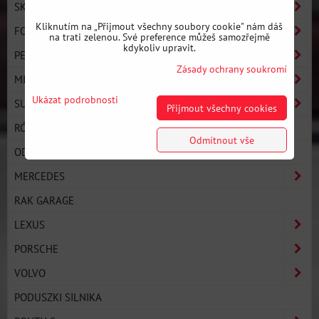
SKODA
Kliknutím na „Přijmout všechny soubory cookie" nám dáš
FORD
na trati zelenou. Své preference můžeš samozřejmě
kdykoliv upravit.
PEUGEOT
Zásady ochrany soukromí
MINI
Ukázat podrobnosti
SUZUKI
Přijmout všechny cookies
RÓŻNE
Odmítnout vše
ODBOJE, WIESZAKI TŁUMIKA
MERCEDES
RAK GARAGE
LEXUS
PORSCHE
VOLVO
PODUSZKI SILNIKA