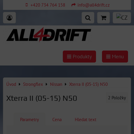
+420 734 764 158
info@all4drift.cz
Produkty
Menu
Úvod
Strongflex
Nissan
Xterra II (05-15) N50
Xterra II (05-15) N50
2
Položky
Parametry
Cena
Hledat text