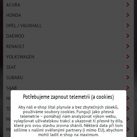
ACURA
HONDA
OPEL / VAUXHALL
DAEWOO
RENAULT
VOLKSWAGEN
SEAT
SUBARU
SAAB
Potřebujeme zapnout telemetrii (a cookies)
NISSAN
Aby náš e-shop lítal plynule a bez zbytečných záseků,
TOYOTA
používáme soubory cookies. Fungují jako přesná
telemetrie – pomáhají nám analyzovat výkon webu,
MAZDA
vylepšovat uživatelskou trakci a ukazovat ti přesně ty díly,
které pro svou stavbu zrovna sháníš. Některá data při tom
MITSUBISHI
sdílíme s našimi ověřenými partnery (i mimo EU), abychom
mohli ladit e-shop na maximum.