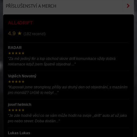
PŘÍSLUŠENSTVÍ A MERCH
ALL4DRIFT
4.9 ★
(182 recenzí)
RADAR
★★★★★
"Za mě jediný fér a top obchod skrze drift komunikace vždy dobrá
reklamace když jsem špatně objednal ..."
Vojtěch Novotný
★★★★★
"Kupovali jsme stronglexy, přišly asi druhý den od objednání, s mazáním
pro montáž? Určitě to nebyl ..."
josef helmich
★★★★★
"Je zde hodně věcí co se vám může hodit na svoje ,,drift” auto ať už jako
pro nebo street. Doba dodán..."
Lukas Lukas