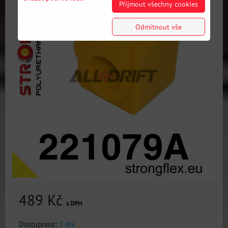
Přijmout všechny cookies
Odmítnout vše
489 Kč
s DPH
Dostupnost:
3 dni