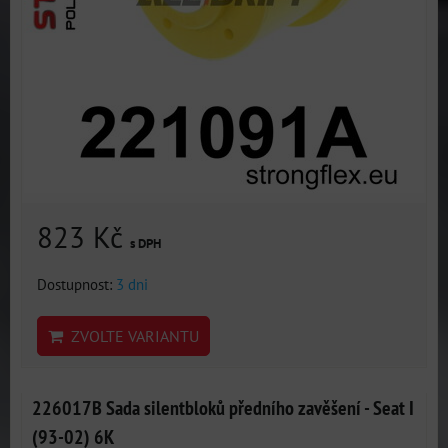
823 Kč
s DPH
Dostupnost:
3 dni
ZVOLTE VARIANTU
226017B Sada silentbloků předního zavěšení - Seat I
(93-02) 6K