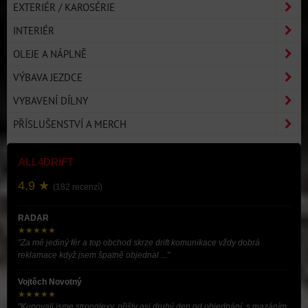
EXTERIÉR / KAROSÉRIE
INTERIÉR
OLEJE A NÁPLNĚ
VÝBAVA JEZDCE
VYBAVENÍ DÍLNY
PŘÍSLUŠENSTVÍ A MERCH
ALL4DRIFT
4.9 ★
(182 recenzí)
RADAR
★★★★★
"Za mě jediný fér a top obchod skrze drift komunikace vždy dobrá
reklamace když jsem špatně objednal ..."
Vojtěch Novotný
★★★★★
"Kupovali jsme stronglexy, přišly asi druhý den od objednání, s mazáním