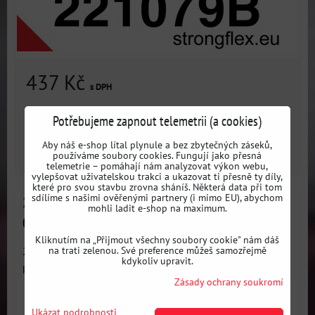
437 Kč
s DPH
Dostupnost:
3 dni
Potřebujeme zapnout telemetrii (a cookies)
Aby náš e-shop lítal plynule a bez zbytečných záseků,
ZVOLTE VARIANTU
používáme soubory cookies. Fungují jako přesná
telemetrie – pomáhají nám analyzovat výkon webu,
vylepšovat uživatelskou trakci a ukazovat ti přesně ty díly,
které pro svou stavbu zrovna sháníš. Některá data při tom
sdílíme s našimi ověřenými partnery (i mimo EU), abychom
221079A Silentblok stabilizátoru SPORT - Seat I (93-
mohli ladit e-shop na maximum.
02) 6K
Kliknutím na „Přijmout všechny soubory cookie" nám dáš
na trati zelenou. Své preference můžeš samozřejmě
221079A: Silentblok stabilizátoru SPORT - Sportovní
kdykoliv upravit.
polyuretanový...
Zásady ochrany soukromí
Ukázat podrobnosti