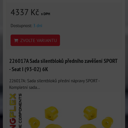
4337 Kč
s DPH
Dostupnost:
3 dni
ZVOLTE VARIANTU
226017A Sada silentbloků předního zavěšení SPORT
- Seat I (93-02) 6K
226017A: Sada silentbloků přední nápravy SPORT -
Kompletní sada...