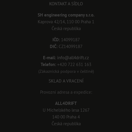
KONTAKT A SÍDLO
SH engineering company s.r.o.
Kaprova 42/14, 110 00 Praha 1
Česká republika
IČO:
14099187
DIČ:
CZ14099187
E-mail:
info@all4drift.cz
Telefon:
+420 722 631 163
(Zákaznická podpora v češtině)
SKLAD A VRACENÍ
Provozní adresa a expedice:
ALL4DRIFT
U Michelského lesa 1267
140 00 Praha 4
Česká republika