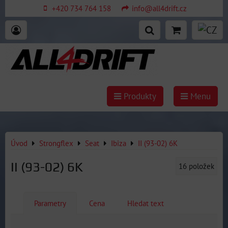
+420 734 764 158
info@all4drift.cz
Produkty
Menu
Úvod
Strongflex
Seat
Ibiza
II (93-02) 6K
II (93-02) 6K
16
položek
Parametry
Cena
Hledat text