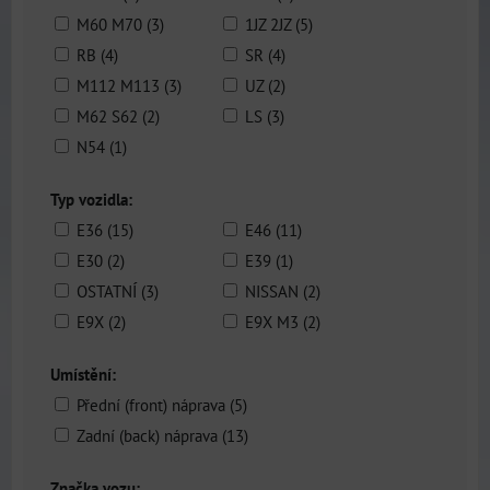
M60 M70 (3)
1JZ 2JZ (5)
RB (4)
SR (4)
M112 M113 (3)
UZ (2)
M62 S62 (2)
LS (3)
N54 (1)
Typ vozidla:
E36 (15)
E46 (11)
E30 (2)
E39 (1)
OSTATNÍ (3)
NISSAN (2)
E9X (2)
E9X M3 (2)
Umístění:
Přední (front) náprava (5)
Zadní (back) náprava (13)
Značka vozu: