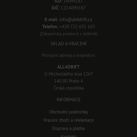
IČO:
14099187
DIČ:
CZ14099187
E-mail:
info@all4drift.cz
Telefon:
+420 722 631 163
(Zákaznická podpora v češtině)
SKLAD A VRACENÍ
Provozní adresa a expedice:
ALL4DRIFT
U Michelského lesa 1267
140 00 Praha 4
Česká republika
INFORMACE
Obchodní podmínky
Vracení zboží a reklamace
Doprava a platba
Kontakt