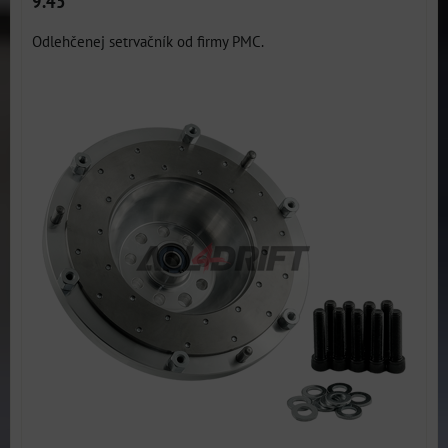
9.45"
Odlehčenej setrvačník od firmy PMC.