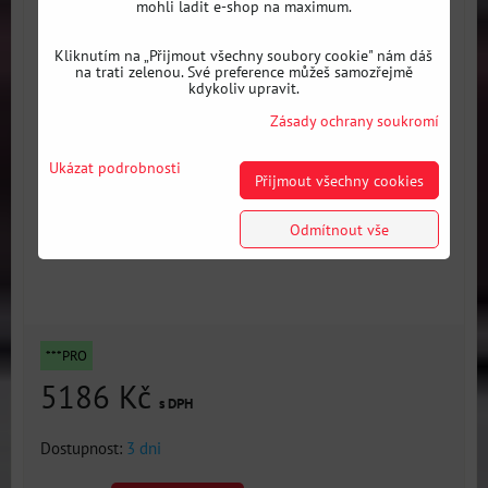
mohli ladit e-shop na maximum.
Kliknutím na „Přijmout všechny soubory cookie" nám dáš
na trati zelenou. Své preference můžeš samozřejmě
kdykoliv upravit.
Zásady ochrany soukromí
Ukázat podrobnosti
Přijmout všechny cookies
Odmítnout vše
***PRO
5186 Kč
s DPH
Dostupnost:
3 dni