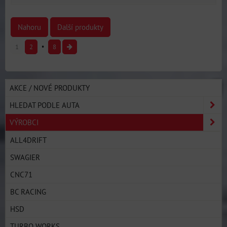
Nahoru
Další produkty
1
2
8
AKCE / NOVÉ PRODUKTY
HLEDAT PODLE AUTA
VÝROBCI
ALL4DRIFT
SWAGIER
CNC71
BC RACING
HSD
TURBO WORKS