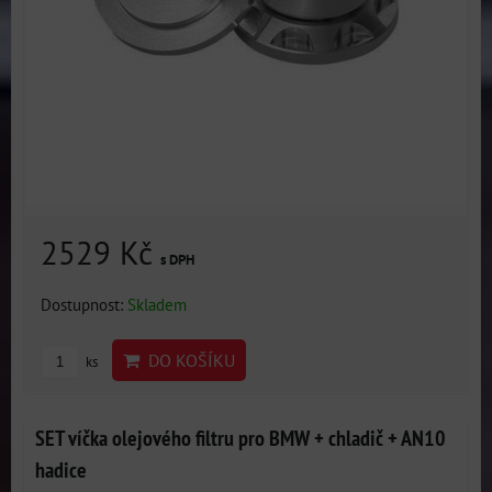
2529 Kč
s DPH
Dostupnost:
Skladem
DO KOŠÍKU
ks
SET víčka olejového filtru pro BMW + chladič + AN10
hadice