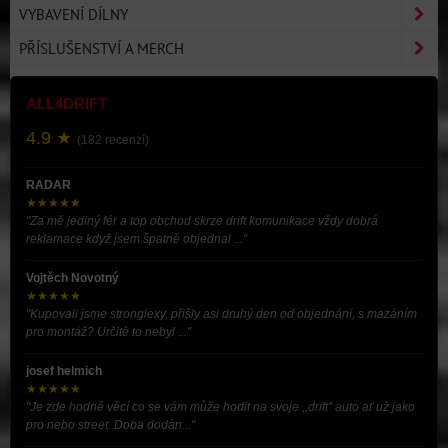
VYBAVENÍ DÍLNY
PŘÍSLUŠENSTVÍ A MERCH
ALL4DRIFT
4.9 ★
(182 recenzí)
RADAR
★★★★★
"Za mě jediný fér a top obchod skrze drift komunikace vždy dobrá
reklamace když jsem špatně objednal ..."
Vojtěch Novotný
★★★★★
"Kupovali jsme stronglexy, přišly asi druhý den od objednání, s mazáním
pro montáž? Určitě to nebyl ..."
josef helmich
★★★★★
"Je zde hodně věcí co se vám může hodit na svoje ,,drift” auto ať už jako
pro nebo street. Doba dodán..."