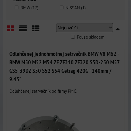
BMW (17)
NISSAN (1)
Pouze skladem
Mřížka
Seznam
Tabulka
Odlehčenej jednohmotnej setrvačník BMW V8 M62 -
BMW M50 M52 M54 ZF ZF310 ZF320 S5D-250 M57
GS5-39DZ S50 S52 S54 Getrag 420G - 240mm /
9.45"
Odlehčenej setrvačník od firmy PMC.