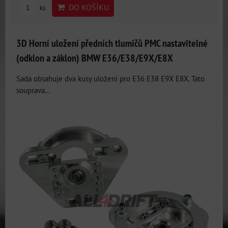
DO KOŠÍKU
ks
3D Horní uložení předních tlumičů PMC nastavitelné
(odklon a záklon) BMW E36/E38/E9X/E8X
Sada obsahuje dva kusy uložení pro E36 E38 E9X E8X. Tato
souprava...