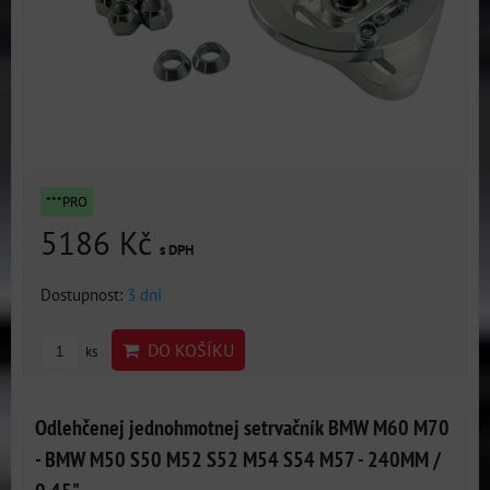
***PRO
5186 Kč
s DPH
Dostupnost:
3 dni
DO KOŠÍKU
ks
Odlehčenej jednohmotnej setrvačník BMW M60 M70
- BMW M50 S50 M52 S52 M54 S54 M57 - 240MM /