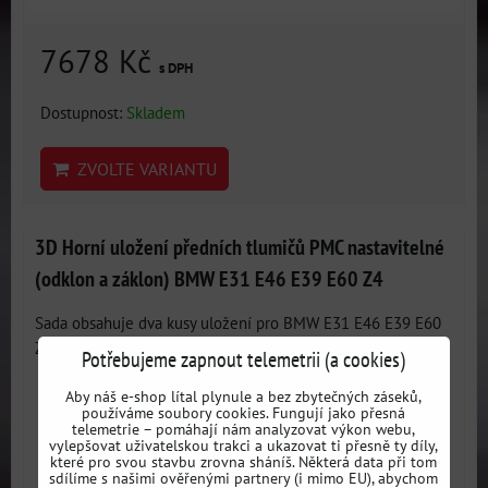
7678 Kč
s DPH
Dostupnost:
Skladem
ZVOLTE VARIANTU
3D Horní uložení předních tlumičů PMC nastavitelné
(odklon a záklon) BMW E31 E46 E39 E60 Z4
Sada obsahuje dva kusy uložení pro BMW E31 E46 E39 E60
Z4. Tato...
Potřebujeme zapnout telemetrii (a cookies)
Aby náš e-shop lítal plynule a bez zbytečných záseků,
používáme soubory cookies. Fungují jako přesná
telemetrie – pomáhají nám analyzovat výkon webu,
vylepšovat uživatelskou trakci a ukazovat ti přesně ty díly,
které pro svou stavbu zrovna sháníš. Některá data při tom
sdílíme s našimi ověřenými partnery (i mimo EU), abychom