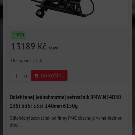
***PRO
13189 Kč
s DPH
Dostupnost:
3 dni
DO KOŠÍKU
ks
Odlehčenej jednohmotnej setrvačník BMW N54B30
135i 335i 535i 240mm 6150g
Odlehčený setrvačník od firmy PMC obsahuje vyměnitelnou
třecí...