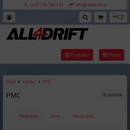
+420 734 764 158
info@all4drift.cz
Produkty
Menu
Úvod
Výrobci
PMC
PMC
70
položek
Parametry
Cena
Hledat text