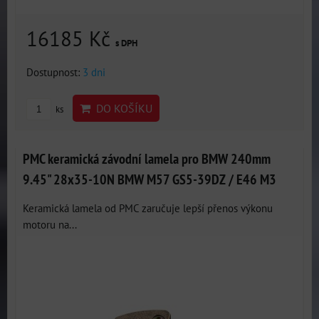
16185 Kč
s DPH
Dostupnost:
3 dni
DO KOŠÍKU
ks
PMC keramická závodní lamela pro BMW 240mm
9.45" 28x35-10N BMW M57 GS5-39DZ / E46 M3
Keramická lamela od PMC zaručuje lepší přenos výkonu
motoru na...