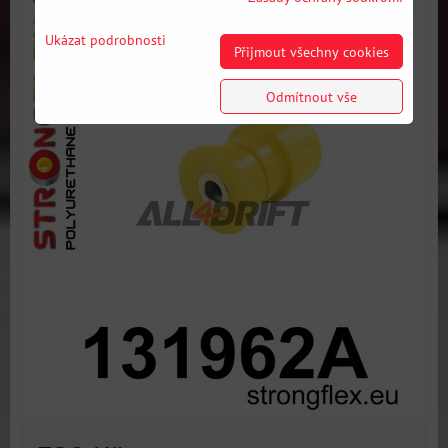
Ukázat podrobnosti
Přijmout všechny cookies
Odmítnout vše