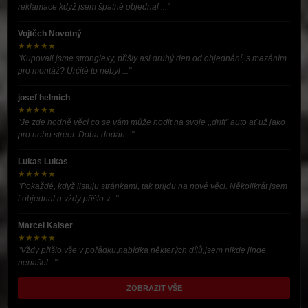
reklamace když jsem špatně objednal ..."
Vojtěch Novotný
★★★★★
"Kupovali jsme stronglexy, přišly asi druhý den od objednání, s mazáním
pro montáž? Určitě to nebyl ..."
josef helmich
★★★★★
"Je zde hodně věcí co se vám může hodit na svoje ,,drift” auto ať už jako
pro nebo street. Doba dodán..."
Lukas Lukas
★★★★★
"Pokaždé, když listuju stránkami, tak prijdu na nové věci. Několikrát jsem
i objednal a vždy přišlo v..."
Marcel Kaiser
★★★★★
"Vždy přišlo vše v pořádku,nabídka některých dílů,jsem nikde jinde
nenašel..."
ZOBRAZIT VŠE