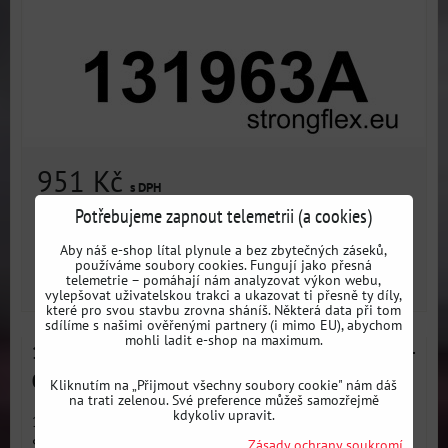
951 Kč
s DPH
Potřebujeme zapnout telemetrii (a cookies)
Dostupnost:
3 dni
Aby náš e-shop lítal plynule a bez zbytečných záseků,
používáme soubory cookies. Fungují jako přesná
telemetrie – pomáhají nám analyzovat výkon webu,
ZVOLTE VARIANTU
vylepšovat uživatelskou trakci a ukazovat ti přesně ty díly,
které pro svou stavbu zrovna sháníš. Některá data při tom
sdílíme s našimi ověřenými partnery (i mimo EU), abychom
mohli ladit e-shop na maximum.
131962A Přední silentblok předního ramene SPORT -
Opel / Vauxhall C (00-06) X01
Kliknutím na „Přijmout všechny soubory cookie" nám dáš
na trati zelenou. Své preference můžeš samozřejmě
kdykoliv upravit.
131962A: Přední rameno - přední silentblok SPORT -
Sportovní...
Zásady ochrany soukromí