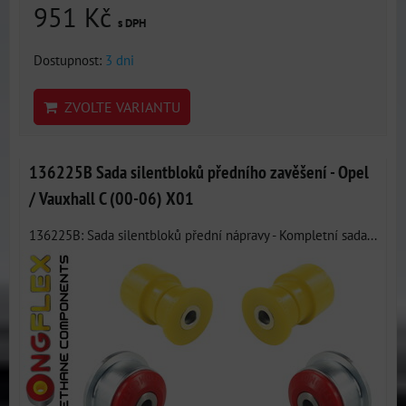
951 Kč
s DPH
Dostupnost:
3 dni
ZVOLTE VARIANTU
136225B Sada silentbloků předního zavěšení - Opel
/ Vauxhall C (00-06) X01
136225B: Sada silentbloků přední nápravy - Kompletní sada...