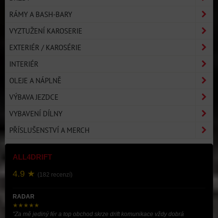
RÁMY A BASH-BARY
VYZTUŽENÍ KAROSERIE
EXTERIÉR / KAROSÉRIE
INTERIÉR
OLEJE A NÁPLNĚ
VÝBAVA JEZDCE
VYBAVENÍ DÍLNY
PŘÍSLUŠENSTVÍ A MERCH
ALL4DRIFT
4.9 ★
(182 recenzí)
RADAR
★★★★★
"Za mě jediný fér a top obchod skrze drift komunikace vždy dobrá