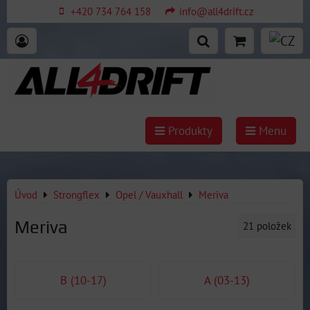
+420 734 764 158
info@all4drift.cz
Produkty
Menu
Úvod
Strongflex
Opel / Vauxhall
Meriva
Meriva
21
položek
B (10-17)
A (03-13)