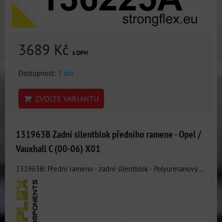
3689 Kč
s DPH
Dostupnost:
3 dni
ZVOLTE VARIANTU
131963B Zadní silentblok předního ramene - Opel /
Vauxhall C (00-06) X01
131963B: Přední rameno - zadní silentblok - Polyuretanový...