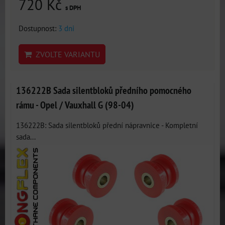
720 Kč
s DPH
Dostupnost:
3 dni
ZVOLTE VARIANTU
136222B Sada silentbloků předního pomocného
rámu - Opel / Vauxhall G (98-04)
136222B: Sada silentbloků přední nápravnice - Kompletní
sada...