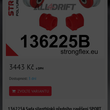
3443 Kč
s DPH
Dostupnost:
3 dni
ZVOLTE VARIANTU
136225A Sada silentbloků předního zavěšení SPORT