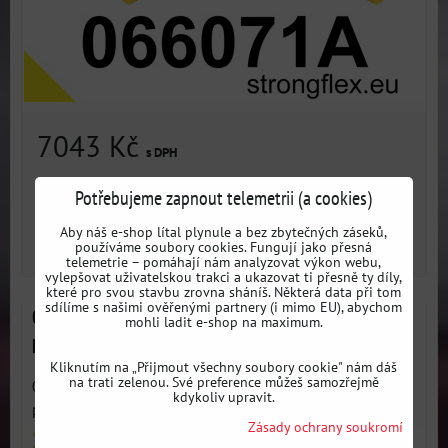
7043 Kč
s DPH
Dostupnost:
3 dni
Potřebujeme zapnout telemetrii (a cookies)
Aby náš e-shop lítal plynule a bez zbytečných záseků,
ZVOLTE VARIANTU
používáme soubory cookies. Fungují jako přesná
telemetrie – pomáhají nám analyzovat výkon webu,
vylepšovat uživatelskou trakci a ukazovat ti přesně ty díly,
které pro svou stavbu zrovna sháníš. Některá data při tom
sdílíme s našimi ověřenými partnery (i mimo EU), abychom
066070B Sada silentbloků přední nápravy Dodge /
mohli ladit e-shop na maximum.
Fiat
Kliknutím na „Přijmout všechny soubory cookie" nám dáš
na trati zelenou. Své preference můžeš samozřejmě
066070B Sada silentbloků přední nápravy - Kompletní sada
kdykoliv upravit.
pro obnovu...
Zásady ochrany soukromí