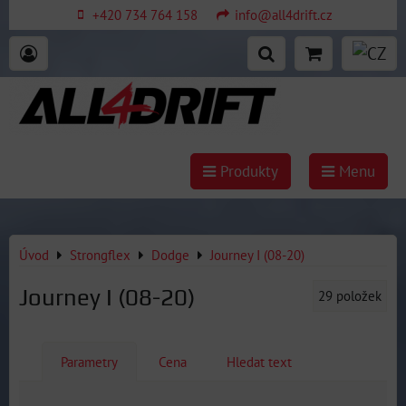
+420 734 764 158
info@all4drift.cz
Produkty
Menu
Úvod
Strongflex
Dodge
Journey I (08-20)
Journey I (08-20)
29
položek
Parametry
Cena
Hledat text