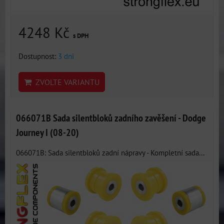
4248 Kč
s DPH
Dostupnost:
3 dni
ZVOLTE VARIANTU
066071B Sada silentbloků zadního zavěšení - Dodge
Journey I (08-20)
066071B: Sada silentbloků zadní nápravy - Kompletní sada...