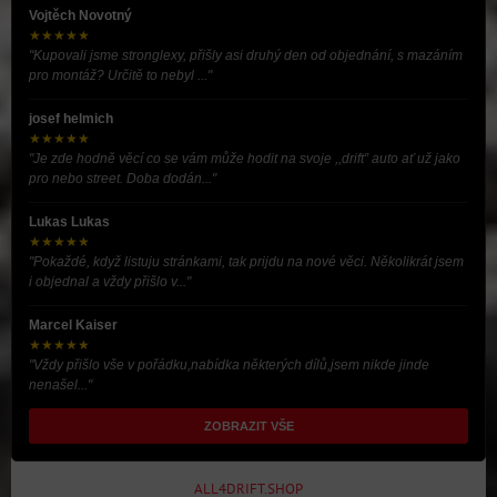
Vojtěch Novotný
★★★★★
"Kupovali jsme stronglexy, přišly asi druhý den od objednání, s mazáním
pro montáž? Určitě to nebyl ..."
josef helmich
★★★★★
"Je zde hodně věcí co se vám může hodit na svoje ,,drift” auto ať už jako
pro nebo street. Doba dodán..."
Lukas Lukas
★★★★★
"Pokaždé, když listuju stránkami, tak prijdu na nové věci. Několikrát jsem
i objednal a vždy přišlo v..."
Marcel Kaiser
★★★★★
"Vždy přišlo vše v pořádku,nabídka některých dílů,jsem nikde jinde
nenašel..."
ZOBRAZIT VŠE
ALL4DRIFT.SHOP