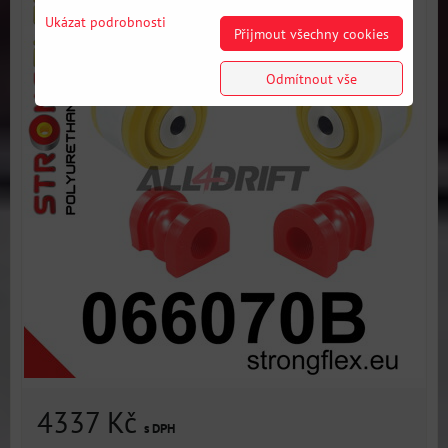
Ukázat podrobnosti
Přijmout všechny cookies
Odmítnout vše
4337 Kč
s DPH