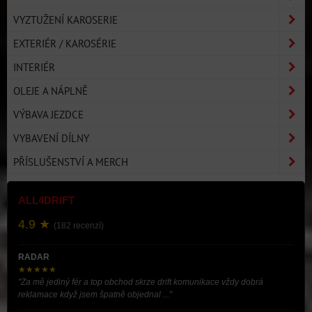
VYZTUŽENÍ KAROSERIE
EXTERIÉR / KAROSÉRIE
INTERIÉR
OLEJE A NÁPLNĚ
VÝBAVA JEZDCE
VYBAVENÍ DÍLNY
PŘÍSLUŠENSTVÍ A MERCH
ALL4DRIFT
4.9 ★
(182 recenzí)
RADAR
★★★★★
"Za mě jediný fér a top obchod skrze drift komunikace vždy dobrá
reklamace když jsem špatně objednal ..."