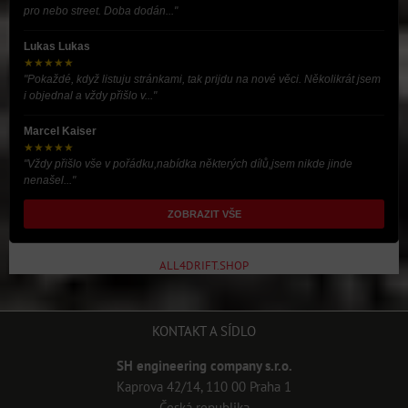
pro nebo street. Doba dodán..."
Lukas Lukas
★★★★★
"Pokaždé, když listuju stránkami, tak prijdu na nové věci. Několikrát jsem
i objednal a vždy přišlo v..."
Marcel Kaiser
★★★★★
"Vždy přišlo vše v pořádku,nabídka některých dílů,jsem nikde jinde
nenašel..."
ZOBRAZIT VŠE
ALL4DRIFT.SHOP
KONTAKT A SÍDLO
SH engineering company s.r.o.
Kaprova 42/14, 110 00 Praha 1
Česká republika