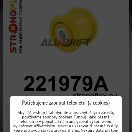
Potřebujeme zapnout telemetrii (a cookies)
1183 Kč
Aby náš e-shop lítal plynule a bez zbytečných záseků,
s DPH
používáme soubory cookies. Fungují jako přesná
telemetrie – pomáhají nám analyzovat výkon webu,
vylepšovat uživatelskou trakci a ukazovat ti přesně ty díly,
Dostupnost:
3 dni
které pro svou stavbu zrovna sháníš. Některá data při tom