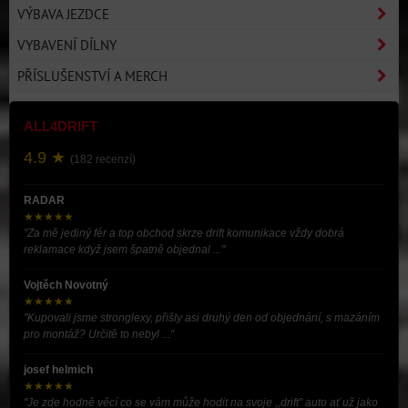
VÝBAVA JEZDCE
VYBAVENÍ DÍLNY
PŘÍSLUŠENSTVÍ A MERCH
ALL4DRIFT
4.9 ★
(182 recenzí)
RADAR
★★★★★
"Za mě jediný fér a top obchod skrze drift komunikace vždy dobrá
reklamace když jsem špatně objednal ..."
Vojtěch Novotný
★★★★★
"Kupovali jsme stronglexy, přišly asi druhý den od objednání, s mazáním
pro montáž? Určitě to nebyl ..."
josef helmich
★★★★★
"Je zde hodně věcí co se vám může hodit na svoje ,,drift” auto ať už jako