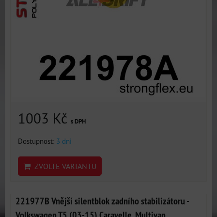
1003 Kč
s DPH
Dostupnost:
3 dni
ZVOLTE VARIANTU
221977B Vnější silentblok zadního stabilizátoru -
Volkswagen T5 (03-15) Caravelle, Multivan,