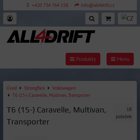
+420 734 764 158
info@all4drift.cz
Produkty
Menu
Úvod
Strongflex
Volkswagen
T6 (15-) Caravelle, Multivan, Transporter
T6 (15-) Caravelle, Multivan,
18
položek
Transporter