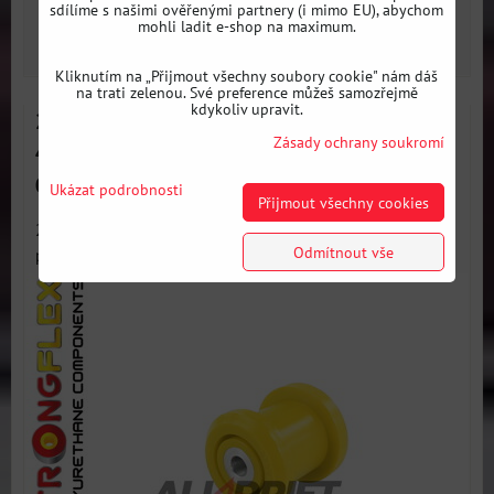
sdílíme s našimi ověřenými partnery (i mimo EU), abychom
mohli ladit e-shop na maximum.
ZVOLTE VARIANTU
Kliknutím na „Přijmout všechny soubory cookie" nám dáš
na trati zelenou. Své preference můžeš samozřejmě
kdykoliv upravit.
221978A Silentblok uložení zadního diferenciálu
Zásady ochrany soukromí
4Motion - přední SPORT - Volkswagen T5 (03-15)
Caravelle, Multivan, Transporter
Ukázat podrobnosti
Přijmout všechny cookies
221978A: Silentblok uložení zadního diferenciálu 4Motion -
Odmítnout vše
přední...