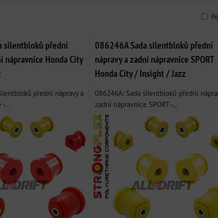
P
am
bulka
silentbloků přední
086246A Sada silentbloků přední
í nápravnice Honda City
nápravy a zadní nápravnice SPORT
z
Honda City / Insight / Jazz
ilentbloků přední nápravy a
086246A: Sada silentbloků přední nápra
-...
zadní nápravnice SPORT -...