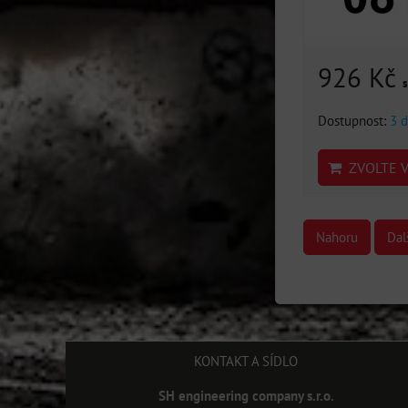
926 Kč
Dostupnost:
3 d
ZVOLTE V
Nahoru
Dal
KONTAKT A SÍDLO
SH engineering company s.r.o.