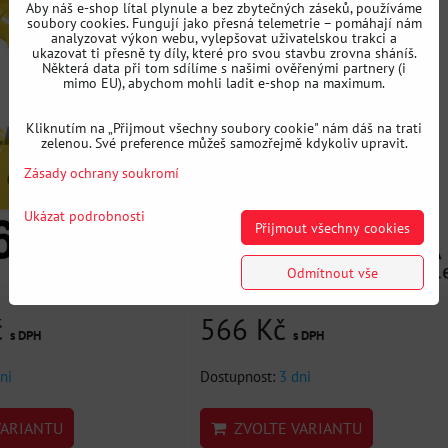
Aby náš e-shop lítal plynule a bez zbytečných záseků, používáme
soubory cookies. Fungují jako přesná telemetrie – pomáhají nám
analyzovat výkon webu, vylepšovat uživatelskou trakci a
ukazovat ti přesně ty díly, které pro svou stavbu zrovna sháníš.
Některá data při tom sdílíme s našimi ověřenými partnery (i
mimo EU), abychom mohli ladit e-shop na maximum.
Kliknutím na „Přijmout všechny soubory cookie" nám dáš na trati
zelenou. Své preference můžeš samozřejmě kdykoliv upravit.
Zásady ochrany soukromí
Ukázat podrobnosti
Přijmout všechny cookies
Odmítnout vše
č
566 Kč
s DPH
s DPH
ni
Dostupnost:
3 dni
ARIANTU
ZVOLTE VARIANTU