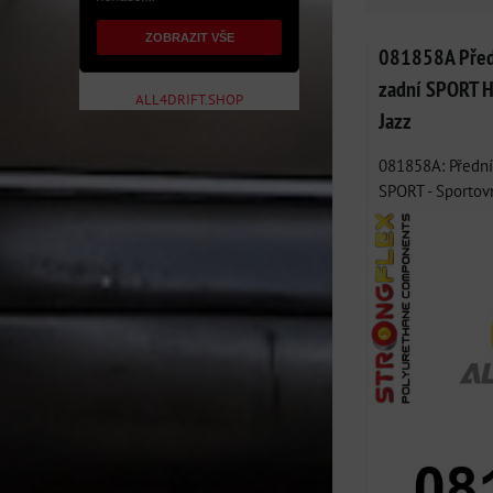
ZOBRAZIT VŠE
081858A Předn
zadní SPORT Ho
ALL4DRIFT.SHOP
Jazz
081858A: Přední
SPORT - Sportovn