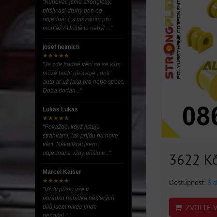
"Kupovali jsme stronglexy,
přišly asi druhý den od
objednání, s mazáním pro
montáž? Určitě to nebyl ..."
josef helmich
★★★★★
"Je zde hodně věcí co se vám
může hodit na svoje ,,drift”
auto ať už jako pro nebo street.
Doba dodán..."
Lukas Lukas
★★★★★
"Pokaždé, když listuju
stránkami, tak prijdu na nové
věci. Několikrát jsem i
objednal a vždy přišlo v..."
3622 K
Marcel Kaiser
★★★★★
Dostupnost:
3 d
"Vždy přišlo vše v
pořádku,nabídka některých
ZVOLTE V
dílů,jsem nikde jinde
nenašel..."