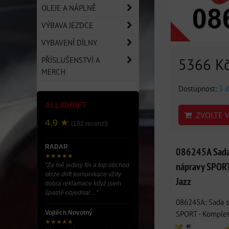
OLEJE A NÁPLNĚ
VÝBAVA JEZDCE
VYBAVENÍ DÍLNY
5366 K
PŘÍSLUŠENSTVÍ A
MERCH
Dostupnost:
3 d
ALL4DRIFT
ZVOLTE V
4.9 ★
(182 recenzí)
RADAR
086245A Sada 
★★★★★
nápravy SPORT 
"Za mě jediný fér a top obchod
skrze drift komunikace vždy
Jazz
dobrá reklamace když jsem
špatně objednal ..."
086245A: Sada s
SPORT - Kompletn
Vojtěch Novotný
★★★★★