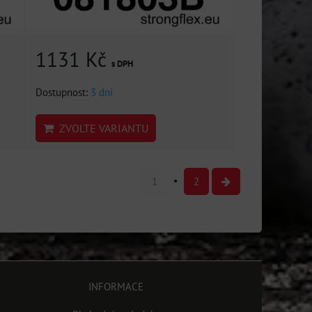
1131 Kč
s DPH
Dostupnost:
3 dni
ZVOLTE VARIANTU
1
2
INFORMACE