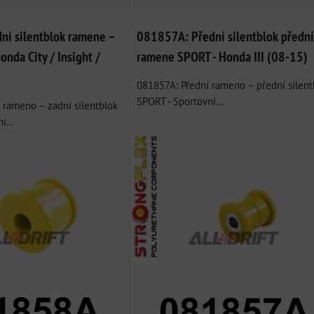
í silentblok ramene –
081857A: Přední silentblok předn
nda City / Insight /
ramene SPORT - Honda III (08-15)
081857A: Přední rameno – přední silent
SPORT - Sportovní...
 rameno – zadní silentblok
í...