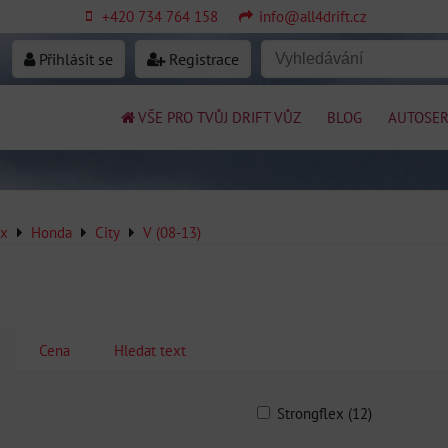
+420 734 764 158
info@all4drift.cz
Přihlásit se
Registrace
VŠE PRO TVŮJ DRIFT VŮZ
BLOG
AUTOSER
ex
Honda
City
V (08-13)
Cena
Hledat text
Strongflex (12)