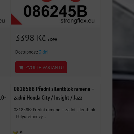
3398 Kč
s DPH
Dostupnost:
3 dni
ZVOLTE VARIANTU
081858B Přední silentblok ramene –
10-
zadní Honda City / Insight / Jazz
081858B: Přední rameno – zadní silentblok
- Polyuretanový...