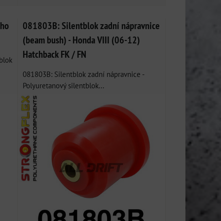
ího
081803B: Silentblok zadní nápravnice
(beam bush) - Honda VIII (06-12)
Hatchback FK / FN
blok
081803B: Silentblok zadní nápravnice -
Polyuretanový silentblok...