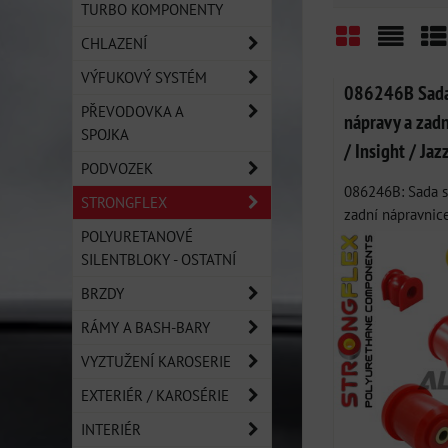
TURBO KOMPONENTY
CHLAZENÍ
Mřížka
Sezn
Ta
VÝFUKOVÝ SYSTÉM
086246B Sada 
PŘEVODOVKA A
nápravy a zadn
SPOJKA
/ Insight / Jaz
PODVOZEK
086246B: Sada s
STRONGFLEX
zadní nápravnice 
POLYURETANOVÉ
SILENTBLOKY - OSTATNÍ
BRZDY
RÁMY A BASH-BARY
VYZTUŽENÍ KAROSERIE
EXTERIÉR / KAROSÉRIE
INTERIÉR