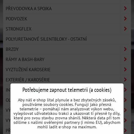
PŘEVODOVKA A SPOJKA
PODVOZEK
STRONGFLEX
POLYURETANOVÉ SILENTBLOKY - OSTATNÍ
BRZDY
RÁMY A BASH-BARY
VYZTUŽENÍ KAROSERIE
EXTERIÉR / KAROSÉRIE
Potřebujeme zapnout telemetrii (a cookies)
INTERIÉR
OLEJE A NÁPLNĚ
Aby náš e-shop lítal plynule a bez zbytečných záseků,
používáme soubory cookies. Fungují jako přesná
telemetrie – pomáhají nám analyzovat výkon webu,
VÝBAVA JEZDCE
vylepšovat uživatelskou trakci a ukazovat ti přesně ty díly,
které pro svou stavbu zrovna sháníš. Některá data při tom
VYBAVENÍ DÍLNY
sdílíme s našimi ověřenými partnery (i mimo EU), abychom
mohli ladit e-shop na maximum.
PŘÍSLUŠENSTVÍ A MERCH