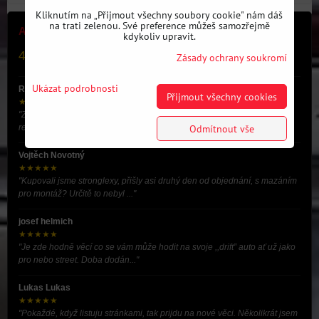
Kliknutím na „Přijmout všechny soubory cookie" nám dáš
na trati zelenou. Své preference můžeš samozřejmě
ALL4DRIFT
kdykoliv upravit.
4.9 ★
Zásady ochrany soukromí
(182 recenzí)
Ukázat podrobnosti
RADAR
Přijmout všechny cookies
★★★★★
"Za mě jediný fér a top obchod skrze drift komunikace vždy dobrá
Odmítnout vše
reklamace když jsem špatně objednal ..."
Vojtěch Novotný
★★★★★
"Kupovali jsme stronglexy, přišly asi druhý den od objednání, s mazáním
pro montáž? Určitě to nebyl ..."
josef helmich
★★★★★
"Je zde hodně věcí co se vám může hodit na svoje ,,drift” auto ať už jako
pro nebo street. Doba dodán..."
Lukas Lukas
★★★★★
"Pokaždé, když listuju stránkami, tak prijdu na nové věci. Několikrát jsem