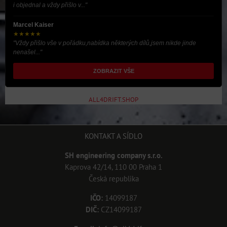
i objednal a vždy přišlo v..."
Marcel Kaiser
★★★★★
"Vždy přišlo vše v pořádku,nabídka některých dílů,jsem nikde jinde
nenašel..."
ZOBRAZIT VŠE
ALL4DRIFT.SHOP
KONTAKT A SÍDLO
SH engineering company s.r.o.
Kaprova 42/14, 110 00 Praha 1
Česká republika
IČO:
14099187
DIČ:
CZ14099187