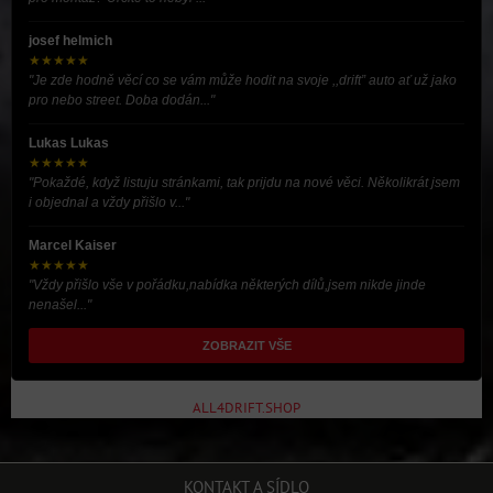
josef helmich
★★★★★
"Je zde hodně věcí co se vám může hodit na svoje ,,drift” auto ať už jako
pro nebo street. Doba dodán..."
Lukas Lukas
★★★★★
"Pokaždé, když listuju stránkami, tak prijdu na nové věci. Několikrát jsem
i objednal a vždy přišlo v..."
Marcel Kaiser
★★★★★
"Vždy přišlo vše v pořádku,nabídka některých dílů,jsem nikde jinde
nenašel..."
ZOBRAZIT VŠE
ALL4DRIFT.SHOP
KONTAKT A SÍDLO