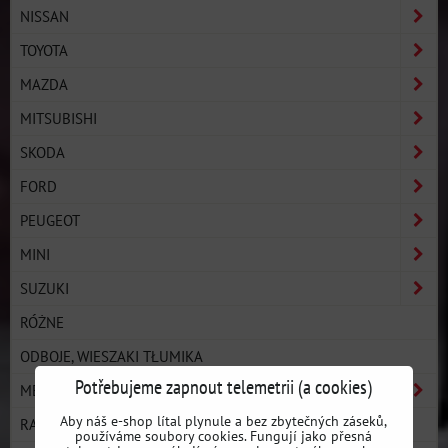
NISSAN
TOYOTA
MAZDA
MITSUBISHI
SKODA
FORD
PEUGEOT
MINI
SUZUKI
RÓŻNE
ODBOJE, WIESZAKI TŁUMIKA
Potřebujeme zapnout telemetrii (a cookies)
MERCEDES
Aby náš e-shop lítal plynule a bez zbytečných záseků,
RAK GARAGE
používáme soubory cookies. Fungují jako přesná