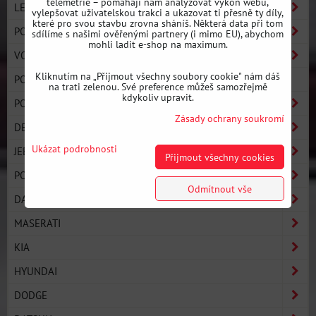
telemetrie – pomáhají nám analyzovat výkon webu,
LEXUS
vylepšovat uživatelskou trakci a ukazovat ti přesně ty díly,
které pro svou stavbu zrovna sháníš. Některá data při tom
PORSCHE
sdílíme s našimi ověřenými partnery (i mimo EU), abychom
mohli ladit e-shop na maximum.
VOLVO
Kliknutím na „Přijmout všechny soubory cookie" nám dáš
PODUSZKI SILNIKA
na trati zelenou. Své preference můžeš samozřejmě
kdykoliv upravit.
PONTIAC
Zásady ochrany soukromí
DE TOMASO
Ukázat podrobnosti
JEEP
Přijmout všechny cookies
POLONEZ
Odmítnout vše
DACIA
MASERATI
KIA
HYUNDAI
DODGE