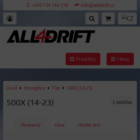
+420 734 764 158
info@all4drift.cz
Produkty
Menu
Úvod
Strongflex
Fiat
500X (14-23)
500X (14-23)
1
položka
Parametry
Cena
Hledat text