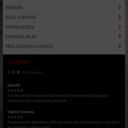
INTERIÉR
OLEJE A NÁPLNĚ
VÝBAVA JEZDCE
VYBAVENÍ DÍLNY
PŘÍSLUŠENSTVÍ A MERCH
ALL4DRIFT
4.9 ★
(182 recenzí)
RADAR
★★★★★
"Za mě jediný fér a top obchod skrze drift komunikace vždy dobrá
reklamace když jsem špatně objednal ..."
Vojtěch Novotný
★★★★★
"Kupovali jsme stronglexy, přišly asi druhý den od objednání, s mazáním
pro montáž? Určitě to nebyl ..."