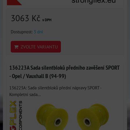
3063 Kč
s DPH
Dostupnost:
3 dni
ZVOLTE VARIANTU
136223A Sada silentbloků předního zavěšení SPORT
- Opel / Vauxhall B (94-99)
136223A: Sada silentbloků přední nápravy SPORT -
Kompletní sada...