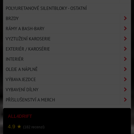
POLYURETANOVÉ SILENTBLOKY - OSTATNÍ
BRZDY
RÁMY A BASH-BARY
VYZTUŽENÍ KAROSERIE
EXTERIÉR / KAROSÉRIE
INTERIÉR
OLEJE A NÁPLNĚ
VÝBAVA JEZDCE
VYBAVENÍ DÍLNY
PŘÍSLUŠENSTVÍ A MERCH
ALL4DRIFT
4.9 ★
(182 recenzí)