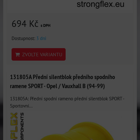
694 Kč
s DPH
Dostupnost:
3 dni
ZVOLTE VARIANTU
131805A Přední silentblok předního spodního
ramene SPORT - Opel / Vauxhall B (94-99)
131805A: Přední spodní rameno přední silentblok SPORT -
Sportovní...