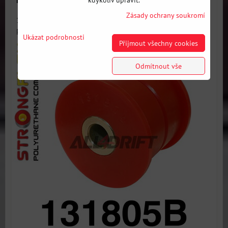
Zásady ochrany soukromí
131805B: Přední spodní rameno přední silentblok -
Polyuretanový...
Ukázat podrobnosti
Přijmout všechny cookies
Odmítnout vše