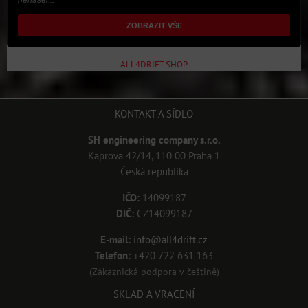
ZOBRAZIT VŠE
ALL4DRIFT.SHOP
KONTAKT A SÍDLO
SH engineering company s.r.o.
Kaprova 42/14, 110 00 Praha 1
Česká republika
IČO:
14099187
DIČ:
CZ14099187
E-mail:
info@all4drift.cz
Telefon:
+420 722 631 163
(Zákaznická podpora v češtině)
SKLAD A VRACENÍ