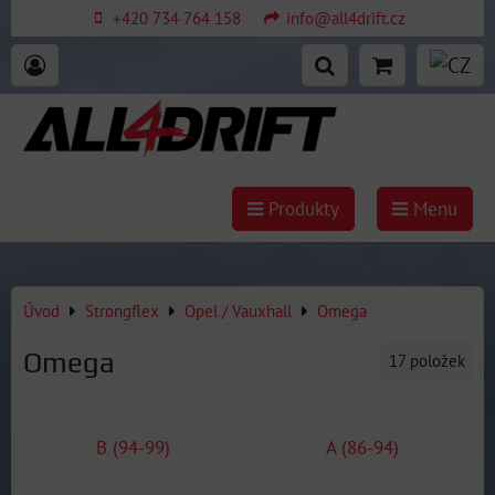
+420 734 764 158
info@all4drift.cz
Produkty
Menu
Úvod
Strongflex
Opel / Vauxhall
Omega
Omega
17
položek
B (94-99)
A (86-94)