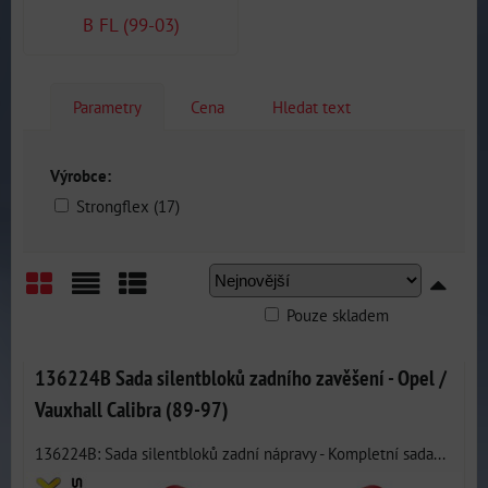
B FL (99-03)
Parametry
Cena
Hledat text
Výrobce:
Strongflex (17)
Pouze skladem
Mřížka
Seznam
Tabulka
136224B Sada silentbloků zadního zavěšení - Opel /
Vauxhall Calibra (89-97)
136224B: Sada silentbloků zadní nápravy - Kompletní sada...