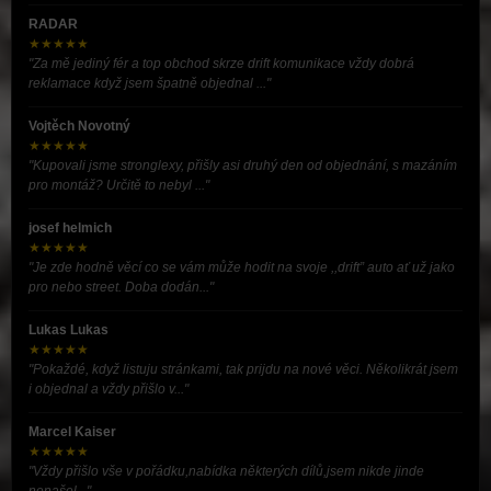
RADAR
★★★★★
"Za mě jediný fér a top obchod skrze drift komunikace vždy dobrá
reklamace když jsem špatně objednal ..."
Vojtěch Novotný
★★★★★
"Kupovali jsme stronglexy, přišly asi druhý den od objednání, s mazáním
pro montáž? Určitě to nebyl ..."
josef helmich
★★★★★
"Je zde hodně věcí co se vám může hodit na svoje ,,drift” auto ať už jako
pro nebo street. Doba dodán..."
Lukas Lukas
★★★★★
"Pokaždé, když listuju stránkami, tak prijdu na nové věci. Několikrát jsem
i objednal a vždy přišlo v..."
Marcel Kaiser
★★★★★
"Vždy přišlo vše v pořádku,nabídka některých dílů,jsem nikde jinde
nenašel..."