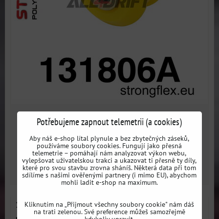
591 Kč
Potřebujeme zapnout telemetrii (a cookies)
s DPH
Aby náš e-shop lítal plynule a bez zbytečných záseků,
Dostupnost:
3 dni
používáme soubory cookies. Fungují jako přesná
telemetrie – pomáhají nám analyzovat výkon webu,
vylepšovat uživatelskou trakci a ukazovat ti přesně ty díly,
které pro svou stavbu zrovna sháníš. Některá data při tom
ZVOLTE VARIANTU
sdílíme s našimi ověřenými partnery (i mimo EU), abychom
mohli ladit e-shop na maximum.
131805B Přední silentblok předního spodního
Kliknutím na „Přijmout všechny soubory cookie" nám dáš
na trati zelenou. Své preference můžeš samozřejmě
ramene - Opel / Vauxhall B (94-99)
kdykoliv upravit.