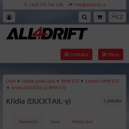
+420 734 764 158
info@all4drift.cz
Produkty
Menu
Úvod
Hledat podle auta
BMW E30
Exteriér BMW E30
Křídla (DUCKTAIL-y) BMW E30
Křídla (DUCKTAIL-y)
1
položka
Parametry
Cena
Hledat text