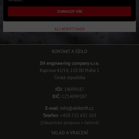
nenašel..."
ZOBRAZIT VŠE
ALL4DRIFT.SHOP
KONTAKT A SÍDLO
SH engineering company s.r.o.
Kaprova 42/14, 110 00 Praha 1
Česká republika
IČO:
14099187
DIČ:
CZ14099187
E-mail:
info@all4drift.cz
Telefon:
+420 722 631 163
(Zákaznická podpora v češtině)
SKLAD A VRACENÍ