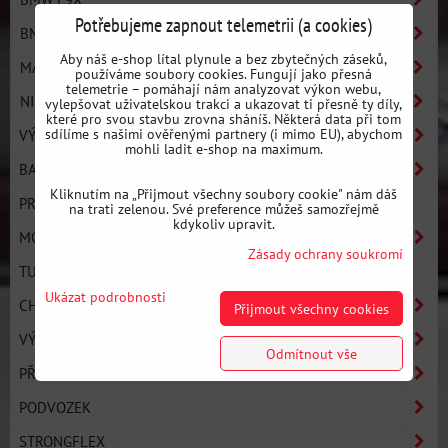
Potřebujeme zapnout telemetrii (a cookies)
BMW E8X
Aby náš e-shop lítal plynule a bez zbytečných záseků,
MAZDA
používáme soubory cookies. Fungují jako přesná
telemetrie – pomáhají nám analyzovat výkon webu,
NISSAN
vylepšovat uživatelskou trakci a ukazovat ti přesně ty díly,
které pro svou stavbu zrovna sháníš. Některá data při tom
sdílíme s našimi ověřenými partnery (i mimo EU), abychom
VÝROBCI
mohli ladit e-shop na maximum.
BASIC LINE - ZAČNI DRIFTOVAT
Kliknutím na „Přijmout všechny soubory cookie" nám dáš
PRO LINE - ULTIMATE PERFORMANCE
na trati zelenou. Své preference můžeš samozřejmě
kdykoliv upravit.
MOTOR
Zásady ochrany soukromí
TURBO KOMPONENTY
Ukázat podrobnosti
CHLAZENÍ
Přijmout všechny cookies
VÝFUKOVÝ SYSTÉM
Odmítnout vše
PŘEVODOVKA A SPOJKA
PODVOZEK
STRONGFLEX