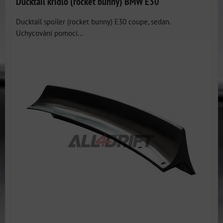
Ducktail křídlo (rocket bunny) BMW E30
Ducktail spoiler (rocket bunny) E30 coupe, sedan.
Uchycování pomocí...