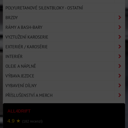
POLYURETANOVÉ SILENTBLOKY - OSTATNÍ
BRZDY
RÁMY A BASH-BARY
VYZTUŽENÍ KAROSERIE
EXTERIÉR / KAROSÉRIE
INTERIÉR
OLEJE A NÁPLNĚ
VÝBAVA JEZDCE
VYBAVENÍ DÍLNY
PŘÍSLUŠENSTVÍ A MERCH
ALL4DRIFT
4.9 ★
(182 recenzí)