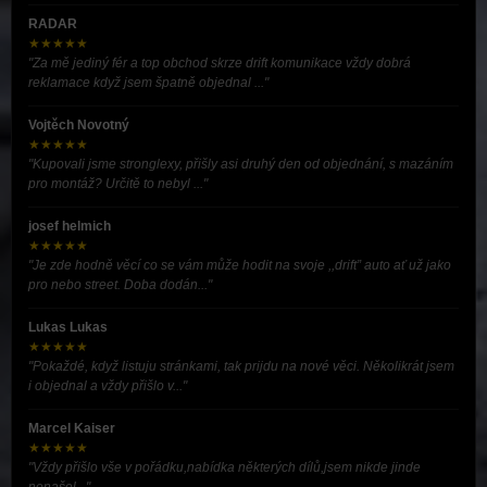
RADAR
★★★★★
"Za mě jediný fér a top obchod skrze drift komunikace vždy dobrá
reklamace když jsem špatně objednal ..."
Vojtěch Novotný
★★★★★
"Kupovali jsme stronglexy, přišly asi druhý den od objednání, s mazáním
pro montáž? Určitě to nebyl ..."
josef helmich
★★★★★
"Je zde hodně věcí co se vám může hodit na svoje ,,drift” auto ať už jako
pro nebo street. Doba dodán..."
Lukas Lukas
★★★★★
"Pokaždé, když listuju stránkami, tak prijdu na nové věci. Několikrát jsem
i objednal a vždy přišlo v..."
Marcel Kaiser
★★★★★
"Vždy přišlo vše v pořádku,nabídka některých dílů,jsem nikde jinde