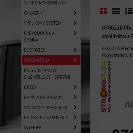
TURBO KOMPONENTY
CHLAZENÍ
Mřížka
Sezn
Ta
VÝFUKOVÝ SYSTÉM
070022B Předn
PŘEVODOVKA A
stabilizátoru 
SPOJKA
070022B: Přední 
PODVOZEK
Polyuretanový sil
STRONGFLEX
POLYURETANOVÉ
SILENTBLOKY - OSTATNÍ
BRZDY
RÁMY A BASH-BARY
VYZTUŽENÍ KAROSERIE
EXTERIÉR / KAROSÉRIE
INTERIÉR