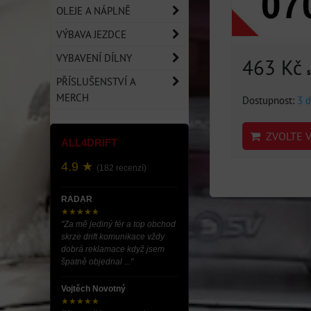
OLEJE A NÁPLNĚ
VÝBAVA JEZDCE
VYBAVENÍ DÍLNY
463 Kč
PŘÍSLUŠENSTVÍ A
MERCH
Dostupnost:
3 d
ZVOLTE V
ALL4DRIFT
4.9 ★
(182 recenzí)
RADAR
★★★★★
"Za mě jediný fér a top obchod
skrze drift komunikace vždy
dobrá reklamace když jsem
špatně objednal ..."
Vojtěch Novotný
★★★★★