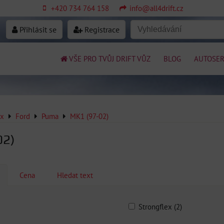
+420 734 764 158
info@all4drift.cz
Přihlásit se
Registrace
VŠE PRO TVŮJ DRIFT VŮZ
BLOG
AUTOSER
ex
Ford
Puma
MK1 (97-02)
02)
Cena
Hledat text
Strongflex (2)