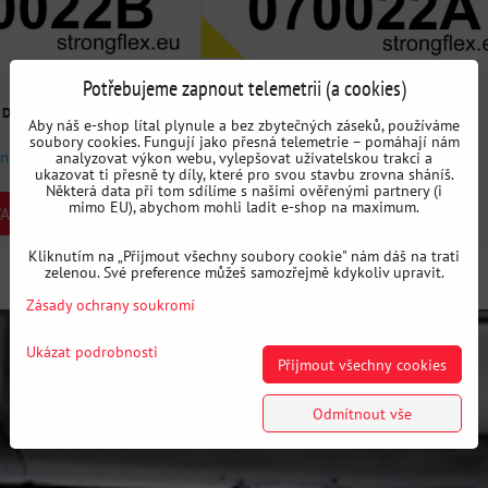
Potřebujeme zapnout telemetrii (a cookies)
489 Kč
s DPH
s DPH
Aby náš e-shop lítal plynule a bez zbytečných záseků, používáme
soubory cookies. Fungují jako přesná telemetrie – pomáhají nám
ni
Dostupnost:
3 dni
analyzovat výkon webu, vylepšovat uživatelskou trakci a
ukazovat ti přesně ty díly, které pro svou stavbu zrovna sháníš.
Některá data při tom sdílíme s našimi ověřenými partnery (i
mimo EU), abychom mohli ladit e-shop na maximum.
ARIANTU
ZVOLTE VARIANTU
Kliknutím na „Přijmout všechny soubory cookie" nám dáš na trati
zelenou. Své preference můžeš samozřejmě kdykoliv upravit.
Zásady ochrany soukromí
Ukázat podrobnosti
Přijmout všechny cookies
Odmítnout vše