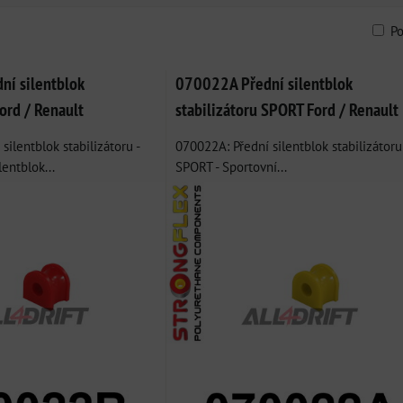
P
am
bulka
í silentblok
070022A Přední silentblok
Ford / Renault
stabilizátoru SPORT Ford / Renault
silentblok stabilizátoru -
070022A: Přední silentblok stabilizátoru
entblok...
SPORT - Sportovní...