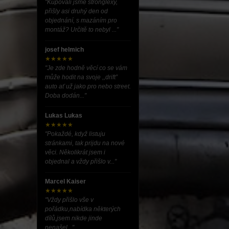
"Kupovali jsme stronglexy,
přišly asi druhý den od
objednání, s mazáním pro
montáž? Určitě to nebyl ..."
josef helmich
★★★★★
"Je zde hodně věcí co se vám
může hodit na svoje ,,drift”
auto ať už jako pro nebo street.
Doba dodán..."
Lukas Lukas
★★★★★
"Pokaždé, když listuju
stránkami, tak prijdu na nové
věci. Několikrát jsem i
objednal a vždy přišlo v..."
Marcel Kaiser
★★★★★
"Vždy přišlo vše v
pořádku,nabídka některých
dílů,jsem nikde jinde
nenašel..."