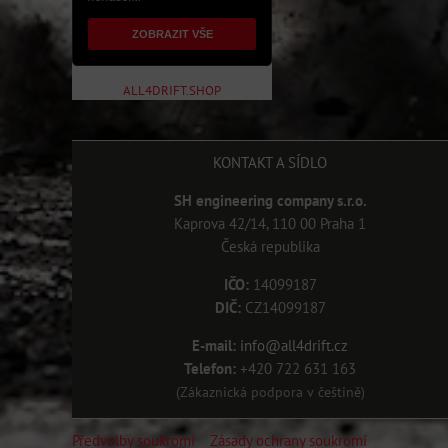
ZOBRAZIT VŠE
ALL4DRIFT.SHOP
KONTAKT A SÍDLO
SH engineering company s.r.o.
Kaprova 42/14, 110 00 Praha 1
Česká republika
IČO:
14099187
DIČ:
CZ14099187
E-mail:
info@all4drift.cz
Telefon:
+420 722 631 163
(Zákaznická podpora v češtině)
Předvolby soukromí
Zásady ochrany soukromí