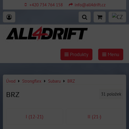
+420 734 764 158
info@all4drift.cz
Produkty
Menu
Úvod
Strongflex
Subaru
BRZ
BRZ
31
položek
I (12-21)
II (21-)