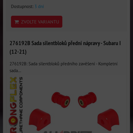
Dostupnost:
3 dni
ZVOLTE VARIANTU
276192B Sada silentbloků přední nápravy - Subaru I
(12-21)
276192B: Sada silentbloků předního zavěšení - Kompletní
sada...