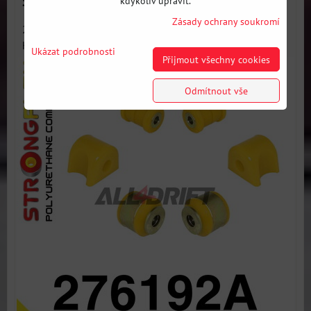
Subaru I (12-21)
kdykoliv upravit.
Zásady ochrany soukromí
276192A: Sada silentbloků předního zavěšení SPORT -
Kompletní sada...
Ukázat podrobnosti
Přijmout všechny cookies
Odmítnout vše