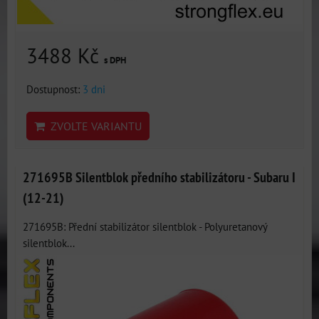
3488 Kč
s DPH
Dostupnost:
3 dni
ZVOLTE VARIANTU
271695B Silentblok předního stabilizátoru - Subaru I
(12-21)
271695B: Přední stabilizátor silentblok - Polyuretanový
silentblok...