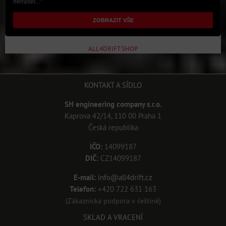
nenašel..."
ZOBRAZIT VŠE
ALL4DRIFT.SHOP
KONTAKT A SÍDLO
SH engineering company s.r.o.
Kaprova 42/14, 110 00 Praha 1
Česká republika
IČO:
14099187
DIČ:
CZ14099187
E-mail:
info@all4drift.cz
Telefon:
+420 722 631 163
(Zákaznická podpora v češtině)
SKLAD A VRACENÍ