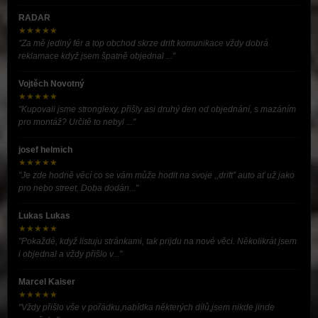
RADAR
★★★★★
"Za mě jediný fér a top obchod skrze drift komunikace vždy dobrá
reklamace když jsem špatně objednal ..."
Vojtěch Novotný
★★★★★
"Kupovali jsme stronglexy, přišly asi druhý den od objednání, s mazáním
pro montáž? Určitě to nebyl ..."
josef helmich
★★★★★
"Je zde hodně věcí co se vám může hodit na svoje ,,drift” auto ať už jako
pro nebo street. Doba dodán..."
Lukas Lukas
★★★★★
"Pokaždé, když listuju stránkami, tak prijdu na nové věci. Několikrát jsem
i objednal a vždy přišlo v..."
Marcel Kaiser
★★★★★
"Vždy přišlo vše v pořádku,nabídka některých dílů,jsem nikde jinde