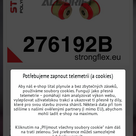
3175 Kč
Potřebujeme zapnout telemetrii (a cookies)
s DPH
Aby náš e-shop lítal plynule a bez zbytečných záseků,
Dostupnost:
3 dni
používáme soubory cookies. Fungují jako přesná
telemetrie – pomáhají nám analyzovat výkon webu,
vylepšovat uživatelskou trakci a ukazovat ti přesně ty díly,
které pro svou stavbu zrovna sháníš. Některá data při tom
ZVOLTE VARIANTU
sdílíme s našimi ověřenými partnery (i mimo EU), abychom
mohli ladit e-shop na maximum.
276192A Sada silentbloků přední nápravy SPORT -
Kliknutím na „Přijmout všechny soubory cookie" nám dáš
na trati zelenou. Své preference můžeš samozřejmě