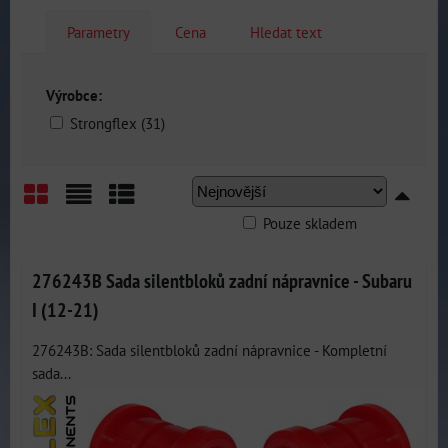
Parametry
Cena
Hledat text
Výrobce:
Strongflex (31)
Pouze skladem
Mřížka
Seznam
Tabulka
276243B Sada silentbloků zadní nápravnice - Subaru
I (12-21)
276243B: Sada silentbloků zadní nápravnice - Kompletní
sada...