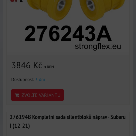
3846 Kč
s DPH
Dostupnost:
3 dni
ZVOLTE VARIANTU
276194B Kompletní sada silentbloků náprav - Subaru
I (12-21)