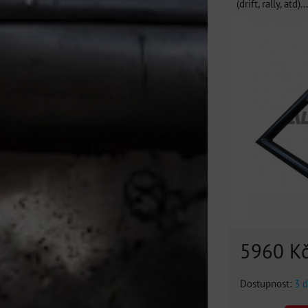
(drift, rally, atd)...
5960 K
Dostupnost:
3 d