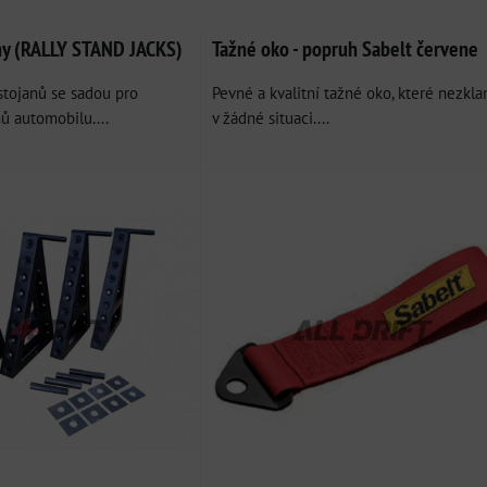
am
bulka
any (RALLY STAND JACKS)
Tažné oko - popruh Sabelt červene
stojanů se sadou pro
Pevné a kvalitní tažné oko, které nezkl
ů automobilu....
v žádné situaci....