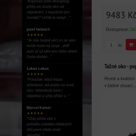
"Kupovali jsme stronglexy,
přišly asi druhý den od
9483 K
objednání, s mazáním pro
montáž? Určitě to nebyl ..."
Dostupnost:
Sk
josef helmich
★★★★★
"Je zde hodně věcí co se vám
ks
může hodit na svoje ,,drift”
auto ať už jako pro nebo street.
Doba dodán..."
Tažné oko - po
Lukas Lukas
★★★★★
Pevné a kvalitní
"Pokaždé, když listuju
v žádné situaci...
stránkami, tak prijdu na nové
věci. Několikrát jsem i
objednal a vždy přišlo v..."
Marcel Kaiser
★★★★★
"Vždy přišlo vše v
pořádku,nabídka některých
dílů,jsem nikde jinde
nenašel..."