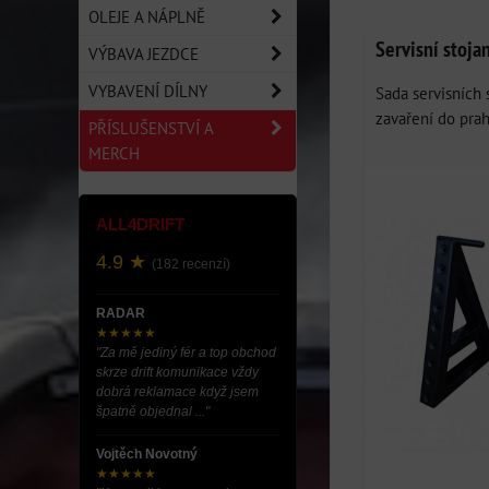
OLEJE A NÁPLNĚ
Mřížka
Sezn
Ta
Servisní stoj
VÝBAVA JEZDCE
VYBAVENÍ DÍLNY
Sada servisních 
zavaření do prah
PŘÍSLUŠENSTVÍ A
MERCH
ALL4DRIFT
4.9 ★
(182 recenzí)
RADAR
★★★★★
"Za mě jediný fér a top obchod
skrze drift komunikace vždy
dobrá reklamace když jsem
špatně objednal ..."
Vojtěch Novotný
★★★★★