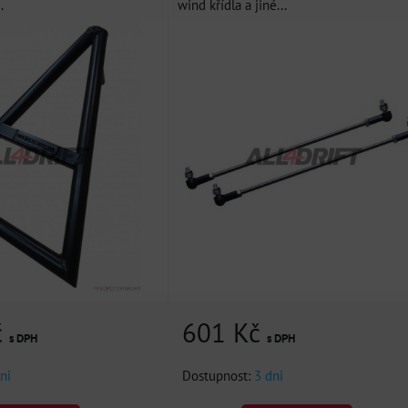
.
wind křídla a jiné...
č
601 Kč
s DPH
s DPH
ni
Dostupnost:
3 dni