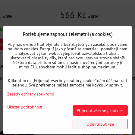
č
566 Kč
s DPH
s DPH
ladem
Dostupnost:
Skladem
Potřebujeme zapnout telemetrii (a cookies)
Aby náš e-shop lítal plynule a bez zbytečných záseků, používáme
DO KOŠÍKU
DO KOŠÍKU
ks
soubory cookies. Fungují jako přesná telemetrie – pomáhají nám
analyzovat výkon webu, vylepšovat uživatelskou trakci a
ukazovat ti přesně ty díly, které pro svou stavbu zrovna sháníš.
Některá data při tom sdílíme s našimi ověřenými partnery (i
pruh Sabelt
Tažné oko BMW E36 / E46 žluté
mimo EU), abychom mohli ladit e-shop na maximum.
 tažné oko, které nezklame
Velmi kvalitní a pevné tažné oko určen
Kliknutím na „Přijmout všechny soubory cookie" nám dáš na trati
.
primárně k tažení...
zelenou. Své preference můžeš samozřejmě kdykoliv upravit.
Zásady ochrany soukromí
Ukázat podrobnosti
Přijmout všechny cookies
Odmítnout vše