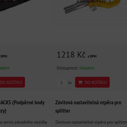
1218 Kč
s DPH
s DPH
ladem
Dostupnost:
Skladem
DO KOŠÍKU
DO KOŠÍKU
ks
JACKS (Podpěrné body
Závitová nastavitelná vzpěra pro
ozy)
splitter
a servis závodního vozidla
Závitová nastavitelná vzpěra pro splitter