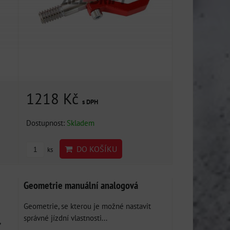
1218 Kč
s DPH
Dostupnost:
Skladem
DO KOŠÍKU
ks
Geometrie manuální analogová
Geometrie, se kterou je možné nastavit
správné jízdní vlastnosti...
,