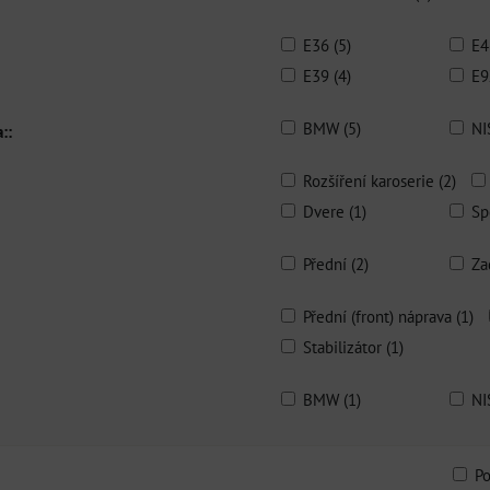
E36 (5)
E4
E39 (4)
E9
BMW (5)
NI
::
Rozšíření karoserie (2)
Dvere (1)
Spo
Přední (2)
Za
Přední (front) náprava (1)
Stabilizátor (1)
BMW (1)
NI
P