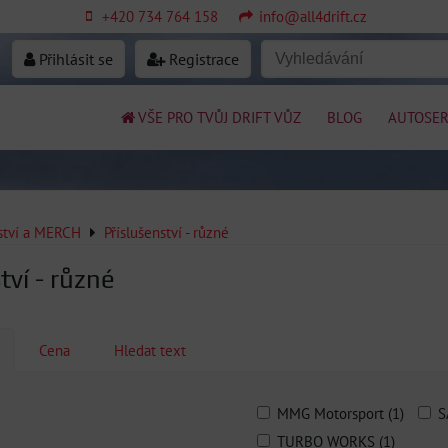
+420 734 764 158
info@all4drift.cz
Přihlásit se
Registrace
VŠE PRO TVŮJ DRIFT VŮZ
BLOG
AUTOSER
nství a MERCH
Příslušenství - různé
tví - různé
Cena
Hledat text
MMG Motorsport (1)
S
TURBO WORKS (1)