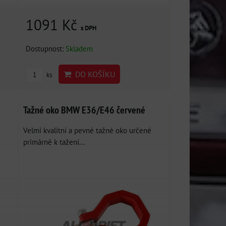
1091 Kč
s DPH
Dostupnost:
Skladem
DO KOŠÍKU
ks
Tažné oko BMW E36/E46 červené
é
Velmi kvalitní a pevné tažné oko určené
primárně k tažení...