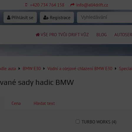
+420 734 764 158
info@all4drift.cz
Přihlásit se
Registrace
VŠE PRO TVŮJ DRIFT VŮZ
BLOG
AUTOSER
odle auta
BMW E30
Vodní a olejové chlazení BMW E30
Specia
ované sady hadic BMW
Cena
Hledat text
TURBO WORKS (4)