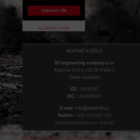
ZOBRAZIT VŠE
ALL4DRIFT.SHOP
KONTAKT A SÍDLO
SH engineering company s.r.o.
Kaprova 42/14, 110 00 Praha 1
Česká republika
IČO:
14099187
DIČ:
CZ14099187
E-mail:
info@all4drift.cz
Telefon:
+420 722 631 163
(Zákaznická podpora v češtině)
Předvolby soukromí
Zásady ochrany soukromí