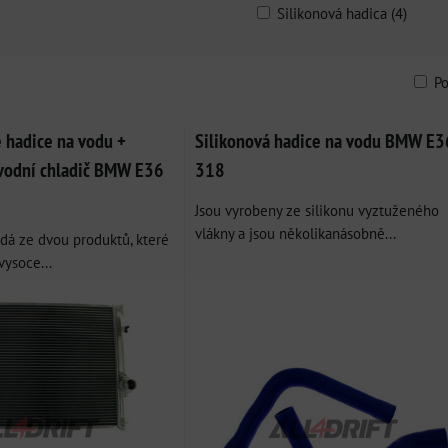
Silikonová hadica (4)
P
am
bulka
 hadice na vodu +
Silikonová hadice na vodu BMW E3
 vodní chladič BMW E36
318
Jsou vyrobeny ze silikonu vyztuženého
vlákny a jsou několikanásobně...
ádá ze dvou produktů, které
vysoce...