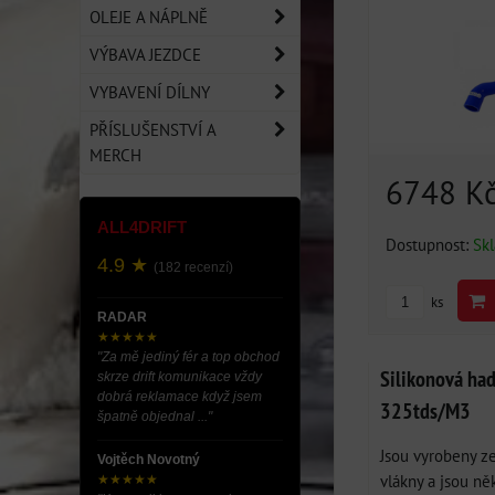
OLEJE A NÁPLNĚ
VÝBAVA JEZDCE
VYBAVENÍ DÍLNY
PŘÍSLUŠENSTVÍ A
MERCH
6748 K
ALL4DRIFT
Dostupnost:
Sk
4.9 ★
(182 recenzí)
ks
RADAR
★★★★★
"Za mě jediný fér a top obchod
Silikonová ha
skrze drift komunikace vždy
dobrá reklamace když jsem
325tds/M3
špatně objednal ..."
Jsou vyrobeny z
Vojtěch Novotný
vlákny a jsou ně
★★★★★