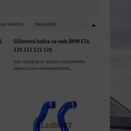
ouze skladem
Nejnovější
6
Silikonová hadice na vodu BMW E36
320 323 325 328
Jsou vyrobeny ze silikonu vyztuženého
vlákny a jsou několikanásobně...