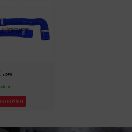
č
s DPH
ladem
DO KOŠÍKU