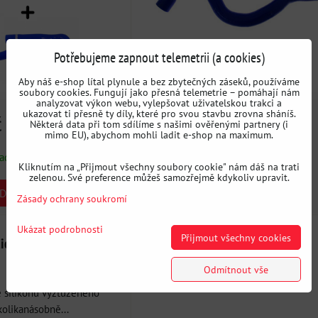
Potřebujeme zapnout telemetrii (a cookies)
Aby náš e-shop lítal plynule a bez zbytečných záseků, používáme
soubory cookies. Fungují jako přesná telemetrie – pomáhají nám
analyzovat výkon webu, vylepšovat uživatelskou trakci a
ukazovat ti přesně ty díly, které pro svou stavbu zrovna sháníš.
č
1698 Kč
Některá data při tom sdílíme s našimi ověřenými partnery (i
s DPH
s DPH
mimo EU), abychom mohli ladit e-shop na maximum.
ladem
Dostupnost:
Vyprodáno
Kliknutím na „Přijmout všechny soubory cookie" nám dáš na trati
zelenou. Své preference můžeš samozřejmě kdykoliv upravit.
DO KOŠÍKU
Zásady ochrany soukromí
Ukázat podrobnosti
Přijmout všechny cookies
dice na vodu BMW E36
Odmítnout vše
e silikonu vyztuženého
kolikanásobně...