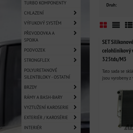
TURBO KOMPONENTY
Druh:
CHLAZENÍ
VÝFUKOVÝ SYSTÉM
PŘEVODOVKA A
Mřížka
Sezn
Ta
SPOJKA
SET Silikonové
celohlinikový
PODVOZEK
325tds/M3
STRONGFLEX
POLYURETANOVÉ
Tato sada se skl
SILENTBLOKY - OSTATNÍ
jsou vyrobeny z 
BRZDY
RÁMY A BASH-BARY
VYZTUŽENÍ KAROSERIE
EXTERIÉR / KAROSÉRIE
INTERIÉR