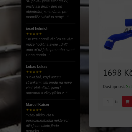
"Kupovali jsme stronglexy,
přišly asi druhý den od
objednání, s mazáním pro
montáž? Určitě to nebyl ..."
josef helmich
★★★★★
"Je zde hodně věcí co se vám
může hodit na svoje ,,drift”
auto ať už jako pro nebo street.
Doba dodán..."
Lukas Lukas
1698 K
★★★★★
"Pokaždé, když listuju
stránkami, tak prijdu na nové
Dostupnost:
Sk
věci. Několikrát jsem i
objednal a vždy přišlo v..."
ks
Marcel Kaiser
★★★★★
"Vždy přišlo vše v
pořádku,nabídka některých
dílů,jsem nikde jinde
nenašel..."