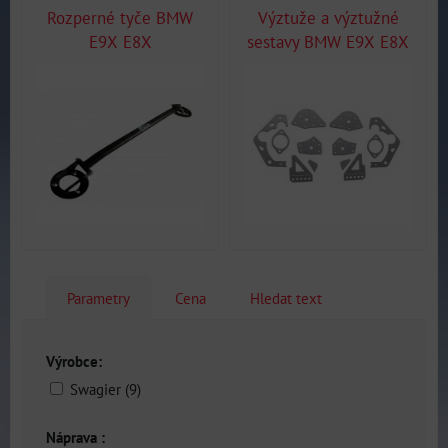
Rozperné tyče BMW
Výztuže a výztužné
E9X E8X
sestavy BMW E9X E8X
Parametry
Cena
Hledat text
Výrobce:
Swagier (9)
Náprava :