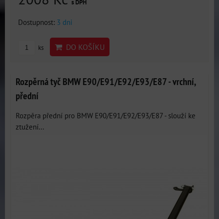
s DPH
Dostupnost:
3 dni
DO KOŠÍKU
ks
Rozpěrná tyč BMW E90/E91/E92/E93/E87 - vrchní,
přední
Rozpěra přední pro BMW E90/E91/E92/E93/E87 - slouží ke
ztužení...