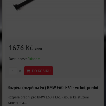
1676 Kč
s DPH
Dostupnost:
Skladem
DO KOŠÍKU
ks
Rozpěra (rozpěrná tyč) BMW E60_E61 - vrchní, přední
Rozpěra přední pro BMW E60 a E61 - slouží ke ztužení
karoserie a...