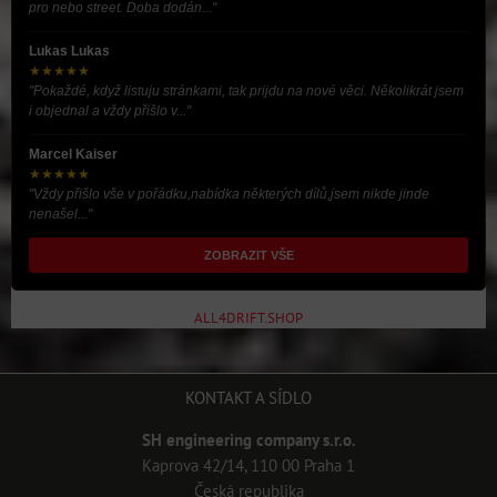
pro nebo street. Doba dodán..."
Lukas Lukas
★★★★★
"Pokaždé, když listuju stránkami, tak prijdu na nové věci. Několikrát jsem
i objednal a vždy přišlo v..."
Marcel Kaiser
★★★★★
"Vždy přišlo vše v pořádku,nabídka některých dílů,jsem nikde jinde
nenašel..."
ZOBRAZIT VŠE
ALL4DRIFT.SHOP
KONTAKT A SÍDLO
SH engineering company s.r.o.
Kaprova 42/14, 110 00 Praha 1
Česká republika