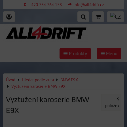
+420 734 764 158
info@all4drift.cz
Produkty
Menu
Úvod
Hledat podle auta
BMW E9X
Vyztužení karoserie BMW E9X
Vyztužení karoserie BMW
9
položek
E9X