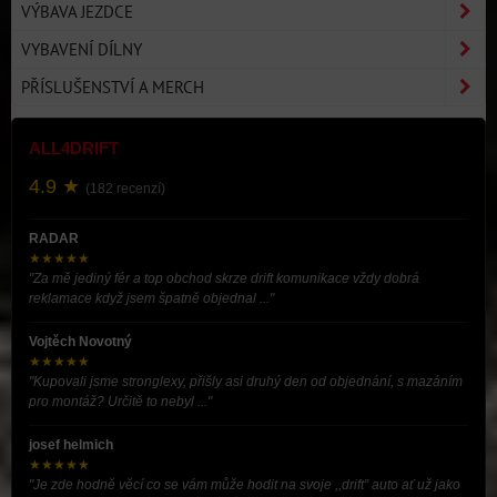
VÝBAVA JEZDCE
VYBAVENÍ DÍLNY
PŘÍSLUŠENSTVÍ A MERCH
ALL4DRIFT
4.9 ★
(182 recenzí)
RADAR
★★★★★
"Za mě jediný fér a top obchod skrze drift komunikace vždy dobrá
reklamace když jsem špatně objednal ..."
Vojtěch Novotný
★★★★★
"Kupovali jsme stronglexy, přišly asi druhý den od objednání, s mazáním
pro montáž? Určitě to nebyl ..."
josef helmich
★★★★★
"Je zde hodně věcí co se vám může hodit na svoje ,,drift” auto ať už jako