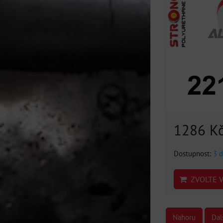
1286 K
Dostupnost:
3 d
ZVOLTE V
Nahoru
Dal