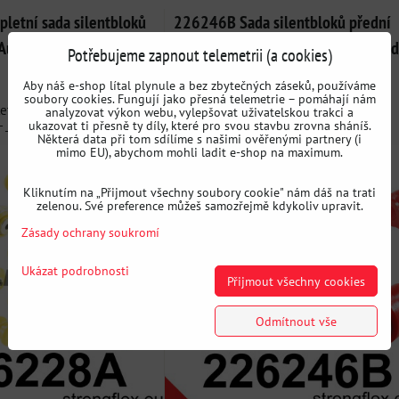
etní sada silentbloků
226246B Sada silentbloků přední
Audi / Seat / Škoda / VW
nápravy a zadní vlečné nápravy Aud
Potřebujeme zapnout telemetrii (a cookies)
Seat / Škoda / VW / Cupra
Aby náš e-shop lítal plynule a bez zbytečných záseků, používáme
soubory cookies. Fungují jako přesná telemetrie – pomáhají nám
tní sada silentbloků
226246B: Sada silentbloků předního
analyzovat výkon webu, vylepšovat uživatelskou trakci a
ukazovat ti přesně ty díly, které pro svou stavbu zrovna sháníš.
- Kompletní sada...
zavěšení a zadní nápravy -...
Některá data při tom sdílíme s našimi ověřenými partnery (i
mimo EU), abychom mohli ladit e-shop na maximum.
Kliknutím na „Přijmout všechny soubory cookie" nám dáš na trati
zelenou. Své preference můžeš samozřejmě kdykoliv upravit.
Zásady ochrany soukromí
Ukázat podrobnosti
Přijmout všechny cookies
Odmítnout vše