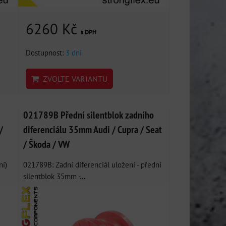
6260 Kč
s DPH
Dostupnost:
3 dni
ZVOLTE VARIANTU
021789B Přední silentblok zadního
/
diferenciálu 35mm Audi / Cupra / Seat
/ Škoda / VW
ní)
021789B: Zadní diferenciál uložení - přední
silentblok 35mm -...