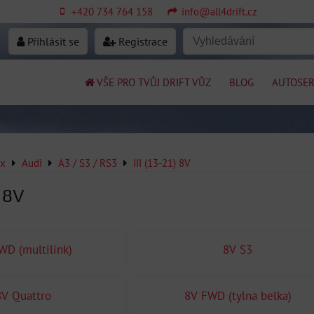
+420 734 764 158
info@all4drift.cz
Přihlásit se
Registrace
VŠE PRO TVŮJ DRIFT VŮZ
BLOG
AUTOSER
ex
Audi
A3 / S3 / RS3
III (13-21) 8V
) 8V
WD (multilink)
8V S3
8V Quattro
8V FWD (tylna belka)