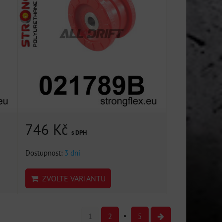
746 Kč
s DPH
Dostupnost:
3 dni
ZVOLTE VARIANTU
1
2
5