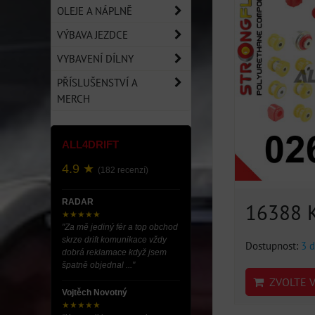
OLEJE A NÁPLNĚ
VÝBAVA JEZDCE
VYBAVENÍ DÍLNY
PŘÍSLUŠENSTVÍ A
MERCH
ALL4DRIFT
4.9 ★
(182 recenzí)
RADAR
16388 
★★★★★
"Za mě jediný fér a top obchod
skrze drift komunikace vždy
Dostupnost:
3 d
dobrá reklamace když jsem
špatně objednal ..."
ZVOLTE V
Vojtěch Novotný
★★★★★