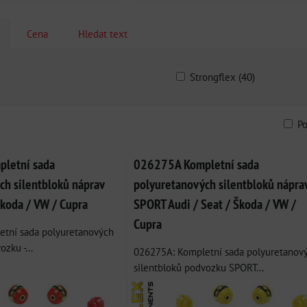
Cena
Hledat text
Strongflex (40)
P
am
bulka
letní sada
026275A Kompletní sada
ch silentbloků náprav
polyuretanových silentbloků nápra
Škoda / VW / Cupra
SPORT Audi / Seat / Škoda / VW /
Cupra
tní sada polyuretanových
zku -...
026275A: Kompletní sada polyuretanov
silentbloků podvozku SPORT...