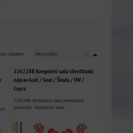
ouze skladem
Nejnovější
226228B Kompletní sada silentbloků
v
náprav Audi / Seat / Škoda / VW /
Cupra
226228B: Kompletní sada silentbloků
podvozku - Kompletní sada...
ých