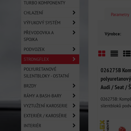
TURBO KOMPONENTY
CHLAZENÍ
Parametry
VÝFUKOVÝ SYSTÉM
PŘEVODOVKA A
Výrobce:
SPOJKA
PODVOZEK
STRONGFLEX
Mřížka
Sezn
Ta
POLYURETANOVÉ
026275B Komp
SILENTBLOKY - OSTATNÍ
polyuretanový
BRZDY
Audi / Seat / 
RÁMY A BASH-BARY
026275B: Komple
VYZTUŽENÍ KAROSERIE
silentbloků podvo
EXTERIÉR / KAROSÉRIE
INTERIÉR