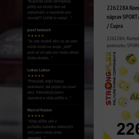
"Kupovali jsme stronglexy,
226228A Kompl
přišly asi druhý den od
objednání, s mazáním pro
náprav SPORT 
montáž? Určitě to nebyl ..."
/ Cupra
josef helmich
★★★★★
226228A: Komple
"Je zde hodně věcí co se vám
podvozku SPORT 
může hodit na svoje ,,drift”
auto ať už jako pro nebo street.
Doba dodán..."
Lukas Lukas
★★★★★
"Pokaždé, když listuju
stránkami, tak prijdu na nové
věci. Několikrát jsem i
objednal a vždy přišlo v..."
Marcel Kaiser
★★★★★
"Vždy přišlo vše v
pořádku,nabídka některých
dílů,jsem nikde jinde
nenašel..."