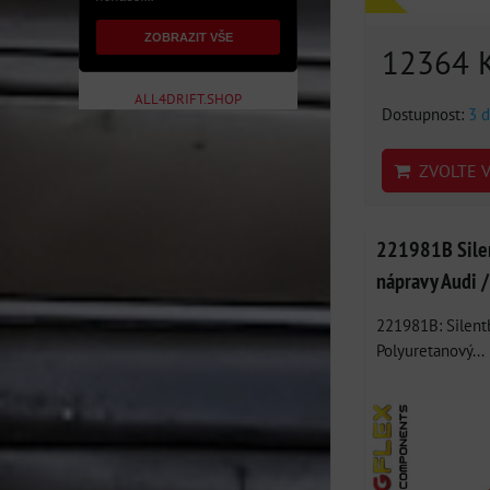
ZOBRAZIT VŠE
12364 
ALL4DRIFT.SHOP
Dostupnost:
3 d
ZVOLTE V
221981B Silen
nápravy Audi /
221981B: Silentb
Polyuretanový...