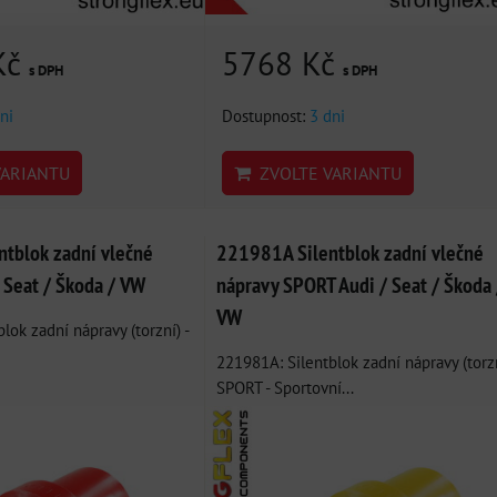
Kč
5768 Kč
s DPH
s DPH
ni
Dostupnost:
3 dni
ARIANTU
ZVOLTE VARIANTU
tblok zadní vlečné
221981A Silentblok zadní vlečné
 Seat / Škoda / VW
nápravy SPORT Audi / Seat / Škoda 
VW
lok zadní nápravy (torzní) -
221981A: Silentblok zadní nápravy (torz
SPORT - Sportovní...