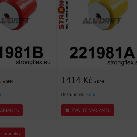
č
1414 Kč
s DPH
s DPH
ni
Dostupnost:
3 dni
ARIANTU
ZVOLTE VARIANTU
ší produkty