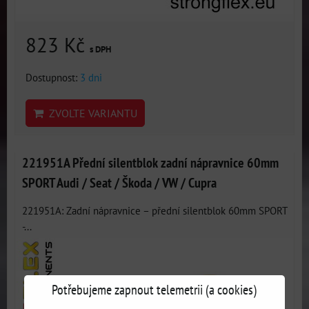
823 Kč
s DPH
Dostupnost:
3 dni
ZVOLTE VARIANTU
221951A Přední silentblok zadní nápravnice 60mm
SPORT Audi / Seat / Škoda / VW / Cupra
221951A: Zadní nápravnice – přední silentblok 60mm SPORT
-...
Potřebujeme zapnout telemetrii (a cookies)