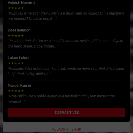
Vojtěch Novotný
★★★★★
"Kupovali jsme stronglexy, přišly asi druhý den od objednání, s mazáním
pro montáž? Určitě to nebyl ..."
josef helmich
★★★★★
"Je zde hodně věcí co se vám může hodit na svoje ,,drift” auto ať už jako
pro nebo street. Doba dodán..."
Lukas Lukas
★★★★★
"Pokaždé, když listuju stránkami, tak prijdu na nové věci. Několikrát jsem
i objednal a vždy přišlo v..."
Marcel Kaiser
★★★★★
"Vždy přišlo vše v pořádku,nabídka některých dílů,jsem nikde jinde
nenašel..."
ZOBRAZIT VŠE
ALL4DRIFT.SHOP