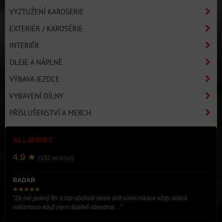
VYZTUŽENÍ KAROSERIE
EXTERIÉR / KAROSÉRIE
INTERIÉR
OLEJE A NÁPLNĚ
VÝBAVA JEZDCE
VYBAVENÍ DÍLNY
PŘÍSLUŠENSTVÍ A MERCH
ALL4DRIFT
4.9 ★
(182 recenzí)
RADAR
★★★★★
"Za mě jediný fér a top obchod skrze drift komunikace vždy dobrá
reklamace když jsem špatně objednal ..."