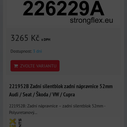
3265 Kč
s DPH
Dostupnost:
3 dni
ZVOLTE VARIANTU
221952B Zadní silentblok zadní nápravnice 52mm
Audi / Seat / Škoda / VW / Cupra
221952B: Zadní nápravnice – zadní silentblok 52mm -
Polyuretanový...