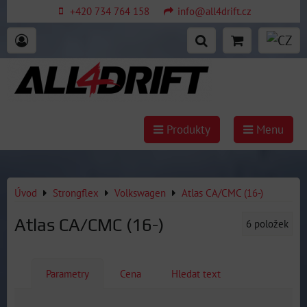
+420 734 764 158
info@all4drift.cz
Produkty
Menu
Úvod
Strongflex
Volkswagen
Atlas CA/CMC (16-)
Atlas CA/CMC (16-)
6
položek
Parametry
Cena
Hledat text