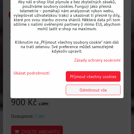
Aby náš e-shop lítal plynule a bez zbytečných záseků,
používáme soubory cookies. Fungují jako přesná
telemetrie – pomáhají nám analyzovat výkon webu,
vylepšovat uživatelskou trakci a ukazovat ti přesně ty díly,
které pro svou stavbu zrovna sháníš. Některá data při tom
sdílíme s našimi ověřenými partnery (i mimo EU), abychom
mohli ladit e-shop na maximum.
Kliknutím na „Přijmout všechny soubory cookie" nám dáš
na trati zelenou. Své preference můžeš samozřejmě
kdykoliv upravit.
Zásady ochrany soukromí
Ukázat podrobnosti
Přijmout všechny cookies
Odmítnout vše
900 Kč
s DPH
Dostupnost:
3 dni
ZVOLTE VARIANTU