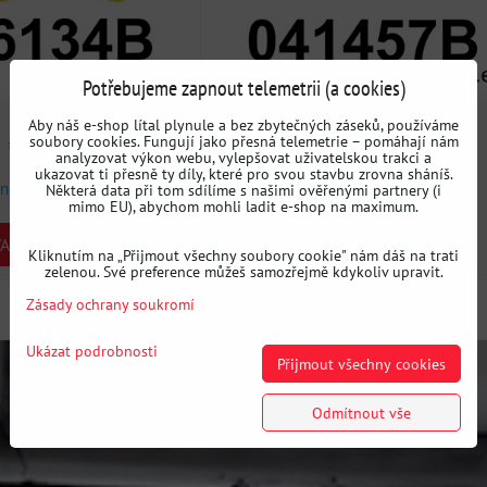
Potřebujeme zapnout telemetrii (a cookies)
Aby náš e-shop lítal plynule a bez zbytečných záseků, používáme
č
617 Kč
soubory cookies. Fungují jako přesná telemetrie – pomáhají nám
s DPH
s DPH
analyzovat výkon webu, vylepšovat uživatelskou trakci a
ukazovat ti přesně ty díly, které pro svou stavbu zrovna sháníš.
ni
Dostupnost:
3 dni
Některá data při tom sdílíme s našimi ověřenými partnery (i
mimo EU), abychom mohli ladit e-shop na maximum.
ARIANTU
ZVOLTE VARIANTU
Kliknutím na „Přijmout všechny soubory cookie" nám dáš na trati
zelenou. Své preference můžeš samozřejmě kdykoliv upravit.
Zásady ochrany soukromí
Ukázat podrobnosti
Přijmout všechny cookies
Odmítnout vše