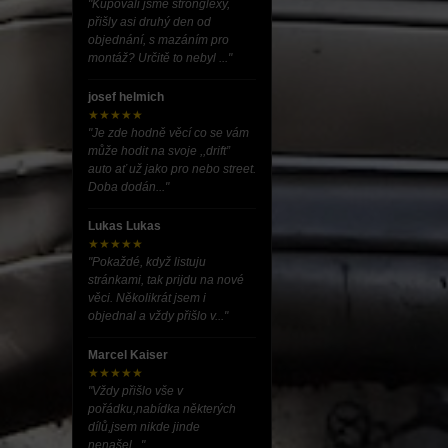
"Kupovali jsme stronglexy,
přišly asi druhý den od
objednání, s mazáním pro
montáž? Určitě to nebyl ..."
josef helmich
★★★★★
"Je zde hodně věcí co se vám
může hodit na svoje ,,drift”
auto ať už jako pro nebo street.
Doba dodán..."
Lukas Lukas
★★★★★
"Pokaždé, když listuju
stránkami, tak prijdu na nové
věci. Několikrát jsem i
objednal a vždy přišlo v..."
Marcel Kaiser
★★★★★
"Vždy přišlo vše v
pořádku,nabídka některých
dílů,jsem nikde jinde
nenašel..."