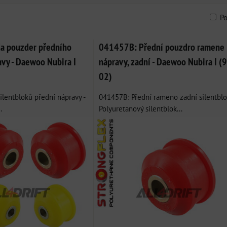
P
am
bulka
a pouzder předního
041457B: Přední pouzdro ramene
avy - Daewoo Nubira I
nápravy, zadní - Daewoo Nubira I (
02)
lentbloků přední nápravy -
041457B: Přední rameno zadní silentblo
.
Polyuretanový silentblok...