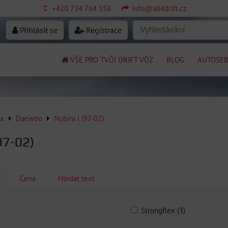
+420 734 764 158
info@all4drift.cz
Přihlásit se
Registrace
VŠE PRO TVŮJ DRIFT VŮZ
BLOG
AUTOSER
ex
Daewoo
Nubira I (97-02)
97-02)
Cena
Hledat text
Strongflex (3)