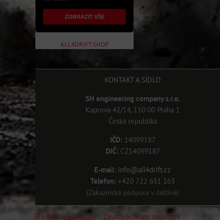
ZOBRAZIT VŠE
ALL4DRIFT.SHOP
KONTAKT A SÍDLO
SH engineering company s.r.o.
Kaprova 42/14, 110 00 Praha 1
Česká republika
IČO:
14099187
DIČ:
CZ14099187
E-mail:
info@all4drift.cz
Telefon:
+420 722 631 163
(Zákaznická podpora v češtině)
Předvolby soukromí
Zásady ochrany soukromí