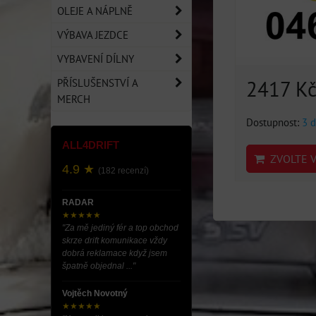
OLEJE A NÁPLNĚ
VÝBAVA JEZDCE
VYBAVENÍ DÍLNY
2417 K
PŘÍSLUŠENSTVÍ A
MERCH
Dostupnost:
3 d
ALL4DRIFT
ZVOLTE V
4.9 ★
(182 recenzí)
RADAR
★★★★★
"Za mě jediný fér a top obchod
skrze drift komunikace vždy
dobrá reklamace když jsem
špatně objednal ..."
Vojtěch Novotný
★★★★★