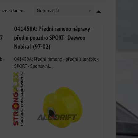
ouze skladem
Nejnovější
041458A: Přední rameno nápravy -
97-
přední pouzdro SPORT - Daewoo
Nubira I (97-02)
k -
041458A: Přední rameno - přední silentblok
SPORT - Sportovní...