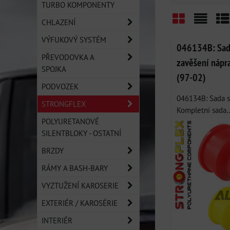
TURBO KOMPONENTY
CHLAZENÍ
Mřížka
Sezn
Ta
VÝFUKOVÝ SYSTÉM
046134B: Sad
PŘEVODOVKA A
zavěšení nápr
SPOJKA
(97-02)
PODVOZEK
046134B: Sada si
STRONGFLEX
Kompletní sada..
POLYURETANOVÉ
SILENTBLOKY - OSTATNÍ
BRZDY
RÁMY A BASH-BARY
VYZTUŽENÍ KAROSERIE
EXTERIÉR / KAROSÉRIE
INTERIÉR