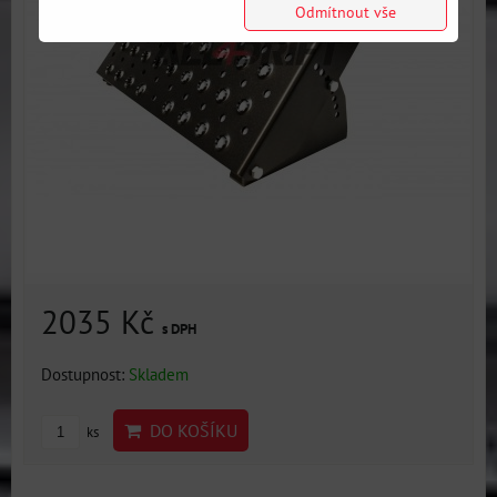
Odmítnout vše
2035 Kč
s DPH
Dostupnost:
Skladem
DO KOŠÍKU
ks