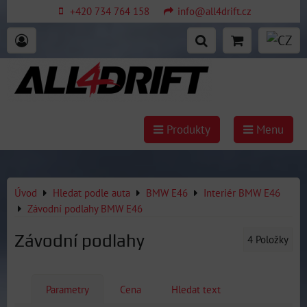
+420 734 764 158
info@all4drift.cz
Produkty
Menu
Úvod
Hledat podle auta
BMW E46
Interiér BMW E46
Závodní podlahy BMW E46
Závodní podlahy
4
Položky
Parametry
Cena
Hledat text