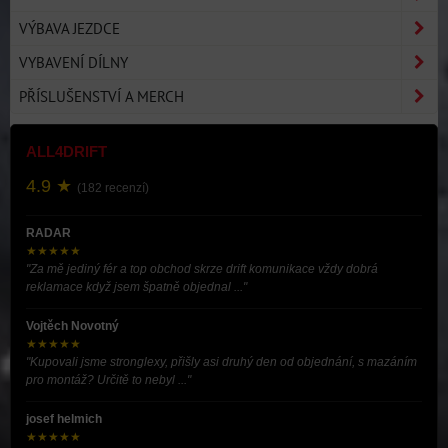
VÝBAVA JEZDCE
VYBAVENÍ DÍLNY
PŘÍSLUŠENSTVÍ A MERCH
ALL4DRIFT
4.9 ★
(182 recenzí)
RADAR
★★★★★
"Za mě jediný fér a top obchod skrze drift komunikace vždy dobrá
reklamace když jsem špatně objednal ..."
Vojtěch Novotný
★★★★★
"Kupovali jsme stronglexy, přišly asi druhý den od objednání, s mazáním
pro montáž? Určitě to nebyl ..."
josef helmich
★★★★★