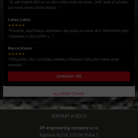
"Je zde hodně věcí co se vám může hodit na svoje ,,drift” auto ať už jako
pro nebo street. Doba dodán..."
Lukas Lukas
★★★★★
"Pokaždé, když listuju stránkami, tak prijdu na nové věci. Několikrát jsem
i objednal a vždy přišlo v..."
Marcel Kaiser
★★★★★
"Vždy přišlo vše v pořádku,nabídka některých dílů,jsem nikde jinde
nenašel..."
ZOBRAZIT VŠE
ALL4DRIFT.SHOP
KONTAKT A SÍDLO
SH engineering company s.r.o.
Kaprova 42/14, 110 00 Praha 1