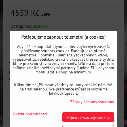
4539 Kč
s DPH
Dostupnost:
Skladem
Potřebujeme zapnout telemetrii (a cookies)
DO KOŠÍKU
ks
Aby náš e-shop lítal plynule a bez zbytečných záseků,
používáme soubory cookies. Fungují jako přesná
telemetrie – pomáhají nám analyzovat výkon webu,
vylepšovat uživatelskou trakci a ukazovat ti přesně ty díly,
Závodní podlaha spolujezdec - polohovatelná
které pro svou stavbu zrovna sháníš. Některá data při tom
sdílíme s našimi ověřenými partnery (i mimo EU), abychom
Plechová podlaha pro spolujezdce, která umožňuje lepší
mohli ladit e-shop na maximum.
uložení...
Kliknutím na „Přijmout všechny soubory cookie" nám dáš
na trati zelenou. Své preference můžeš samozřejmě
kdykoliv upravit.
Zásady ochrany soukromí
Ukázat podrobnosti
Přijmout všechny cookies