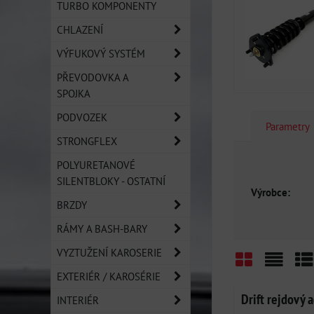
TURBO KOMPONENTY
CHLAZENÍ
VÝFUKOVÝ SYSTÉM
PŘEVODOVKA A
SPOJKA
PODVOZEK
Parametry
STRONGFLEX
POLYURETANOVÉ
SILENTBLOKY - OSTATNÍ
Výrobce:
BRZDY
RÁMY A BASH-BARY
VYZTUŽENÍ KAROSERIE
EXTERIÉR / KAROSÉRIE
Mřížka
Sezn
Ta
Drift rejdový
INTERIÉR