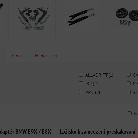
Cena
Hledat text
ALL4DRIFT (1)
CN
IRP (1)
MR
PMC (2)
S4
P
am
bulka
 adaptér BMW E9X / E8X
Ložisko k zamedzení preskakovaní