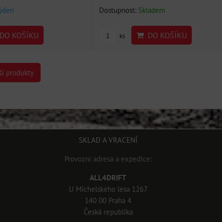
týden
Dostupnost:
Skladem
DO KOŠÍKU
DO KOŠÍKU
ks
ší produkty
SKLAD A VRACENÍ
Provozní adresa a expedice:
ALL4DRIFT
U Michelského lesa 1267
140 00 Praha 4
Česká republika