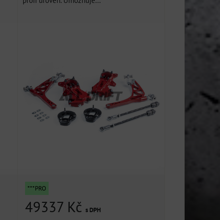
profi úroveň. Umožnuje...
***PRO
49337 Kč
s DPH