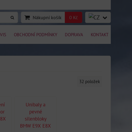
Nákupní košík
0 Kč
VIS
OBCHODNÍ PODMÍNKY
DOPRAVA
KONTAKT
32
položek
ení
Unibaly a
tor
pevné
E8X
silenbloky
BMW E9X E8X