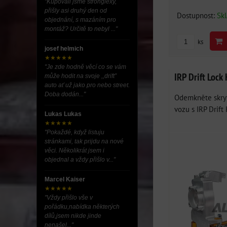
"Kupovali jsme stronglexy,
přišly asi druhý den od
Dostupnost:
Sk
objednání, s mazáním pro
montáž? Určitě to nebyl ..."
ks
josef helmich
★★★★★
"Je zde hodně věcí co se vám
IRP Drift Loc
může hodit na svoje ,,drift”
auto ať už jako pro nebo street.
Doba dodán..."
Odemkněte skryt
vozu s IRP Drift K
Lukas Lukas
★★★★★
"Pokaždé, když listuju
stránkami, tak prijdu na nové
věci. Několikrát jsem i
objednal a vždy přišlo v..."
Marcel Kaiser
★★★★★
"Vždy přišlo vše v
pořádku,nabídka některých
dílů,jsem nikde jinde
nenašel..."