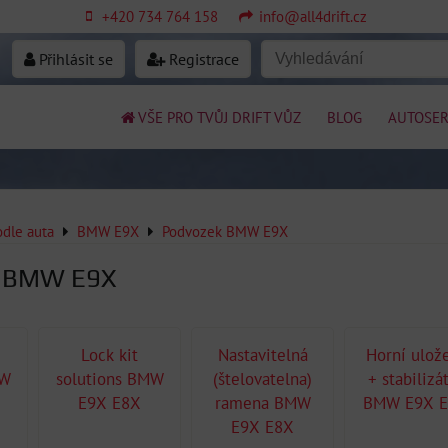
+420 734 764 158
info@all4drift.cz
Přihlásit se
Registrace
VŠE PRO TVŮJ DRIFT VŮZ
BLOG
AUTOSER
odle auta
BMW E9X
Podvozek BMW E9X
k BMW E9X
Lock kit
Nastavitelná
Horní ulož
MW
solutions BMW
(štelovatelna)
+ stabilizá
E9X E8X
ramena BMW
BMW E9X 
E9X E8X