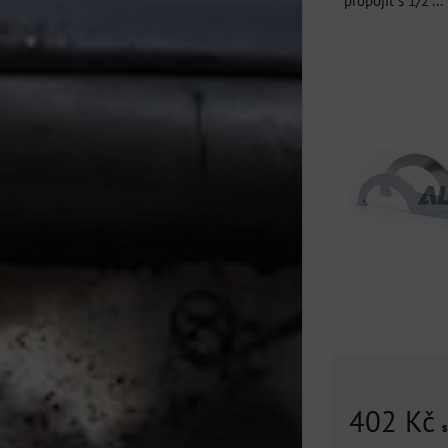
propojit s 1/2"...
402 Kč