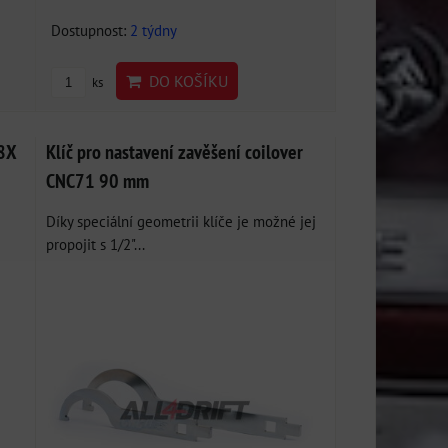
Dostupnost:
2 týdny
DO KOŠÍKU
ks
E8X
Klíč pro nastavení zavěšení coilover
CNC71 90 mm
Díky speciální geometrii klíče je možné jej
propojit s 1/2"...