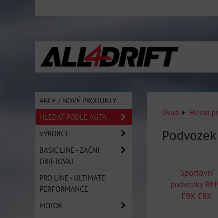
AKCE / NOVÉ PRODUKTY
Úvod
Hledat p
HLEDAT PODLE AUTA
Podvoze
VÝROBCI
BASIC LINE - ZAČNI
DRIFTOVAT
Sportovní
PRO LINE - ULTIMATE
podvozky B
PERFORMANCE
E9X E8X
MOTOR