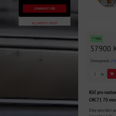
ZOBRAZIT VŠE
ALL4DRIFT.SHOP
***PRO
57900 
Dostupnost:
2 
ks
Klíč pro nasta
CNC71 70 mm
Díky speciální g