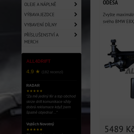
ODESA
OLEJE A NÁPLNĚ
VÝBAVA JEZDCE
Zvyšte maximáln
svého BMW E8X/E
VYBAVENÍ DÍLNY
PŘÍSLUŠENSTVÍ A
MERCH
ALL4DRIFT
4.9 ★
(182 recenzí)
RADAR
★★★★★
"Za mě jediný fér a top obchod
skrze drift komunikace vždy
dobrá reklamace když jsem
špatně objednal ..."
Vojtěch Novotný
5489 K
★★★★★