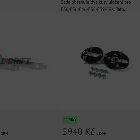
Sada obsahuje dva kusy uložení pro
E30/E36/E46/E38/E39/E9X. Tato...
***PRO
5940 Kč
s DPH
s DPH