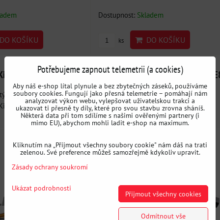
ladem
Dostupnost:
Skladem
DO KOŠÍKU
DO KOŠÍKU
ks
Potřebujeme zapnout telemetrii (a cookies)
k Kit BMW E8X/E9X
Drift rejdový adaptér BMW E9X / 
Aby náš e-shop lítal plynule a bez zbytečných záseků, používáme
soubory cookies. Fungují jako přesná telemetrie – pomáhají nám
ý driftový potenciál vašeho
Tento výrobek je jednoduché, lehké a
analyzovat výkon webu, vylepšovat uživatelskou trakci a
it! S...
příjemné řešení pro zvýšení...
ukazovat ti přesně ty díly, které pro svou stavbu zrovna sháníš.
Některá data při tom sdílíme s našimi ověřenými partnery (i
mimo EU), abychom mohli ladit e-shop na maximum.
Kliknutím na „Přijmout všechny soubory cookie" nám dáš na trati
zelenou. Své preference můžeš samozřejmě kdykoliv upravit.
Zásady ochrany soukromí
Ukázat podrobnosti
Přijmout všechny cookies
Odmítnout vše