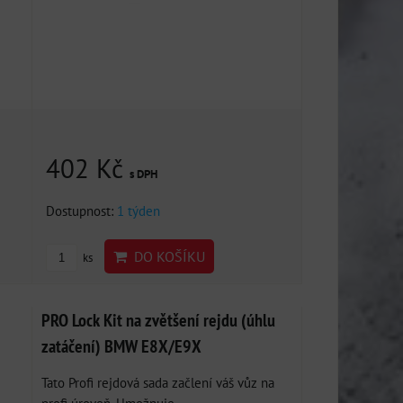
402 Kč
s DPH
Dostupnost:
1 týden
DO KOŠÍKU
ks
PRO Lock Kit na zvětšení rejdu (úhlu
zatáčení) BMW E8X/E9X
Tato Profi rejdová sada začlení váš vůz na