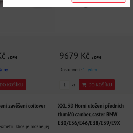
Kč
9679 Kč
s DPH
s DPH
týdny
Dostupnost:
1 týden
DO KOŠÍKU
DO KOŠÍKU
ks
vení zavěšení coilover
XXL 3D Horní uložení předních
tlumičů camber, caster BMW
E30/E36/E46/E38/E39/E9X
eometrii klíče je možné jej