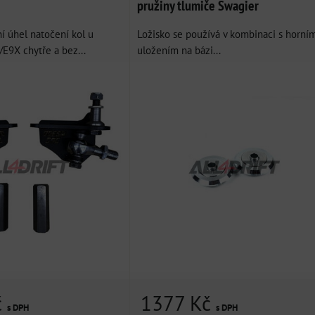
pružiny tlumiče Swagier
í úhel natočení kol u
Ložisko se používá v kombinaci s horní
9X chytře a bez...
uložením na bázi...
č
1377 Kč
s DPH
s DPH