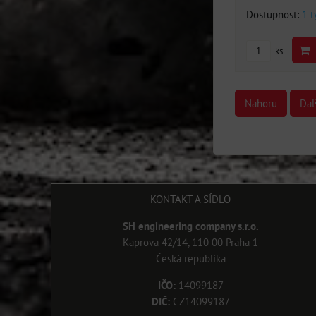
Dostupnost:
1 
ks
Nahoru
Dal
KONTAKT A SÍDLO
SH engineering company s.r.o.
Kaprova 42/14, 110 00 Praha 1
Česká republika
IČO:
14099187
DIČ:
CZ14099187