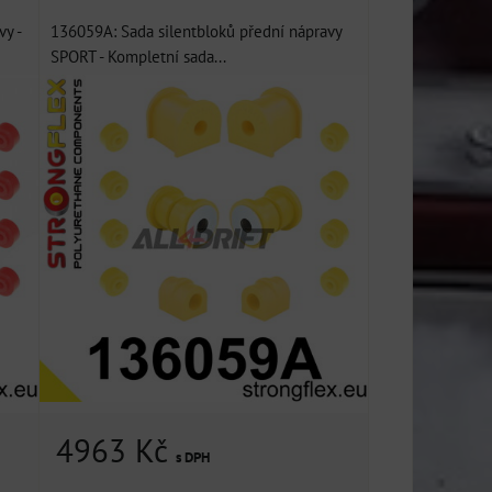
y -
136059A: Sada silentbloků přední nápravy
SPORT - Kompletní sada...
4963 Kč
s DPH