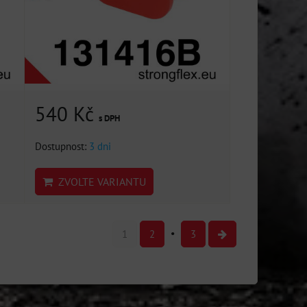
540 Kč
s DPH
Dostupnost:
3 dni
ZVOLTE VARIANTU
1
2
3