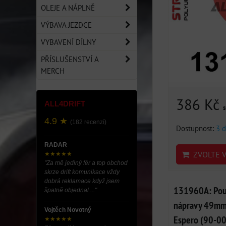
OLEJE A NÁPLNĚ
VÝBAVA JEZDCE
VYBAVENÍ DÍLNY
PŘÍSLUŠENSTVÍ A
MERCH
386 Kč
ALL4DRIFT
4.9 ★
(182 recenzí)
Dostupnost:
3 d
RADAR
ZVOLTE V
★★★★★
"Za mě jediný fér a top obchod
skrze drift komunikace vždy
dobrá reklamace když jsem
131960A: Pouz
špatně objednal ..."
nápravy 49mm
Vojtěch Novotný
Espero (90-00
★★★★★