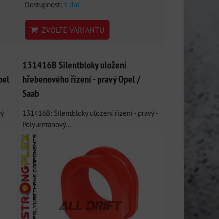
Dostupnost:
3 dni
ZVOLTE VARIANTU
131416B Silentbloky uložení
pel
hřebenového řízení - pravý Opel /
Saab
vý
131416B: Silentbloky uložení řízení - pravý -
Polyuretanový...