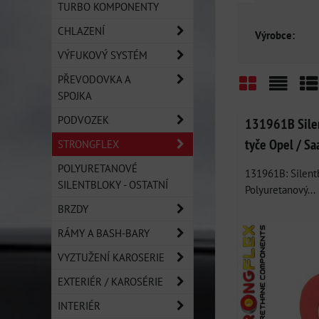
TURBO KOMPONENTY
CHLAZENÍ
Výrobce:
VÝFUKOVÝ SYSTÉM
PŘEVODOVKA A
SPOJKA
Mřížka
Sezn
Ta
PODVOZEK
131961B Silen
tyče Opel / Sa
STRONGFLEX
POLYURETANOVÉ
131961B: Silentb
SILENTBLOKY - OSTATNÍ
Polyuretanový...
BRZDY
RÁMY A BASH-BARY
VYZTUŽENÍ KAROSERIE
EXTERIÉR / KAROSÉRIE
INTERIÉR