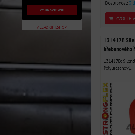
Dostupnost:
3 d
ZOBRAZIT VŠE
ZVOLTE V
ALL4DRIFT.SHOP
131417B Silen
hřebenového ří
131417B: Silentbl
Polyuretanový...