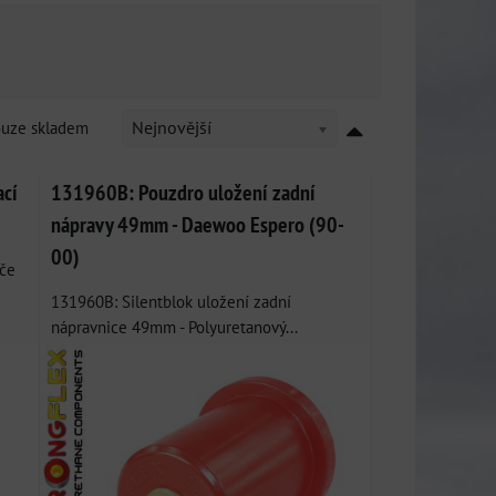
ouze skladem
Nejnovější
ací
131960B: Pouzdro uložení zadní
nápravy 49mm - Daewoo Espero (90-
00)
yče
131960B: Silentblok uložení zadní
nápravnice 49mm - Polyuretanový...