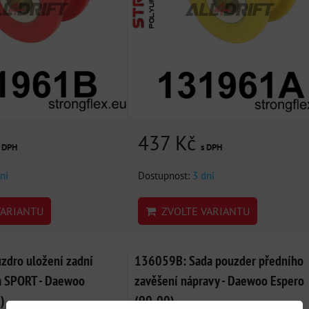
437 Kč
s DPH
s DPH
ni
Dostupnost:
3 dni
ARIANTU
ZVOLTE VARIANTU
dro uložení zadní
136059B: Sada pouzder předního
 SPORT - Daewoo
zavěšení nápravy - Daewoo Espero
)
(90-00)