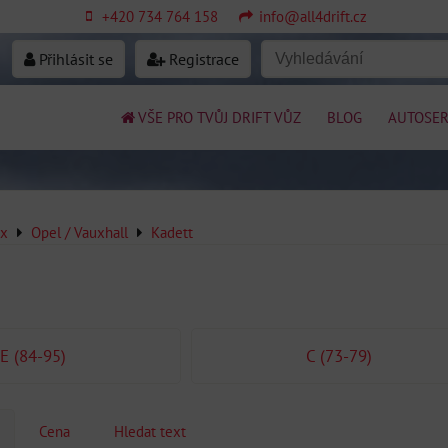
+420 734 764 158
info@all4drift.cz
Přihlásit se
Registrace
VŠE PRO TVŮJ DRIFT VŮZ
BLOG
AUTOSER
ex
Opel / Vauxhall
Kadett
E (84-95)
C (73-79)
Cena
Hledat text