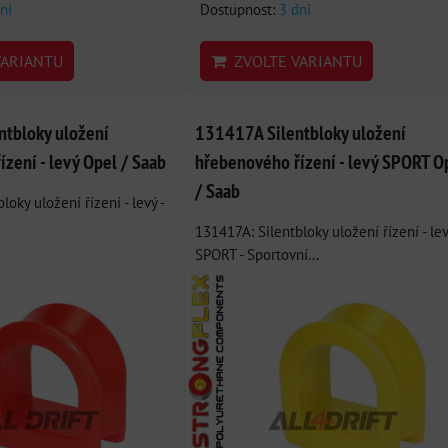
ni
Dostupnost:
3 dni
ARIANTU
ZVOLTE VARIANTU
tbloky uložení
131417A Silentbloky uložení
zení - levý Opel / Saab
hřebenového řízení - levý SPORT O
/ Saab
oky uložení řízení - levý -
131417A: Silentbloky uložení řízení - le
SPORT - Sportovní...