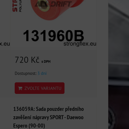
720 Kč
s DPH
Dostupnost:
3 dni
ZVOLTE VARIANTU
136059A: Sada pouzder předního
zavěšení nápravy SPORT - Daewoo
Espero (90-00)