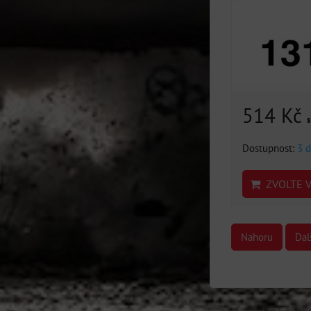
514 Kč
Dostupnost:
3 d
ZVOLTE V
Nahoru
Dal