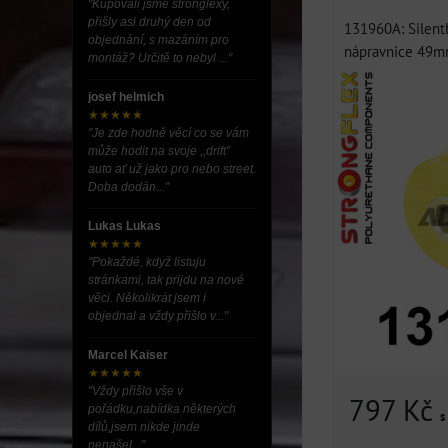
"Kupovali jsme stronglexy,
přišly asi druhý den od
131960A: Silent
objednání, s mazáním pro
nápravnice 49mm
montáž? Určitě to nebyl ..."
josef helmich
★★★★★
"Je zde hodně věcí co se vám
může hodit na svoje ,,drift”
auto ať už jako pro nebo street.
Doba dodán..."
Lukas Lukas
★★★★★
"Pokaždé, když listuju
stránkami, tak prijdu na nové
věci. Několikrát jsem i
objednal a vždy přišlo v..."
Marcel Kaiser
★★★★★
"Vždy přišlo vše v
797 Kč
pořádku,nabídka některých
s
dílů,jsem nikde jinde
nenašel..."