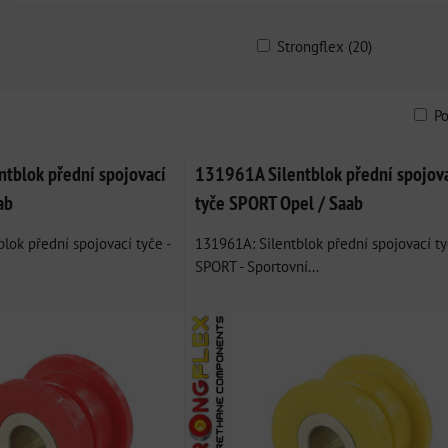
Strongflex (20)
P
am
bulka
tblok přední spojovací
131961A Silentblok přední spojov
ab
tyče SPORT Opel / Saab
lok přední spojovací tyče -
131961A: Silentblok přední spojovací t
SPORT - Sportovní...