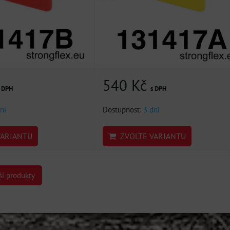
540 Kč
s DPH
s DPH
ni
Dostupnost:
3 dni
ARIANTU
ZVOLTE VARIANTU
ší produkty