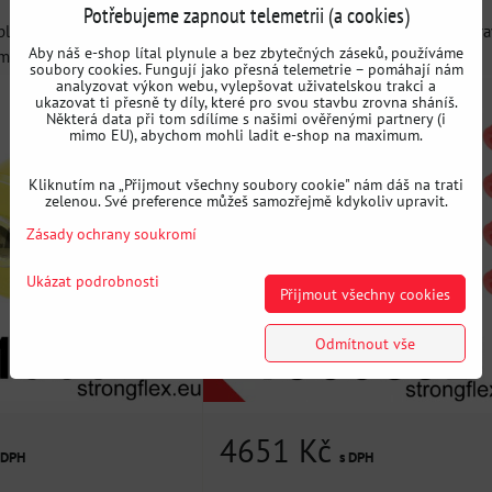
Potřebujeme zapnout telemetrii (a cookies)
blok uložení zadní
136059B: Sada silentbloků přední náprav
Aby náš e-shop lítal plynule a bez zbytečných záseků, používáme
 SPORT - Sportovní...
Kompletní sada...
soubory cookies. Fungují jako přesná telemetrie – pomáhají nám
analyzovat výkon webu, vylepšovat uživatelskou trakci a
ukazovat ti přesně ty díly, které pro svou stavbu zrovna sháníš.
Některá data při tom sdílíme s našimi ověřenými partnery (i
mimo EU), abychom mohli ladit e-shop na maximum.
Kliknutím na „Přijmout všechny soubory cookie" nám dáš na trati
zelenou. Své preference můžeš samozřejmě kdykoliv upravit.
Zásady ochrany soukromí
Ukázat podrobnosti
Přijmout všechny cookies
Odmítnout vše
4651 Kč
 DPH
s DPH