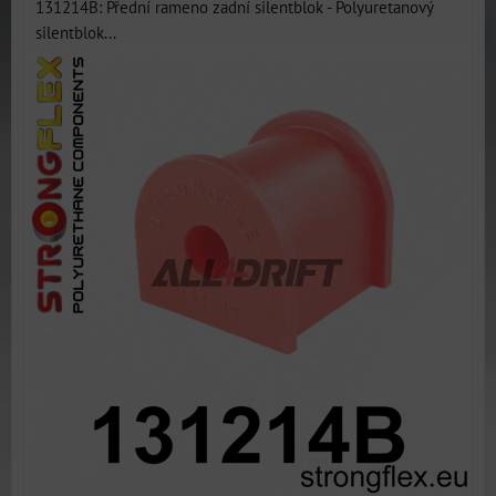
131214B: Přední rameno zadní silentblok - Polyuretanový
silentblok...