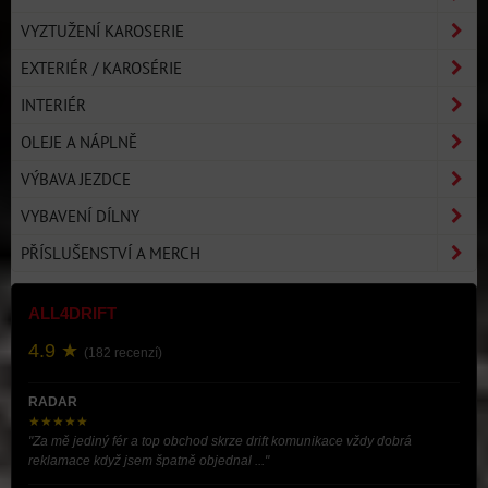
VYZTUŽENÍ KAROSERIE
EXTERIÉR / KAROSÉRIE
INTERIÉR
OLEJE A NÁPLNĚ
VÝBAVA JEZDCE
VYBAVENÍ DÍLNY
PŘÍSLUŠENSTVÍ A MERCH
ALL4DRIFT
4.9 ★
(182 recenzí)
RADAR
★★★★★
"Za mě jediný fér a top obchod skrze drift komunikace vždy dobrá
reklamace když jsem špatně objednal ..."