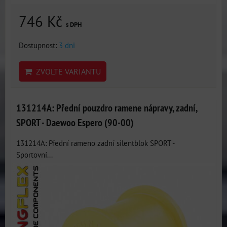
746 Kč
s DPH
Dostupnost:
3 dni
ZVOLTE VARIANTU
131214A: Přední pouzdro ramene nápravy, zadní,
SPORT - Daewoo Espero (90-00)
131214A: Přední rameno zadní silentblok SPORT -
Sportovní...