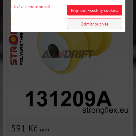
Ukázat podrobnosti
Přijmout všechny cookies
Odmítnout vše
591 Kč
s DPH