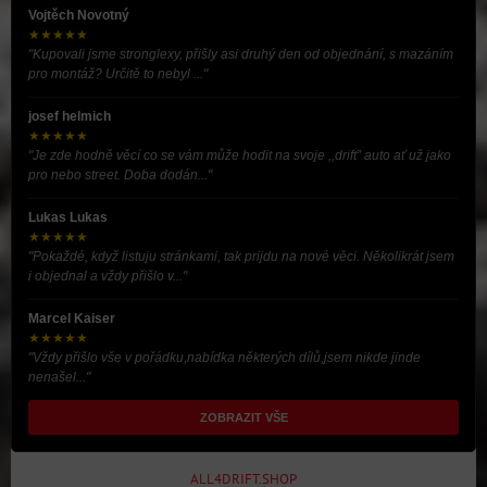
Vojtěch Novotný
★★★★★
"Kupovali jsme stronglexy, přišly asi druhý den od objednání, s mazáním
pro montáž? Určitě to nebyl ..."
josef helmich
★★★★★
"Je zde hodně věcí co se vám může hodit na svoje ,,drift” auto ať už jako
pro nebo street. Doba dodán..."
Lukas Lukas
★★★★★
"Pokaždé, když listuju stránkami, tak prijdu na nové věci. Několikrát jsem
i objednal a vždy přišlo v..."
Marcel Kaiser
★★★★★
"Vždy přišlo vše v pořádku,nabídka některých dílů,jsem nikde jinde
nenašel..."
ZOBRAZIT VŠE
ALL4DRIFT.SHOP