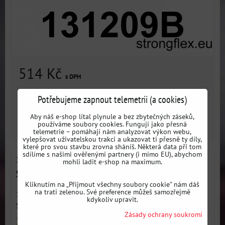
514 Kč
s DPH
Dostupnost:
3 dni
Potřebujeme zapnout telemetrii (a cookies)
Aby náš e-shop lítal plynule a bez zbytečných záseků,
ZVOLTE VARIANTU
používáme soubory cookies. Fungují jako přesná
telemetrie – pomáhají nám analyzovat výkon webu,
vylepšovat uživatelskou trakci a ukazovat ti přesně ty díly,
které pro svou stavbu zrovna sháníš. Některá data při tom
sdílíme s našimi ověřenými partnery (i mimo EU), abychom
131209A: Přední pouzdro ramene nápravy, přední,
mohli ladit e-shop na maximum.
SPORT - Daewoo Espero (90-00)
Kliknutím na „Přijmout všechny soubory cookie" nám dáš
na trati zelenou. Své preference můžeš samozřejmě
131209A: Přední rameno přední silentblok SPORT -
kdykoliv upravit.
Sportovní...
Zásady ochrany soukromí