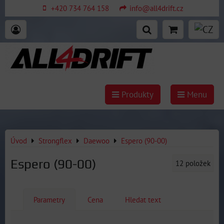
+420 734 764 158
info@all4drift.cz
Produkty
Menu
Úvod
Strongflex
Daewoo
Espero (90-00)
Espero (90-00)
12
položek
Parametry
Cena
Hledat text