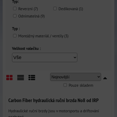
Typ:
Reverzni (7)
Dedikovaná (1)
Odnimatelná (9)
Typ :
Montážný materiál / ventily (3)
Velikost valečku :
Pouze skladem
Mřížka
Seznam
Tabulka
Carbon Fiber hydraulická ruční brzda No8 od IRP
Hydraulické ruční brzdy jsou v motorsportu a driftování
nezbytné –...