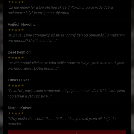
★★★★★
"Za mě jediný fér a top obchod skrze drift komunikace vždy dobrá
reklamace když jsem špatně objednal ..."
Vojtěch Novotný
★★★★★
"Kupovali jsme stronglexy, přišly asi druhý den od objednání, s mazáním
pro montáž? Určitě to nebyl ..."
josef helmich
★★★★★
"Je zde hodně věcí co se vám může hodit na svoje ,,drift” auto ať už jako
pro nebo street. Doba dodán..."
Lukas Lukas
★★★★★
"Pokaždé, když listuju stránkami, tak prijdu na nové věci. Několikrát jsem
i objednal a vždy přišlo v..."
Marcel Kaiser
★★★★★
"Vždy přišlo vše v pořádku,nabídka některých dílů,jsem nikde jinde
nenašel..."