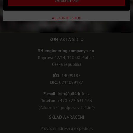
ZOBRAZIT VŠE
ALL4DRIFT.SHOP
KONTAKT A SÍDLO
SH engineering company s.r.o.
Kaprova 42/14, 110 00 Praha 1
Česká republika
IČO:
14099187
DIČ:
CZ14099187
E-mail:
info@all4drift.cz
Telefon:
+420 722 631 163
(Zákaznická podpora v češtině)
SKLAD A VRACENÍ
Provozní adresa a expedice: