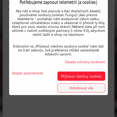
Potřebujeme zapnout telemetrii (a cookies)
Držák pro jednoduché uchycení a nastavení správné polohy
reverzní...
Aby náš e-shop lítal plynule a bez zbytečných záseků,
používáme soubory cookies. Fungují jako přesná
telemetrie – pomáhají nám analyzovat výkon webu,
vylepšovat uživatelskou trakci a ukazovat ti přesně ty díly,
které pro svou stavbu zrovna sháníš. Některá data při tom
sdílíme s našimi ověřenými partnery (i mimo EU), abychom
mohli ladit e-shop na maximum.
Kliknutím na „Přijmout všechny soubory cookie" nám dáš
na trati zelenou. Své preference můžeš samozřejmě
kdykoliv upravit.
Zásady ochrany soukromí
Ukázat podrobnosti
Přijmout všechny cookies
Odmítnout vše