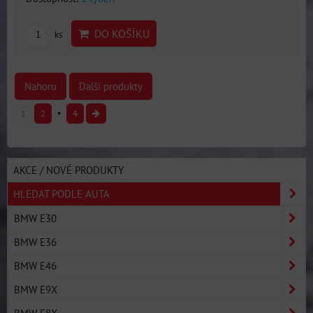
DO KOŠÍKU
ks
Nahoru
Další produkty
1
2
4
AKCE / NOVÉ PRODUKTY
HLEDAT PODLE AUTA
BMW E30
BMW E36
BMW E46
BMW E9X
BMW E8X