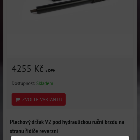
4255 Kč
s DPH
Dostupnost:
Skladem
ZVOLTE VARIANTU
Plechový držák V2 pod hydraulickou ruční brzdu na
stranu řidiče reverzní