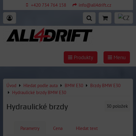
+420 734 764 158
info@all4drift.cz
Produkty
Menu
Úvod
Hledat podle auta
BMW E30
Brzdy BMW E30
Hydraulické brzdy BMW E30
Hydraulické brzdy
30
položek
Parametry
Cena
Hledat text