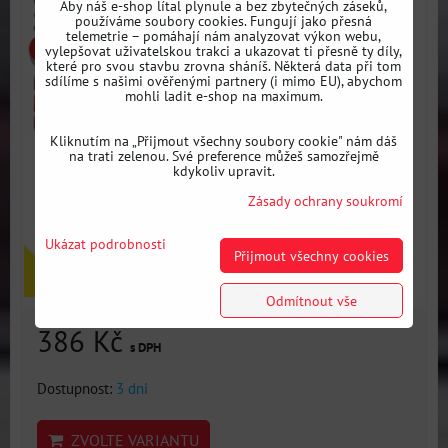
Aby náš e-shop lítal plynule a bez zbytečných záseků,
používáme soubory cookies. Fungují jako přesná
telemetrie – pomáhají nám analyzovat výkon webu,
vylepšovat uživatelskou trakci a ukazovat ti přesně ty díly,
které pro svou stavbu zrovna sháníš. Některá data při tom
sdílíme s našimi ověřenými partnery (i mimo EU), abychom
mohli ladit e-shop na maximum.
Kliknutím na „Přijmout všechny soubory cookie" nám dáš
na trati zelenou. Své preference můžeš samozřejmě
kdykoliv upravit.
Zásady ochrany soukromí
Ukázat podrobnosti
Přijmout všechny cookies
Odmítnout vše
386 Kč
s DPH
Dostupnost:
3 dni
ZVOLTE VARIANTU