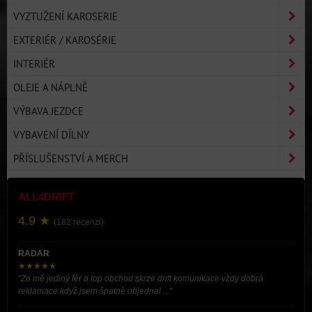
VYZTUŽENÍ KAROSERIE
EXTERIÉR / KAROSÉRIE
INTERIÉR
OLEJE A NÁPLNĚ
VÝBAVA JEZDCE
VYBAVENÍ DÍLNY
PŘÍSLUŠENSTVÍ A MERCH
ALL4DRIFT
4.9 ★
(182 recenzí)
RADAR
★★★★★
"Za mě jediný fér a top obchod skrze drift komunikace vždy dobrá
reklamace když jsem špatně objednal ..."