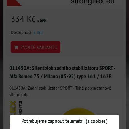
334 Kč
s DPH
Dostupnost:
3 dni
ZVOLTE VARIANTU
011450A: Silentblok zadního stabilizátoru SPORT -
Alfa Romeo 75 / Milano (85-92) type 161 / 162B
011450A: Zadní stabilizátor SPORT - Tuhé polyuretanové
silentblok...
Potřebujeme zapnout telemetrii (a cookies)