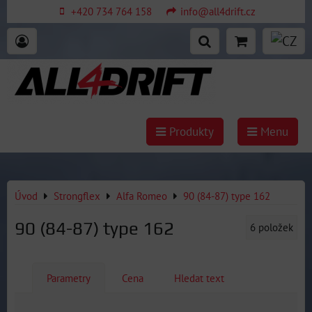
+420 734 764 158
info@all4drift.cz
Produkty
Menu
Úvod
Strongflex
Alfa Romeo
90 (84-87) type 162
90 (84-87) type 162
6
položek
Parametry
Cena
Hledat text