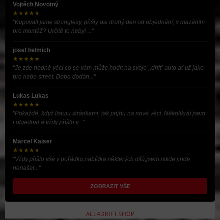
Vojtěch Novotný
★★★★★
"Kupovali jsme stronglexy, přišly asi druhý den od objednání, s mazáním
pro montáž? Určitě to nebyl ..."
josef helmich
★★★★★
"Je zde hodně věcí co se vám může hodit na svoje ,,drift” auto ať už jako
pro nebo street. Doba dodán..."
Lukas Lukas
★★★★★
"Pokaždé, když listuju stránkami, tak prijdu na nové věci. Několikrát jsem
i objednal a vždy přišlo v..."
Marcel Kaiser
★★★★★
"Vždy přišlo vše v pořádku,nabídka některých dílů,jsem nikde jinde
nenašel..."
ZOBRAZIT VŠE
ALL4DRIFT.SHOP