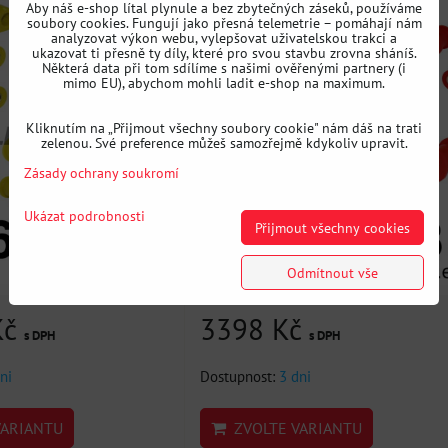
Aby náš e-shop lítal plynule a bez zbytečných záseků, používáme
soubory cookies. Fungují jako přesná telemetrie – pomáhají nám
analyzovat výkon webu, vylepšovat uživatelskou trakci a
ukazovat ti přesně ty díly, které pro svou stavbu zrovna sháníš.
Některá data při tom sdílíme s našimi ověřenými partnery (i
mimo EU), abychom mohli ladit e-shop na maximum.
Kliknutím na „Přijmout všechny soubory cookie" nám dáš na trati
zelenou. Své preference můžeš samozřejmě kdykoliv upravit.
Zásady ochrany soukromí
Ukázat podrobnosti
Přijmout všechny cookies
Odmítnout vše
Kč
3398 Kč
s DPH
s DPH
ni
Dostupnost:
3 dni
ARIANTU
ZVOLTE VARIANTU