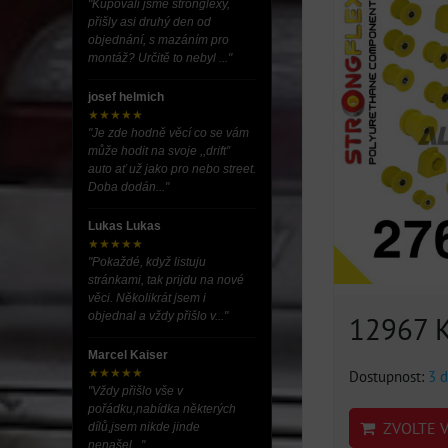
"Kupovali jsme stronglexy,
přišly asi druhý den od
objednání, s mazáním pro
montáž? Určitě to nebyl ..."
josef helmich
★★★★★
"Je zde hodně věcí co se vám
může hodit na svoje ,,drift”
auto ať už jako pro nebo street.
Doba dodán..."
Lukas Lukas
★★★★★
"Pokaždé, když listuju
stránkami, tak prijdu na nové
věci. Několikrát jsem i
objednal a vždy přišlo v..."
12967 
Marcel Kaiser
★★★★★
Dostupnost:
3 d
"Vždy přišlo vše v
pořádku,nabídka některých
ZVOLTE V
dílů,jsem nikde jinde
nenašel..."