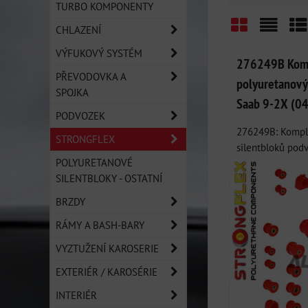
TURBO KOMPONENTY
CHLAZENÍ
Mřížka
Sezn
Ta
VÝFUKOVÝ SYSTÉM
276249B Komp
PŘEVODOVKA A
polyuretanovýc
SPOJKA
Saab 9-2X (0
PODVOZEK
276249B: Komple
STRONGFLEX
silentbloků podvo
POLYURETANOVÉ
SILENTBLOKY - OSTATNÍ
BRZDY
RÁMY A BASH-BARY
VYZTUŽENÍ KAROSERIE
EXTERIÉR / KAROSÉRIE
INTERIÉR