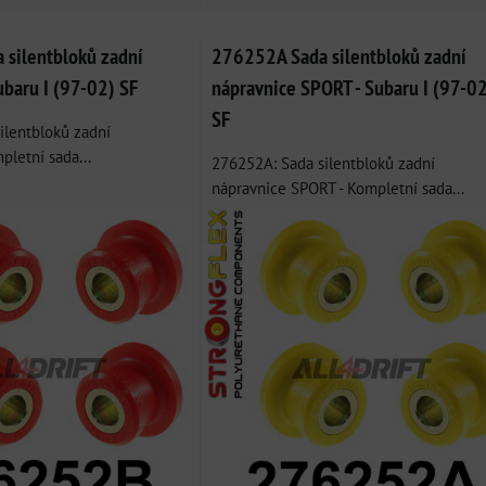
silentbloků zadní
276252A Sada silentbloků zadní
ubaru I (97-02) SF
nápravnice SPORT - Subaru I (97-0
SF
ilentbloků zadní
pletní sada...
276252A: Sada silentbloků zadní
nápravnice SPORT - Kompletní sada...