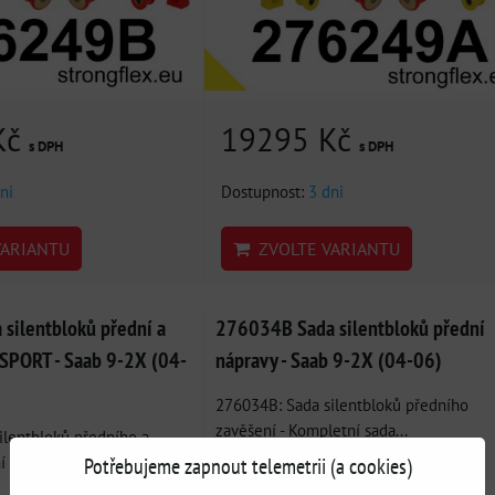
Kč
19295 Kč
s DPH
s DPH
ni
Dostupnost:
3 dni
ARIANTU
ZVOLTE VARIANTU
silentbloků přední a
276034B Sada silentbloků přední
 SPORT - Saab 9-2X (04-
nápravy - Saab 9-2X (04-06)
276034B: Sada silentbloků předního
zavěšení - Kompletní sada...
ilentbloků předního a
Potřebujeme zapnout telemetrii (a cookies)
 SPORT -...