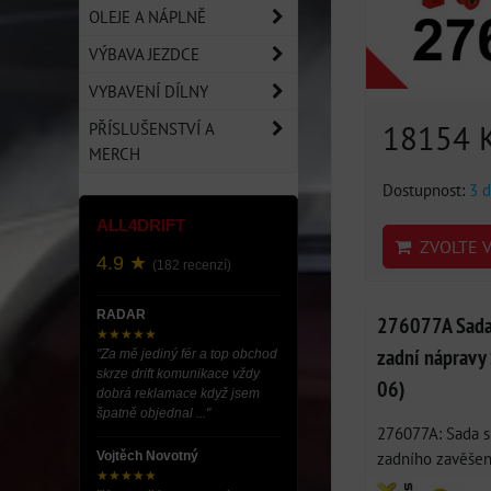
OLEJE A NÁPLNĚ
VÝBAVA JEZDCE
VYBAVENÍ DÍLNY
18154 
PŘÍSLUŠENSTVÍ A
MERCH
Dostupnost:
3 d
ALL4DRIFT
ZVOLTE V
4.9 ★
(182 recenzí)
RADAR
276077A Sada 
★★★★★
zadní nápravy
"Za mě jediný fér a top obchod
skrze drift komunikace vždy
06)
dobrá reklamace když jsem
špatně objednal ..."
276077A: Sada s
zadního zavěšení
Vojtěch Novotný
★★★★★