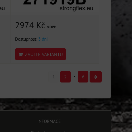
2974 Kč
s DPH
Dostupnost:
3 dni
ZVOLTE VARIANTU
1
2
6
INFORMACE