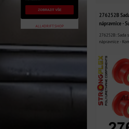
ZOBRAZIT VŠE
276252B Sada 
nápravnice - S
ALL4DRIFT.SHOP
276252B: Sada s
nápravnice - Kom