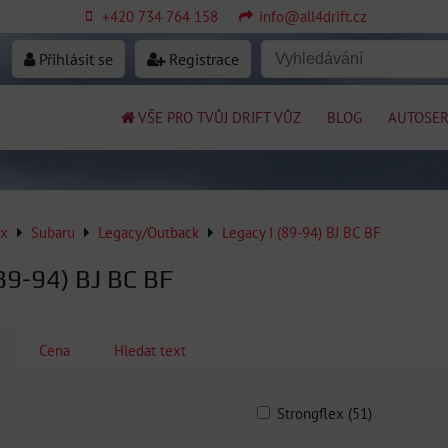
+420 734 764 158
info@all4drift.cz
Přihlásit se
Registrace
VŠE PRO TVŮJ DRIFT VŮZ
BLOG
AUTOSER
ex
Subaru
Legacy/Outback
Legacy I (89-94) BJ BC BF
(89-94) BJ BC BF
Cena
Hledat text
Strongflex (51)