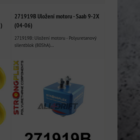
271919B Uložení motoru - Saab 9-2X
2)
(04-06)
271919B: Uložení motoru - Polyuretanový
silentblok (80ShA)...