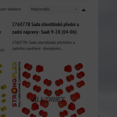
ouze skladem
Nejnovější
276077B Sada silentbloků přední a
v
zadní nápravy - Saab 9-2X (04-06)
276077B: Sada silentbloků předního a
zadního zavěšení - Kompletní...
ých