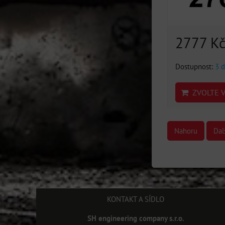
2777 K
Dostupnost:
3 d
ZVOLTE V
Nahoru
Dal
KONTAKT A SÍDLO
SH engineering company s.r.o.