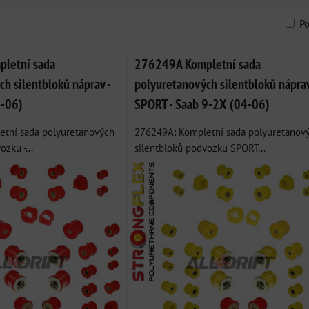
P
am
bulka
letní sada
276249A Kompletní sada
h silentbloků náprav -
polyuretanových silentbloků nápra
4-06)
SPORT - Saab 9-2X (04-06)
tní sada polyuretanových
276249A: Kompletní sada polyuretanov
zku -...
silentbloků podvozku SPORT...