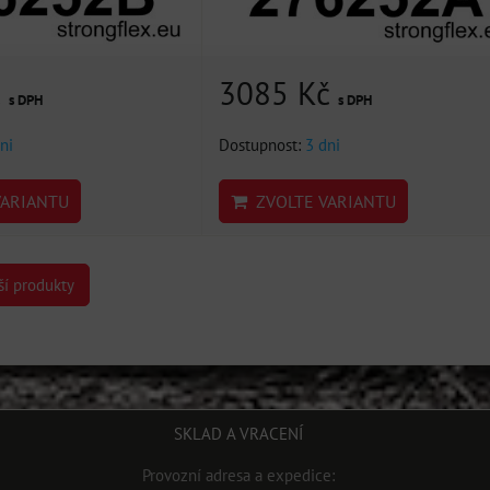
č
3085 Kč
s DPH
s DPH
ni
Dostupnost:
3 dni
ARIANTU
ZVOLTE VARIANTU
ší produkty
SKLAD A VRACENÍ
Provozní adresa a expedice: