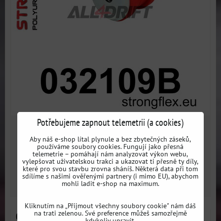
Potřebujeme zapnout telemetrii (a cookies)
926 Kč
s DPH
Aby náš e-shop lítal plynule a bez zbytečných záseků,
používáme soubory cookies. Fungují jako přesná
telemetrie – pomáhají nám analyzovat výkon webu,
Dostupnost:
3 dni
vylepšovat uživatelskou trakci a ukazovat ti přesně ty díly,
které pro svou stavbu zrovna sháníš. Některá data při tom
sdílíme s našimi ověřenými partnery (i mimo EU), abychom
ZVOLTE VARIANTU
mohli ladit e-shop na maximum.
Kliknutím na „Přijmout všechny soubory cookie" nám dáš
na trati zelenou. Své preference můžeš samozřejmě
032109A Podpůrný silentblok zadního diferenciálu
kdykoliv upravit.