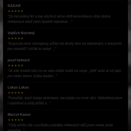
RADAR
★★★★★
"Za mě jediný fér a top obchod skrze drift komunikace vždy dobrá
reklamace když jsem špatně objednal ..."
Vojtěch Novotný
★★★★★
"Kupovali jsme stronglexy, přišly asi druhý den od objednání, s mazáním
pro montáž? Určitě to nebyl ..."
josef helmich
★★★★★
"Je zde hodně věcí co se vám může hodit na svoje ,,drift” auto ať už jako
pro nebo street. Doba dodán..."
Lukas Lukas
★★★★★
"Pokaždé, když listuju stránkami, tak prijdu na nové věci. Několikrát jsem
i objednal a vždy přišlo v..."
Marcel Kaiser
★★★★★
"Vždy přišlo vše v pořádku,nabídka některých dílů,jsem nikde jinde
nenašel..."