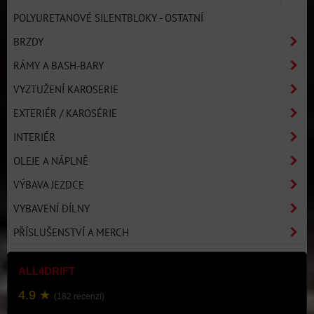
POLYURETANOVÉ SILENTBLOKY - OSTATNÍ
BRZDY
RÁMY A BASH-BARY
VYZTUŽENÍ KAROSERIE
EXTERIÉR / KAROSÉRIE
INTERIÉR
OLEJE A NÁPLNĚ
VÝBAVA JEZDCE
VYBAVENÍ DÍLNY
PŘÍSLUŠENSTVÍ A MERCH
ALL4DRIFT
4.9 ★
(182 recenzí)