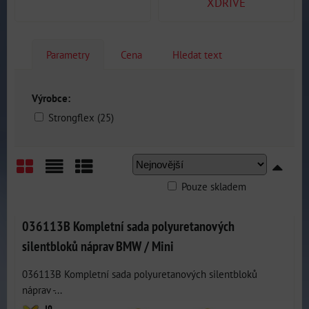
XDRIVE
Parametry
Cena
Hledat text
Výrobce:
Strongflex (25)
Pouze skladem
Mřížka
Seznam
Tabulka
036113B Kompletní sada polyuretanových
silentbloků náprav BMW / Mini
036113B Kompletní sada polyuretanových silentbloků
náprav -...