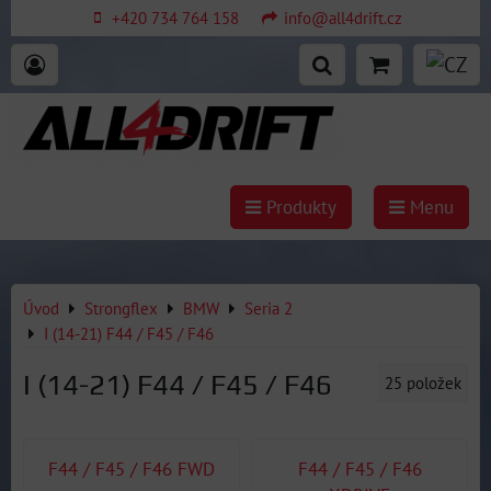
+420 734 764 158
info@all4drift.cz
Produkty
Menu
Úvod
Strongflex
BMW
Seria 2
I (14-21) F44 / F45 / F46
I (14-21) F44 / F45 / F46
25
položek
F44 / F45 / F46 FWD
F44 / F45 / F46