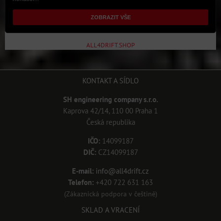
ZOBRAZIT VŠE
ALL4DRIFT.SHOP
KONTAKT A SÍDLO
SH engineering company s.r.o.
Kaprova 42/14, 110 00 Praha 1
Česká republika
IČO:
14099187
DIČ:
CZ14099187
E-mail:
info@all4drift.cz
Telefon:
+420 722 631 163
(Zákaznická podpora v češtině)
SKLAD A VRACENÍ