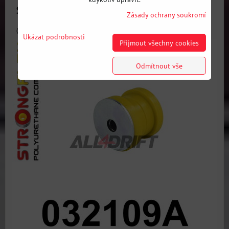
SPORT BMW / Mini
Zásady ochrany soukromí
032109A Podpůrný silentblok zadního diferenciálu SPORT -...
Ukázat podrobnosti
Přijmout všechny cookies
Odmítnout vše