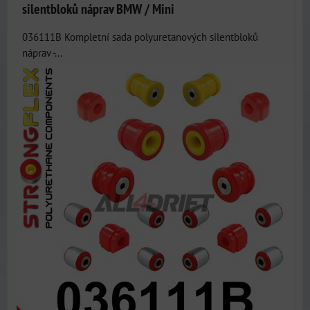
silentbloků náprav BMW / Mini
036111B Kompletní sada polyuretanových silentbloků
náprav -...