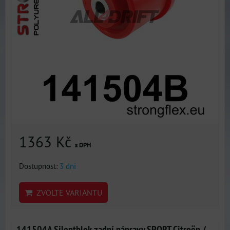
1363 Kč
s DPH
Dostupnost:
3 dni
ZVOLTE VARIANTU
141504A Silentblok zadní nápravy SPORT Citroën /