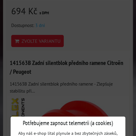
694 Kč
s DPH
Dostupnost:
3 dni
ZVOLTE VARIANTU
141563B Zadní silentblok předního ramene Citroën
/ Peugeot
141563B Zadní silentblok předního ramene - Zlepšuje
stabilitu při...
Potřebujeme zapnout telemetrii (a cookies)
Aby náš e-shop lítal plynule a bez zbytečných záseků,