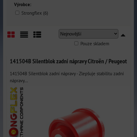
Výrobce:
Strongflex (6)
Pouze skladem
Mřížka
Seznam
Tabulka
141504B Silentblok zadní nápravy Citroën / Peugeot
141504B Silentblok zadní nápravy - Zlepšuje stabilitu zadní
nápravy...