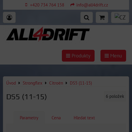
+420 734 764 158
info@all4drift.cz
Produkty
Menu
Úvod
Strongflex
Citroën
DS5 (11-15)
DS5 (11-15)
6
položek
Parametry
Cena
Hledat text