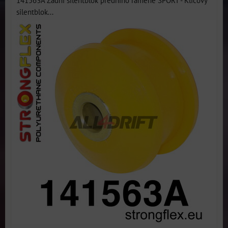
141563A Zadní silentblok předního ramene SPORT - Klíčový
silentblok...