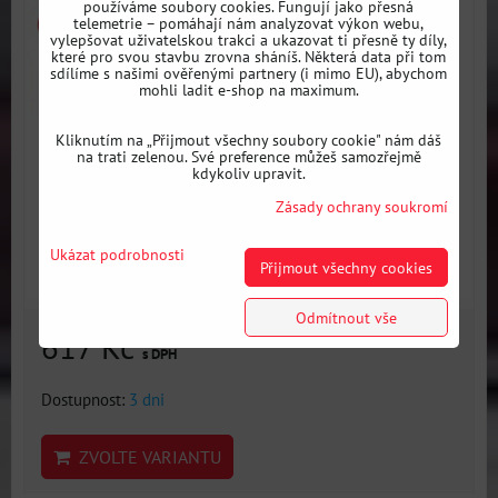
používáme soubory cookies. Fungují jako přesná
telemetrie – pomáhají nám analyzovat výkon webu,
vylepšovat uživatelskou trakci a ukazovat ti přesně ty díly,
které pro svou stavbu zrovna sháníš. Některá data při tom
sdílíme s našimi ověřenými partnery (i mimo EU), abychom
mohli ladit e-shop na maximum.
Kliknutím na „Přijmout všechny soubory cookie" nám dáš
na trati zelenou. Své preference můžeš samozřejmě
kdykoliv upravit.
Zásady ochrany soukromí
Ukázat podrobnosti
Přijmout všechny cookies
Odmítnout vše
617 Kč
s DPH
Dostupnost:
3 dni
ZVOLTE VARIANTU