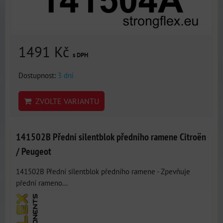
1491 Kč
s DPH
Dostupnost:
3 dni
ZVOLTE VARIANTU
141502B Přední silentblok předního ramene Citroën
/ Peugeot
141502B Přední silentblok předního ramene - Zpevňuje
přední rameno...