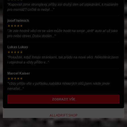
"Kupovali jsme stronglexy, přišly asi druhý den od objednání, s mazáním
pro montáž? Určitě to nebyl ..."
josef helmich
★★★★★
"Je zde hodně věcí co se vám může hodit na svoje ,,drift” auto ať už jako
pro nebo street. Doba dodán..."
Lukas Lukas
★★★★★
"Pokaždé, když listuju stránkami, tak prijdu na nové věci. Několikrát jsem
i objednal a vždy přišlo v..."
Marcel Kaiser
★★★★★
"Vždy přišlo vše v pořádku,nabídka některých dílů,jsem nikde jinde
nenašel..."
ZOBRAZIT VŠE
ALL4DRIFT.SHOP