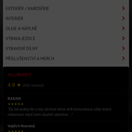
EXTERIÉR / KAROSÉRIE
INTERIÉR
OLEJE A NÁPLNĚ
VÝBAVA JEZDCE
VYBAVENÍ DÍLNY
PŘÍSLUŠENSTVÍ A MERCH
ALL4DRIFT
4.9 ★
(182 recenzí)
RADAR
★★★★★
"Za mě jediný fér a top obchod skrze drift komunikace vždy dobrá
reklamace když jsem špatně objednal ..."
Vojtěch Novotný
★★★★★