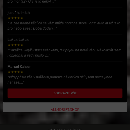
pro montáž? Určitě to nebyl ..."
josef helmich
★★★★★
"Je zde hodně věcí co se vám může hodit na svoje ,,drift” auto ať už jako
pro nebo street. Doba dodán..."
Lukas Lukas
★★★★★
"Pokaždé, když listuju stránkami, tak prijdu na nové věci. Několikrát jsem
i objednal a vždy přišlo v..."
Marcel Kaiser
★★★★★
"Vždy přišlo vše v pořádku,nabídka některých dílů,jsem nikde jinde
nenašel..."
ZOBRAZIT VŠE
ALL4DRIFT.SHOP