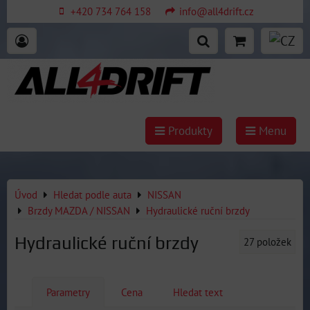
+420 734 764 158
info@all4drift.cz
Produkty
Menu
Úvod
Hledat podle auta
NISSAN
Brzdy MAZDA / NISSAN
Hydraulické ruční brzdy
Hydraulické ruční brzdy
27
položek
Parametry
Cena
Hledat text