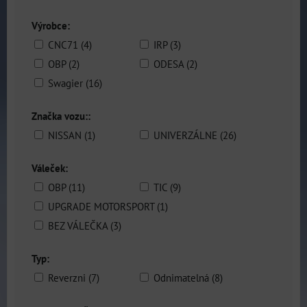
Výrobce:
CNC71 (4)
IRP (3)
OBP (2)
ODESA (2)
Swagier (16)
Značka vozu::
NISSAN (1)
UNIVERZÁLNE (26)
Váleček:
OBP (11)
TIC (9)
UPGRADE MOTORSPORT (1)
BEZ VÁLEČKA (3)
Typ:
Reverzni (7)
Odnimatelná (8)