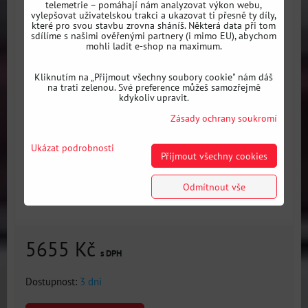
telemetrie – pomáhají nám analyzovat výkon webu,
vylepšovat uživatelskou trakci a ukazovat ti přesně ty díly,
které pro svou stavbu zrovna sháníš. Některá data při tom
sdílíme s našimi ověřenými partnery (i mimo EU), abychom
mohli ladit e-shop na maximum.
Kliknutím na „Přijmout všechny soubory cookie" nám dáš
na trati zelenou. Své preference můžeš samozřejmě
kdykoliv upravit.
Zásady ochrany soukromí
Ukázat podrobnosti
Přijmout všechny cookies
Odmítnout vše
5655 Kč
s DPH
Dostupnost:
3 dni