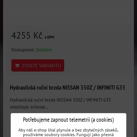
4255 Kč
s DPH
Dostupnost:
Skladem
ZVOLTE VARIANTU
Hydraulická ruční brzda NISSAN 350Z / INFINITI G35
Hydraulická ruční brzda NISSAN 350Z / INFINITI G35
umožňuje schovat...
Potřebujeme zapnout telemetrii (a cookies)
Aby náš e-shop lítal plynule a bez zbytečných záseků,
používáme soubory cookies. Fungují jako přesná