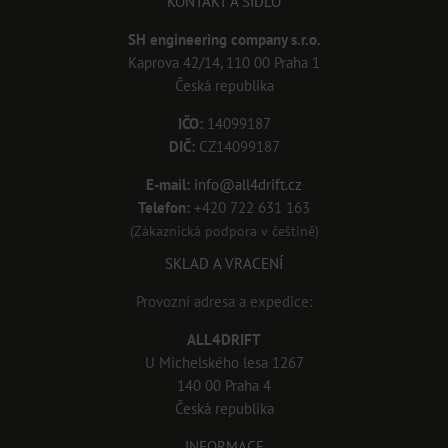
KONTAKT A SÍDLO
SH engineering company s.r.o.
Kaprova 42/14, 110 00 Praha 1
Česká republika
IČO:
14099187
DIČ:
CZ14099187
E-mail:
info@all4drift.cz
Telefon:
+420 722 631 163
(Zákaznická podpora v češtině)
SKLAD A VRACENÍ
Provozní adresa a expedice:
ALL4DRIFT
U Michelského lesa 1267
140 00 Praha 4
Česká republika
INFORMACE