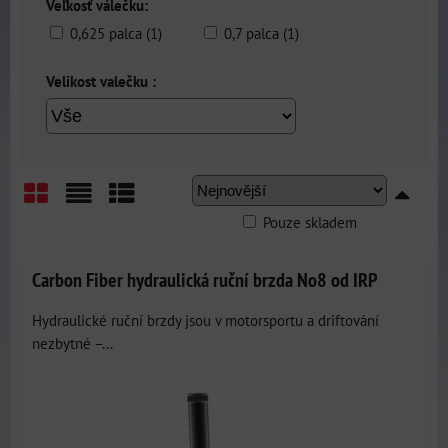
Veľkosť válečku:
0,625 palca (1)
0,7 palca (1)
Velikost valečku :
Pouze skladem
Mřížka
Seznam
Tabulka
Carbon Fiber hydraulická ruční brzda No8 od IRP
Hydraulické ruční brzdy jsou v motorsportu a driftování
nezbytné –...