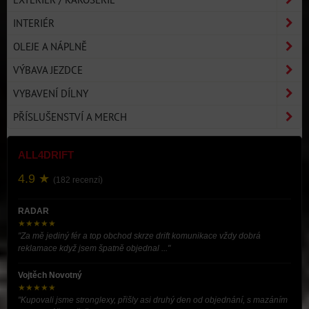
INTERIÉR
OLEJE A NÁPLNĚ
VÝBAVA JEZDCE
VYBAVENÍ DÍLNY
PŘÍSLUŠENSTVÍ A MERCH
ALL4DRIFT
4.9 ★
(182 recenzí)
RADAR
★★★★★
"Za mě jediný fér a top obchod skrze drift komunikace vždy dobrá
reklamace když jsem špatně objednal ..."
Vojtěch Novotný
★★★★★
"Kupovali jsme stronglexy, přišly asi druhý den od objednání, s mazáním