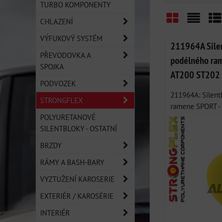
TURBO KOMPONENTY
CHLAZENÍ
Mřížka
Sezn
Ta
VÝFUKOVÝ SYSTÉM
211964A Silen
PŘEVODOVKA A
podélného ram
SPOJKA
AT200 ST202
PODVOZEK
211964A: Silent
STRONGFLEX
ramene SPORT - 
POLYURETANOVÉ
SILENTBLOKY - OSTATNÍ
BRZDY
RÁMY A BASH-BARY
VYZTUŽENÍ KAROSERIE
EXTERIÉR / KAROSÉRIE
INTERIÉR