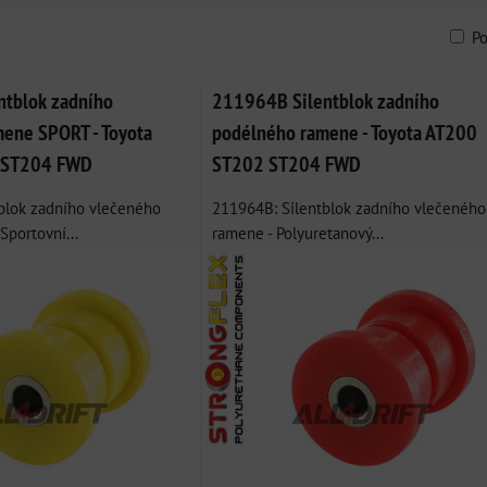
P
am
bulka
tblok zadního
211964B Silentblok zadního
ene SPORT - Toyota
podélného ramene - Toyota AT200
 ST204 FWD
ST202 ST204 FWD
blok zadního vlečeného
211964B: Silentblok zadního vlečeného
Sportovní...
ramene - Polyuretanový...