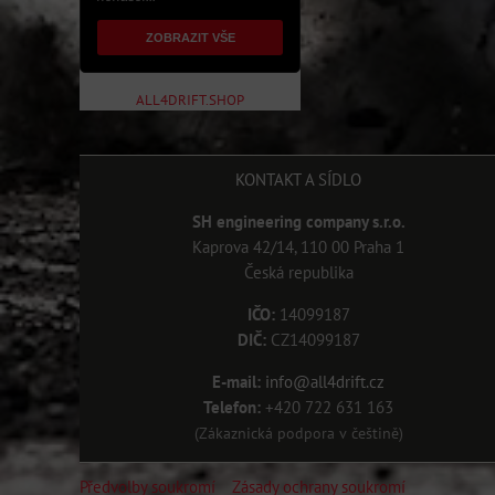
ZOBRAZIT VŠE
ALL4DRIFT.SHOP
KONTAKT A SÍDLO
SH engineering company s.r.o.
Kaprova 42/14, 110 00 Praha 1
Česká republika
IČO:
14099187
DIČ:
CZ14099187
E-mail:
info@all4drift.cz
Telefon:
+420 722 631 163
(Zákaznická podpora v češtině)
Předvolby soukromí
Zásady ochrany soukromí