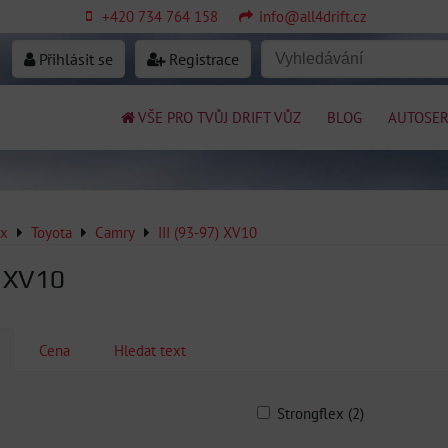
+420 734 764 158
info@all4drift.cz
Přihlásit se
Registrace
VŠE PRO TVŮJ DRIFT VŮZ
BLOG
AUTOSER
ex
Toyota
Camry
III (93-97) XV10
) XV10
Cena
Hledat text
Strongflex (2)