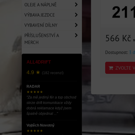
OLEJE A NÁPLNĚ
VÝBAVA JEZDCE
VYBAVENÍ DÍLNY
566 Kč
PŘÍSLUŠENSTVÍ A
MERCH
Dostupnost:
3 d
ALL4DRIFT
ZVOLTE V
4.9 ★
(182 recenzí)
RADAR
★★★★★
"Za mě jediný fér a top obchod
skrze drift komunikace vždy
dobrá reklamace když jsem
špatně objednal ..."
Vojtěch Novotný
★★★★★