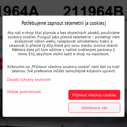
Potřebujeme zapnout telemetrii (a cookies)
Aby náš e-shop lítal plynule a bez zbytečných záseků, používáme
540 Kč
soubory cookies. Fungují jako přesná telemetrie – pomáhají nám
s DPH
s DPH
analyzovat výkon webu, vylepšovat uživatelskou trakci a
ukazovat ti přesně ty díly, které pro svou stavbu zrovna sháníš.
ni
Dostupnost:
3 dni
Některá data při tom sdílíme s našimi ověřenými partnery (i
mimo EU), abychom mohli ladit e-shop na maximum.
ARIANTU
ZVOLTE VARIANTU
Kliknutím na „Přijmout všechny soubory cookie" nám dáš na trati
zelenou. Své preference můžeš samozřejmě kdykoliv upravit.
Zásady ochrany soukromí
Ukázat podrobnosti
Přijmout všechny cookies
Odmítnout vše