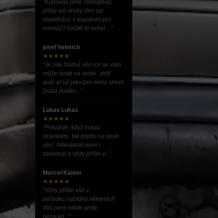
"Kupovali jsme stronglexy,
přišly asi druhý den od
objednání, s mazáním pro
montáž? Určitě to nebyl ..."
josef helmich
★★★★★
"Je zde hodně věcí co se vám
může hodit na svoje ,,drift”
auto ať už jako pro nebo street.
Doba dodán..."
Lukas Lukas
★★★★★
"Pokaždé, když listuju
stránkami, tak prijdu na nové
věci. Několikrát jsem i
objednal a vždy přišlo v..."
Marcel Kaiser
★★★★★
"Vždy přišlo vše v
pořádku,nabídka některých
dílů,jsem nikde jinde
nenašel..."