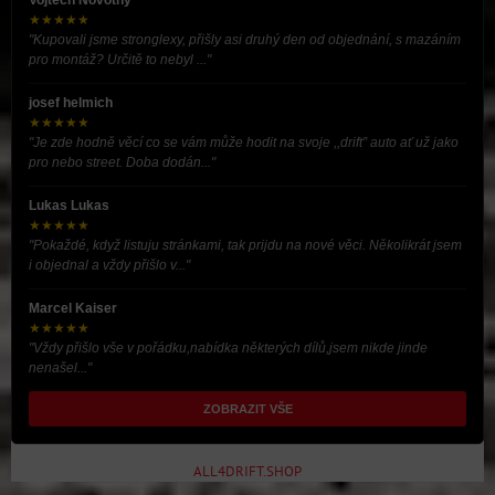
Vojtěch Novotný
★★★★★
"Kupovali jsme stronglexy, přišly asi druhý den od objednání, s mazáním
pro montáž? Určitě to nebyl ..."
josef helmich
★★★★★
"Je zde hodně věcí co se vám může hodit na svoje ,,drift” auto ať už jako
pro nebo street. Doba dodán..."
Lukas Lukas
★★★★★
"Pokaždé, když listuju stránkami, tak prijdu na nové věci. Několikrát jsem
i objednal a vždy přišlo v..."
Marcel Kaiser
★★★★★
"Vždy přišlo vše v pořádku,nabídka některých dílů,jsem nikde jinde
nenašel..."
ZOBRAZIT VŠE
ALL4DRIFT.SHOP