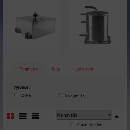
Parametry
Cena
Hledat text
Výrobce:
OBP (6)
Swagier (2)
Pouze skladem
Mřížka
Seznam
Tabulka