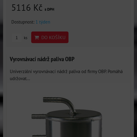
5116 Kč
s DPH
Dostupnost:
1 týden
DO KOŠÍKU
ks
Vyrovnávací nádrž paliva OBP
Univerzální vyrovnávací nádrž paliva od firmy OBP. Pomáhá
udržovat...