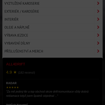
VYZTUŽENÍ KAROSERIE
EXTERIÉR / KAROSÉRIE
INTERIÉR
OLEJE A NÁPLNĚ
VÝBAVA JEZDCE
VYBAVENÍ DÍLNY
PŘÍSLUŠENSTVÍ A MERCH
ALL4DRIFT
4.9 ★
(182 recenzí)
RADAR
★★★★★
"Za mě jediný fér a top obchod skrze drift komunikace vždy dobrá
reklamace když jsem špatně objednal ..."