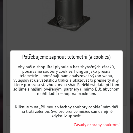
Potřebujeme zapnout telemetrii (a cookies)
3529 Kč
Aby náš e-shop lítal plynule a bez zbytečných záseků,
s DPH
používáme soubory cookies. Fungují jako přesná
telemetrie – pomáhají nám analyzovat výkon webu,
vylepšovat uživatelskou trakci a ukazovat ti přesně ty díly,
Dostupnost:
1 týden
které pro svou stavbu zrovna sháníš. Některá data při tom
sdílíme s našimi ověřenými partnery (i mimo EU), abychom
mohli ladit e-shop na maximum.
DO KOŠÍKU
ks
Kliknutím na „Přijmout všechny soubory cookie" nám dáš
na trati zelenou. Své preference můžeš samozřejmě
kdykoliv upravit.
Sportovní palivová nádrž OBP + JIC Fitingy AN10
Zásady ochrany soukromí
Palivová nádrž o objemu 2/3/6/8 galonú pro závodní vozy od