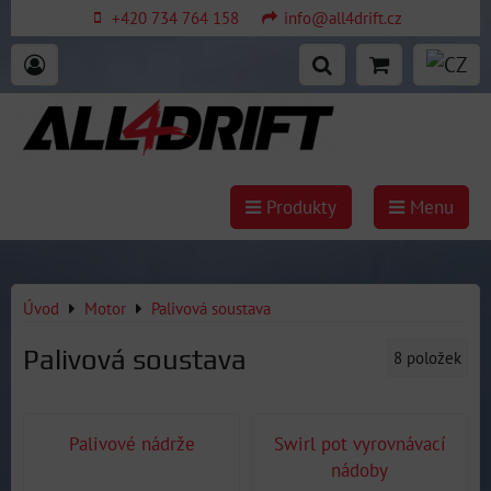
+420 734 764 158
info@all4drift.cz
Produkty
Menu
Úvod
Motor
Palivová soustava
Palivová soustava
8
položek
Palivové nádrže
Swirl pot vyrovnávací
nádoby