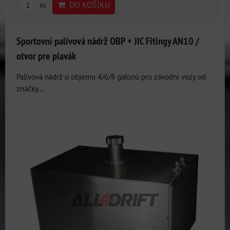
DO KOŠÍKU
ks
Sportovní palivová nádrž OBP + JIC Fitingy AN10 /
otvor pre plavák
Palivová nádrž o objemu 4/6/8 galonú pro závodní vozy od
značky...