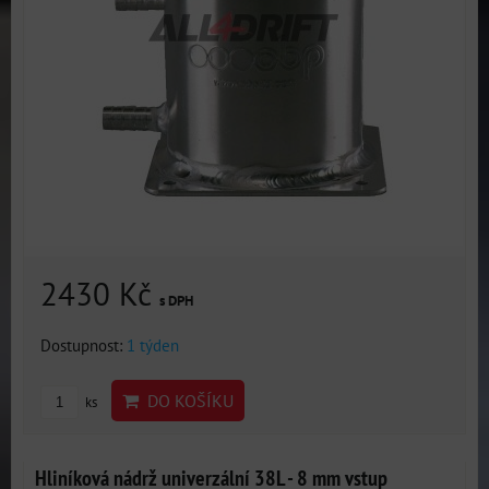
2430 Kč
s DPH
Dostupnost:
1 týden
DO KOŠÍKU
ks
Hliníková nádrž univerzální 38L - 8 mm vstup