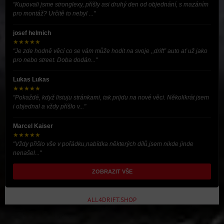
"Kupovali jsme stronglexy, přišly asi druhý den od objednání, s mazáním
pro montáž? Určitě to nebyl ..."
josef helmich
★★★★★
"Je zde hodně věcí co se vám může hodit na svoje ,,drift” auto ať už jako
pro nebo street. Doba dodán..."
Lukas Lukas
★★★★★
"Pokaždé, když listuju stránkami, tak prijdu na nové věci. Několikrát jsem
i objednal a vždy přišlo v..."
Marcel Kaiser
★★★★★
"Vždy přišlo vše v pořádku,nabídka některých dílů,jsem nikde jinde
nenašel..."
ZOBRAZIT VŠE
ALL4DRIFT.SHOP