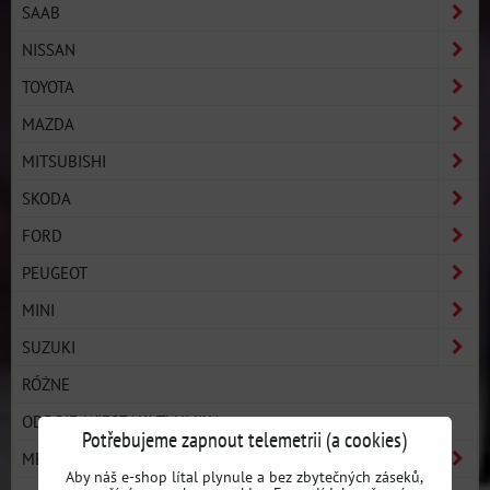
SAAB
NISSAN
TOYOTA
MAZDA
MITSUBISHI
SKODA
FORD
PEUGEOT
MINI
SUZUKI
RÓŻNE
ODBOJE, WIESZAKI TŁUMIKA
Potřebujeme zapnout telemetrii (a cookies)
MERCEDES
Aby náš e-shop lítal plynule a bez zbytečných záseků,