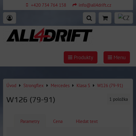
+420 734 764 158
info@all4drift.cz
Produkty
Menu
Úvod
Strongflex
Mercedes
Klasa S
W126 (79-91)
W126 (79-91)
1
položka
Parametry
Cena
Hledat text