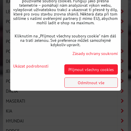
používáme soubory cookies. Fungují jako přesná
RAK GARAGE
telemetrie – pomáhají nám analyzovat výkon webu,
vylepšovat uživatelskou trakci a ukazovat ti přesně ty díly,
LEXUS
které pro svou stavbu zrovna sháníš. Některá data při tom
sdílíme s našimi ověřenými partnery (i mimo EU), abychom
PORSCHE
mohli ladit e-shop na maximum.
VOLVO
Kliknutím na „Přijmout všechny soubory cookie" nám dáš
na trati zelenou. Své preference můžeš samozřejmě
PODUSZKI SILNIKA
kdykoliv upravit.
PONTIAC
Zásady ochrany soukromí
DE TOMASO
Ukázat podrobnosti
Přijmout všechny cookies
JEEP
POLONEZ
Odmítnout vše
DACIA
MASERATI
KIA
HYUNDAI
DODGE