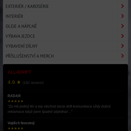
EXTERIÉR / KAROSÉRIE
INTERIÉR
OLEJE A NÁPLNĚ
VÝBAVA JEZDCE
VYBAVENÍ DÍLNY
PŘÍSLUŠENSTVÍ A MERCH
ALL4DRIFT
4.9 ★
(182 recenzí)
RADAR
★★★★★
"Za mě jediný fér a top obchod skrze drift komunikace vždy dobrá
reklamace když jsem špatně objednal ..."
Vojtěch Novotný
★★★★★