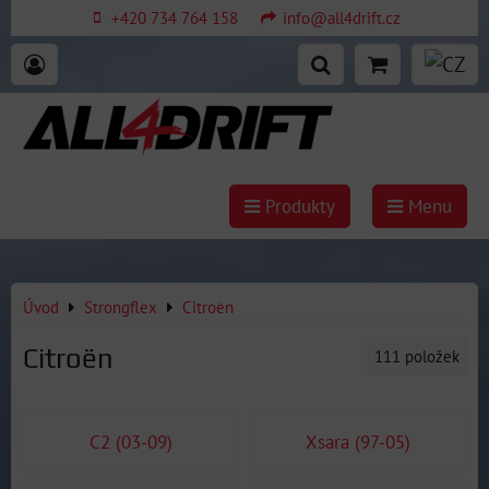
+420 734 764 158
info@all4drift.cz
Produkty
Menu
Úvod
Strongflex
Citroën
Citroën
111
položek
C2 (03-09)
Xsara (97-05)