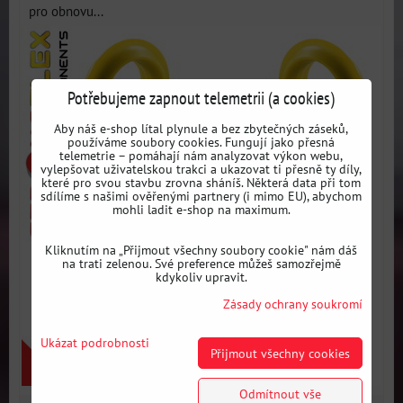
pro obnovu...
Potřebujeme zapnout telemetrii (a cookies)
Aby náš e-shop lítal plynule a bez zbytečných záseků,
používáme soubory cookies. Fungují jako přesná
telemetrie – pomáhají nám analyzovat výkon webu,
vylepšovat uživatelskou trakci a ukazovat ti přesně ty díly,
které pro svou stavbu zrovna sháníš. Některá data při tom
sdílíme s našimi ověřenými partnery (i mimo EU), abychom
mohli ladit e-shop na maximum.
Kliknutím na „Přijmout všechny soubory cookie" nám dáš
na trati zelenou. Své preference můžeš samozřejmě
kdykoliv upravit.
Zásady ochrany soukromí
Ukázat podrobnosti
Přijmout všechny cookies
Odmítnout vše