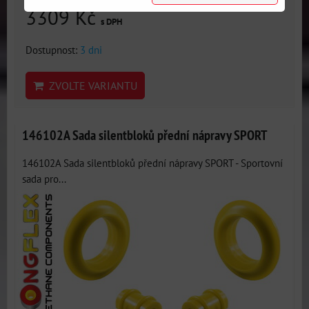
3309 Kč
s DPH
Dostupnost:
3 dni
ZVOLTE VARIANTU
146102A Sada silentbloků přední nápravy SPORT
146102A Sada silentbloků přední nápravy SPORT - Sportovní
sada pro...