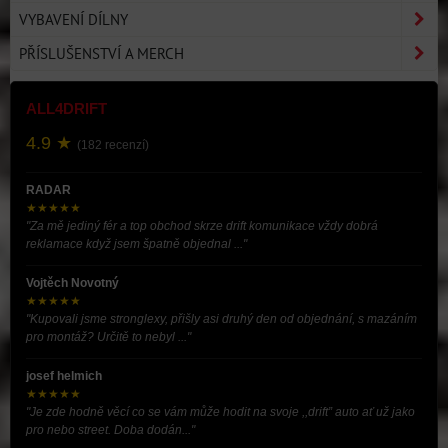
VYBAVENÍ DÍLNY
PŘÍSLUŠENSTVÍ A MERCH
ALL4DRIFT
4.9 ★
(182 recenzí)
RADAR
★★★★★
"Za mě jediný fér a top obchod skrze drift komunikace vždy dobrá
reklamace když jsem špatně objednal ..."
Vojtěch Novotný
★★★★★
"Kupovali jsme stronglexy, přišly asi druhý den od objednání, s mazáním
pro montáž? Určitě to nebyl ..."
josef helmich
★★★★★
"Je zde hodně věcí co se vám může hodit na svoje ,,drift” auto ať už jako
pro nebo street. Doba dodán..."