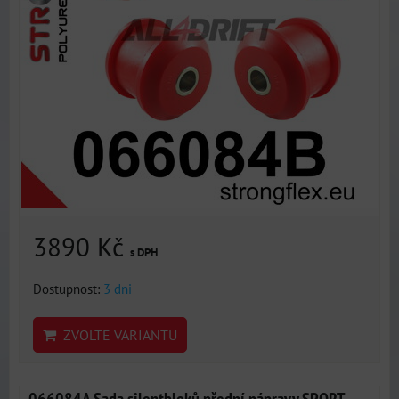
3890 Kč
s DPH
Dostupnost:
3 dni
ZVOLTE VARIANTU
066084A Sada silentbloků přední nápravy SPORT