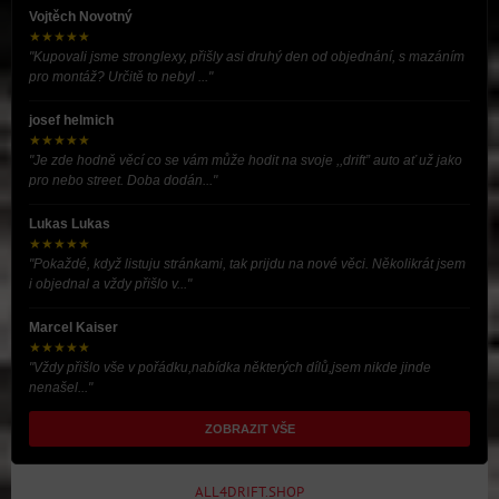
Vojtěch Novotný
★★★★★
"Kupovali jsme stronglexy, přišly asi druhý den od objednání, s mazáním
pro montáž? Určitě to nebyl ..."
josef helmich
★★★★★
"Je zde hodně věcí co se vám může hodit na svoje ,,drift” auto ať už jako
pro nebo street. Doba dodán..."
Lukas Lukas
★★★★★
"Pokaždé, když listuju stránkami, tak prijdu na nové věci. Několikrát jsem
i objednal a vždy přišlo v..."
Marcel Kaiser
★★★★★
"Vždy přišlo vše v pořádku,nabídka některých dílů,jsem nikde jinde
nenašel..."
ZOBRAZIT VŠE
ALL4DRIFT.SHOP