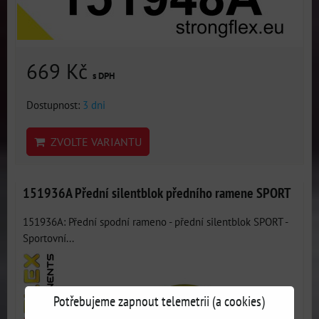
669 Kč
s DPH
Dostupnost:
3 dni
ZVOLTE VARIANTU
151936A Přední silentblok předního ramene SPORT
151936A: Přední spodní rameno - přední silentblok SPORT -
Sportovní...
Potřebujeme zapnout telemetrii (a cookies)