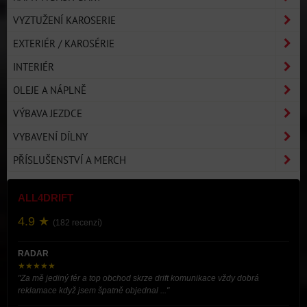
VYZTUŽENÍ KAROSERIE
EXTERIÉR / KAROSÉRIE
INTERIÉR
OLEJE A NÁPLNĚ
VÝBAVA JEZDCE
VYBAVENÍ DÍLNY
PŘÍSLUŠENSTVÍ A MERCH
ALL4DRIFT
4.9 ★
(182 recenzí)
RADAR
★★★★★
"Za mě jediný fér a top obchod skrze drift komunikace vždy dobrá
reklamace když jsem špatně objednal ..."