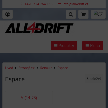
+420 734 764 158
info@all4drift.cz
Produkty
Menu
Úvod
Strongflex
Renault
Espace
Espace
6
položek
V (14-23)