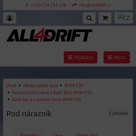
+420 734 764 158
info@all4drift.cz
Produkty
Menu
Úvod
Hledat podle auta
BMW E30
Bezpečnostní rámy a Bash-Bary BMW E30
Bash bar-y a zvedací body BMW E30
Pod nárazník
5
položek
Parametry
Cena
Hledat text