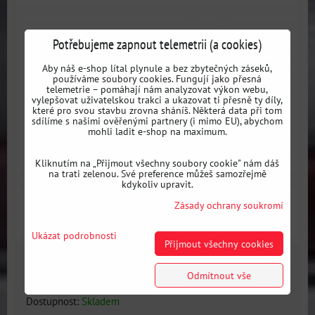
Potřebujeme zapnout telemetrii (a cookies)
Aby náš e-shop lítal plynule a bez zbytečných záseků,
používáme soubory cookies. Fungují jako přesná
telemetrie – pomáhají nám analyzovat výkon webu,
vylepšovat uživatelskou trakci a ukazovat ti přesně ty díly,
které pro svou stavbu zrovna sháníš. Některá data při tom
sdílíme s našimi ověřenými partnery (i mimo EU), abychom
mohli ladit e-shop na maximum.
Kliknutím na „Přijmout všechny soubory cookie" nám dáš
na trati zelenou. Své preference můžeš samozřejmě
kdykoliv upravit.
Zásady ochrany soukromí
Ukázat podrobnosti
Přijmout všechny cookies
1218 Kč
s DPH
Odmítnout vše
Dostupnost:
Skladem