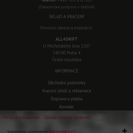
(Zákaznická podpora v češtině)
SKLAD A VRACENÍ
Provozní adresa a expedice:
ALL4DRIFT
U Michelského lesa 1267
140 00 Praha 4
Česká republika
INFORMACE
Obchodní podmínky
Vracení zboží a reklamace
Doprava a platba
Kontakt
Předvolby soukromí
Zásady ochrany soukromí
Vytvořeno systémem:
ByznysWeb.cz