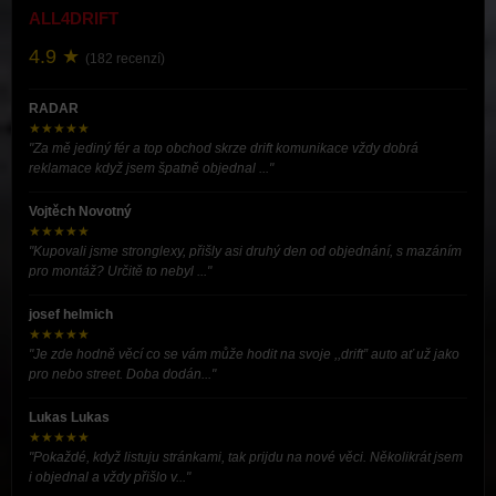
ALL4DRIFT
4.9 ★
(182 recenzí)
RADAR
★★★★★
"Za mě jediný fér a top obchod skrze drift komunikace vždy dobrá
reklamace když jsem špatně objednal ..."
Vojtěch Novotný
★★★★★
"Kupovali jsme stronglexy, přišly asi druhý den od objednání, s mazáním
pro montáž? Určitě to nebyl ..."
josef helmich
★★★★★
"Je zde hodně věcí co se vám může hodit na svoje ,,drift” auto ať už jako
pro nebo street. Doba dodán..."
Lukas Lukas
★★★★★
"Pokaždé, když listuju stránkami, tak prijdu na nové věci. Několikrát jsem
i objednal a vždy přišlo v..."