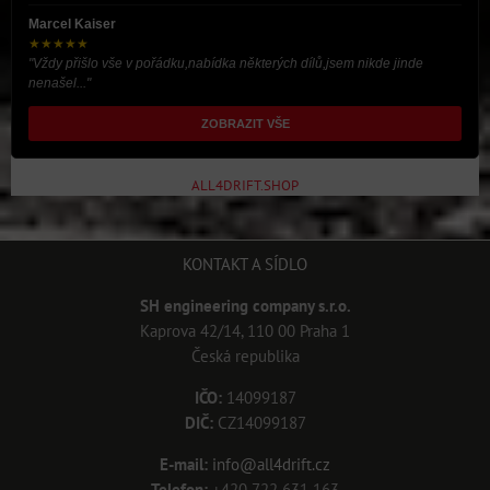
Marcel Kaiser
★★★★★
"Vždy přišlo vše v pořádku,nabídka některých dílů,jsem nikde jinde
nenašel..."
ZOBRAZIT VŠE
ALL4DRIFT.SHOP
KONTAKT A SÍDLO
SH engineering company s.r.o.
Kaprova 42/14, 110 00 Praha 1
Česká republika
IČO:
14099187
DIČ:
CZ14099187
E-mail:
info@all4drift.cz
Telefon:
+420 722 631 163