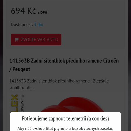
694 Kč
s DPH
Dostupnost:
3 dni
ZVOLTE VARIANTU
141563B Zadní silentblok předního ramene Citroën
/ Peugeot
141563B Zadní silentblok předního ramene - Zlepšuje
stabilitu při...
Potřebujeme zapnout telemetrii (a cookies)
Aby náš e-shop lítal plynule a bez zbytečných záseků,