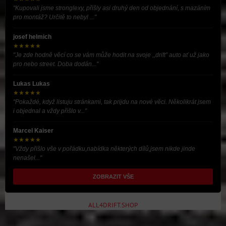
"Kupovali jsme stronglexy, přišly asi druhý den od objednání, s mazáním
pro montáž? Určitě to nebyl ..."
josef helmich
★★★★★
"Je zde hodně věcí co se vám může hodit na svoje ,,drift” auto ať už jako
pro nebo street. Doba dodán..."
Lukas Lukas
★★★★★
"Pokaždé, když listuju stránkami, tak prijdu na nové věci. Několikrát jsem
i objednal a vždy přišlo v..."
Marcel Kaiser
★★★★★
"Vždy přišlo vše v pořádku,nabídka některých dílů,jsem nikde jinde
nenašel..."
ZOBRAZIT VŠE
ALL4DRIFT.SHOP