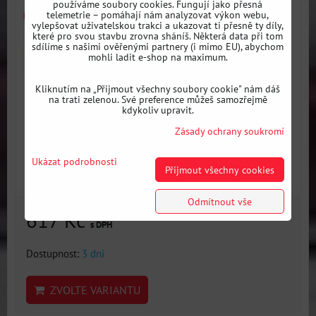
používáme soubory cookies. Fungují jako přesná
telemetrie – pomáhají nám analyzovat výkon webu,
vylepšovat uživatelskou trakci a ukazovat ti přesně ty díly,
které pro svou stavbu zrovna sháníš. Některá data při tom
sdílíme s našimi ověřenými partnery (i mimo EU), abychom
mohli ladit e-shop na maximum.
Kliknutím na „Přijmout všechny soubory cookie" nám dáš
na trati zelenou. Své preference můžeš samozřejmě
kdykoliv upravit.
Zásady ochrany soukromí
Ukázat podrobnosti
Přijmout všechny cookies
Odmítnout vše
617 Kč
s DPH
Dostupnost:
3 dni
ZVOLTE VARIANTU