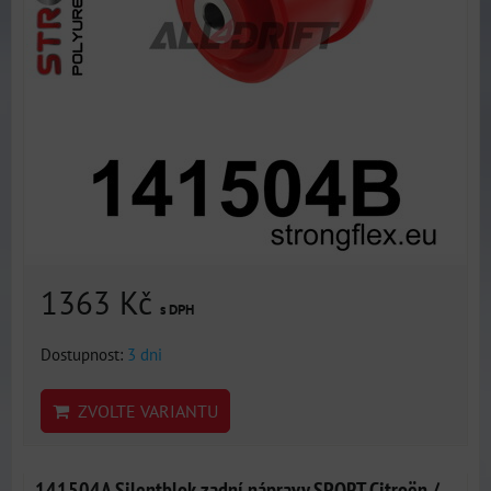
1363 Kč
s DPH
Dostupnost:
3 dni
ZVOLTE VARIANTU
141504A Silentblok zadní nápravy SPORT Citroën /