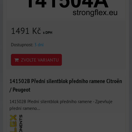
1491 Kč
s DPH
Dostupnost:
3 dni
ZVOLTE VARIANTU
141502B Přední silentblok předního ramene Citroën
/ Peugeot
141502B Přední silentblok předního ramene - Zpevňuje
přední rameno...