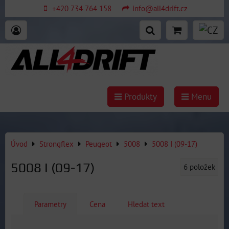
+420 734 764 158
info@all4drift.cz
Produkty
Menu
Úvod
Strongflex
Peugeot
5008
5008 I (09-17)
5008 I (09-17)
6
položek
Parametry
Cena
Hledat text