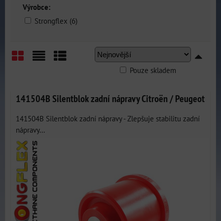
Výrobce:
Strongflex (6)
Pouze skladem
Mřížka
Seznam
Tabulka
141504B Silentblok zadní nápravy Citroën / Peugeot
141504B Silentblok zadní nápravy - Zlepšuje stabilitu zadní
nápravy...