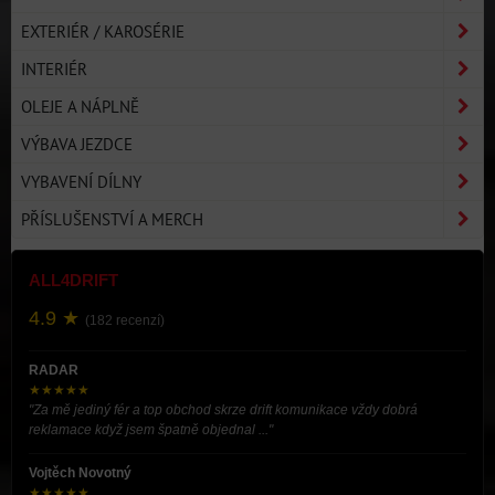
EXTERIÉR / KAROSÉRIE
INTERIÉR
OLEJE A NÁPLNĚ
VÝBAVA JEZDCE
VYBAVENÍ DÍLNY
PŘÍSLUŠENSTVÍ A MERCH
ALL4DRIFT
4.9 ★
(182 recenzí)
RADAR
★★★★★
"Za mě jediný fér a top obchod skrze drift komunikace vždy dobrá
reklamace když jsem špatně objednal ..."
Vojtěch Novotný
★★★★★