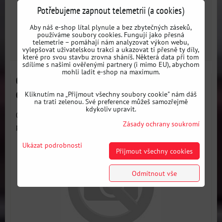
Potřebujeme zapnout telemetrii (a cookies)
Dostupnost:
3 dni
Aby náš e-shop lítal plynule a bez zbytečných záseků,
používáme soubory cookies. Fungují jako přesná
telemetrie – pomáhají nám analyzovat výkon webu,
ZVOLTE VARIANTU
vylepšovat uživatelskou trakci a ukazovat ti přesně ty díly,
které pro svou stavbu zrovna sháníš. Některá data při tom
sdílíme s našimi ověřenými partnery (i mimo EU), abychom
mohli ladit e-shop na maximum.
051831A Spodní uložení motoru 65mm SPORT
Citroën / Peugeot
Kliknutím na „Přijmout všechny soubory cookie" nám dáš
na trati zelenou. Své preference můžeš samozřejmě
kdykoliv upravit.
051831A Spodní uložení motoru 65mm SPORT - Omezuje
Zásady ochrany soukromí
pohyb motoru při...
Ukázat podrobnosti
Přijmout všechny cookies
Odmítnout vše