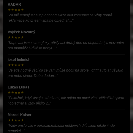
RADAR
★★★★★
"Za mě jediný fér a top obchod skrze drift komunikace vždy dobrá
reklamace když jsem špatně objednal ..."
Vojtěch Novotný
★★★★★
"Kupovali jsme stronglexy, přišly asi druhý den od objednání, s mazáním
pro montáž? Určitě to nebyl ..."
josef helmich
★★★★★
"Je zde hodně věcí co se vám může hodit na svoje ,,drift” auto ať už jako
pro nebo street. Doba dodán..."
Lukas Lukas
★★★★★
"Pokaždé, když listuju stránkami, tak prijdu na nové věci. Několikrát jsem
i objednal a vždy přišlo v..."
Marcel Kaiser
★★★★★
"Vždy přišlo vše v pořádku,nabídka některých dílů,jsem nikde jinde
nenašel..."