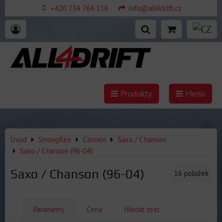
+420 734 764 158
info@all4drift.cz
Produkty
Menu
Úvod
Strongflex
Citroën
Saxo / Chanson
Saxo / Chanson (96-04)
Saxo / Chanson (96-04)
16
položek
Parametry
Cena
Hledat text