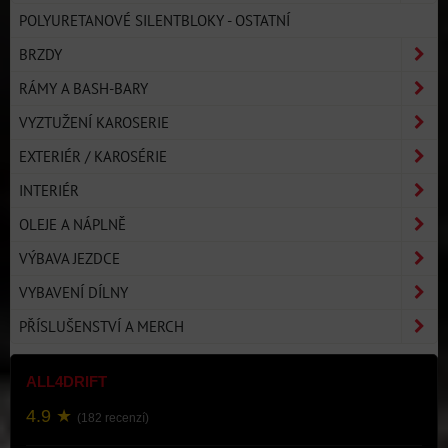
POLYURETANOVÉ SILENTBLOKY - OSTATNÍ
BRZDY
RÁMY A BASH-BARY
VYZTUŽENÍ KAROSERIE
EXTERIÉR / KAROSÉRIE
INTERIÉR
OLEJE A NÁPLNĚ
VÝBAVA JEZDCE
VYBAVENÍ DÍLNY
PŘÍSLUŠENSTVÍ A MERCH
ALL4DRIFT
4.9 ★
(182 recenzí)