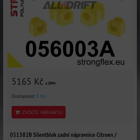
5165 Kč
s DPH
Dostupnost:
3 dni
ZVOLTE VARIANTU
051382B Silentblok zadní nápravnice Citroen /