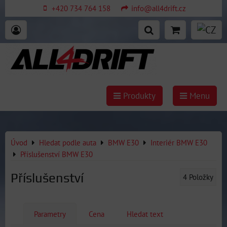
+420 734 764 158
info@all4drift.cz
Produkty
Menu
Úvod
Hledat podle auta
BMW E30
Interiér BMW E30
Příslušenství BMW E30
Příslušenství
4
Položky
Parametry
Cena
Hledat text