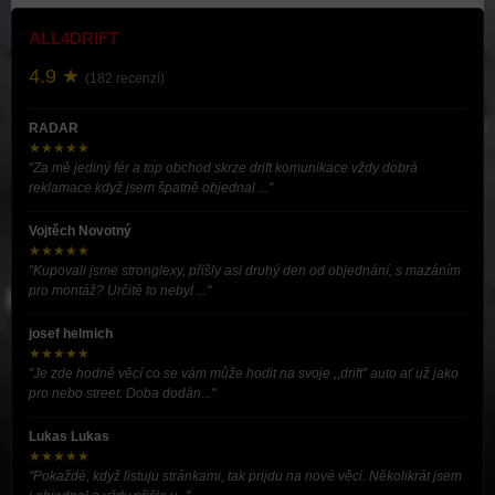
ALL4DRIFT
4.9 ★
(182 recenzí)
RADAR
★★★★★
"Za mě jediný fér a top obchod skrze drift komunikace vždy dobrá
reklamace když jsem špatně objednal ..."
Vojtěch Novotný
★★★★★
"Kupovali jsme stronglexy, přišly asi druhý den od objednání, s mazáním
pro montáž? Určitě to nebyl ..."
josef helmich
★★★★★
"Je zde hodně věcí co se vám může hodit na svoje ,,drift” auto ať už jako
pro nebo street. Doba dodán..."
Lukas Lukas
★★★★★
"Pokaždé, když listuju stránkami, tak prijdu na nové věci. Několikrát jsem