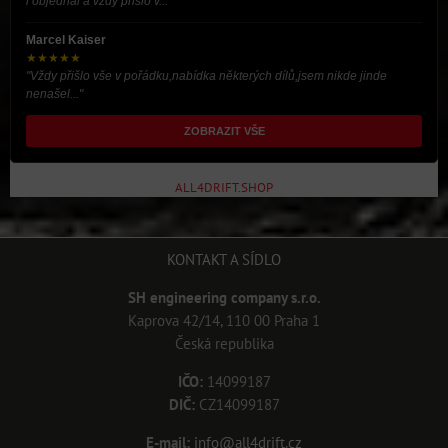
i objednal a vždy přišlo v..."
Marcel Kaiser
★★★★★
"Vždy přišlo vše v pořádku,nabídka některých dílů,jsem nikde jinde
nenašel..."
ZOBRAZIT VŠE
ALL4DRIFT.SHOP
KONTAKT A SÍDLO
SH engineering company s.r.o.
Kaprova 42/14, 110 00 Praha 1
Česká republika
IČO:
14099187
DIČ:
CZ14099187
E-mail:
info@all4drift.cz