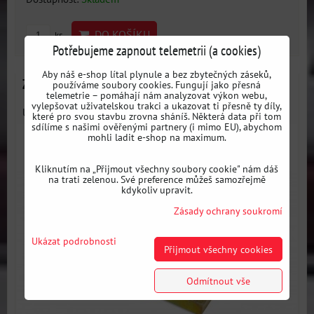
DO KOŠÍKU
ks
Potřebujeme zapnout telemetrii (a cookies)
Aby náš e-shop lítal plynule a bez zbytečných záseků,
Závit pro uchycení závodních pásů - FIA
používáme soubory cookies. Fungují jako přesná
telemetrie – pomáhají nám analyzovat výkon webu,
vylepšovat uživatelskou trakci a ukazovat ti přesně ty díly,
Uchycení pásů s maticí pro navaření.
které pro svou stavbu zrovna sháníš. Některá data při tom
sdílíme s našimi ověřenými partnery (i mimo EU), abychom
mohli ladit e-shop na maximum.
Kliknutím na „Přijmout všechny soubory cookie" nám dáš
na trati zelenou. Své preference můžeš samozřejmě
kdykoliv upravit.
Zásady ochrany soukromí
Ukázat podrobnosti
Přijmout všechny cookies
Odmítnout vše