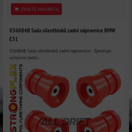
ZVOLTE VARIANTU
036084B Sada silentbloků zadní nápravnice BMW
E31
036084B Sada silentbloků zadní nápravnice - Zpevňuje
uchycení zadní...