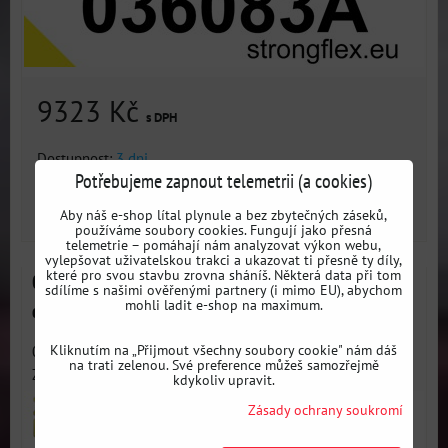
9323 Kč
s DPH
Dostupnost:
3 dni
Potřebujeme zapnout telemetrii (a cookies)
ZVOLTE VARIANTU
Aby náš e-shop lítal plynule a bez zbytečných záseků,
používáme soubory cookies. Fungují jako přesná
telemetrie – pomáhají nám analyzovat výkon webu,
vylepšovat uživatelskou trakci a ukazovat ti přesně ty díly,
které pro svou stavbu zrovna sháníš. Některá data při tom
032087B Zadní silentblok uložení zadního
sdílíme s našimi ověřenými partnery (i mimo EU), abychom
mohli ladit e-shop na maximum.
diferenciálu BMW E31
Kliknutím na „Přijmout všechny soubory cookie" nám dáš
032087B Zadní silentblok uložení zadního diferenciálu -
na trati zelenou. Své preference můžeš samozřejmě
Zpevňuje...
kdykoliv upravit.
Zásady ochrany soukromí