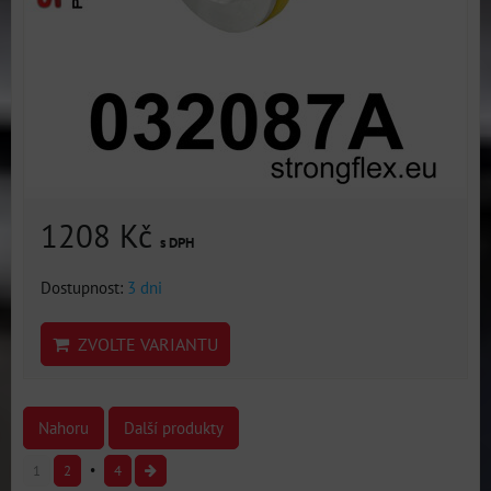
1208 Kč
s DPH
Dostupnost:
3 dni
ZVOLTE VARIANTU
Nahoru
Další produkty
1
2
4