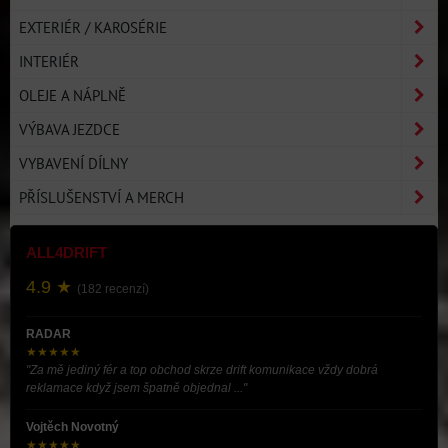
EXTERIÉR / KAROSÉRIE
INTERIÉR
OLEJE A NÁPLNĚ
VÝBAVA JEZDCE
VYBAVENÍ DÍLNY
PŘÍSLUŠENSTVÍ A MERCH
ALL4DRIFT
4.9 ★
(182 recenzí)
RADAR
★★★★★
"Za mě jediný fér a top obchod skrze drift komunikace vždy dobrá
reklamace když jsem špatně objednal ..."
Vojtěch Novotný
★★★★★