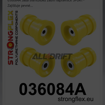
036084A Sada silentbloků zadní nápravnice SPORT -
Zajišťuje pevné...