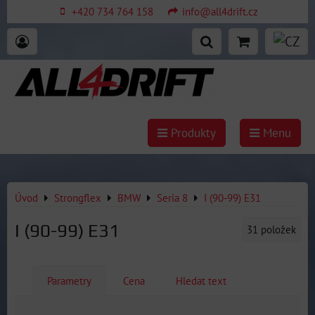
+420 734 764 158
info@all4drift.cz
Produkty
Menu
Úvod
Strongflex
BMW
Seria 8
I (90-99) E31
I (90-99) E31
31
položek
Parametry
Cena
Hledat text