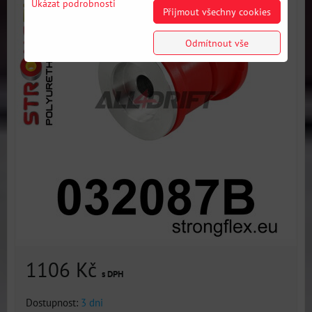
Ukázat podrobnosti
Přijmout všechny cookies
Odmítnout vše
1106 Kč
s DPH
Dostupnost:
3 dni