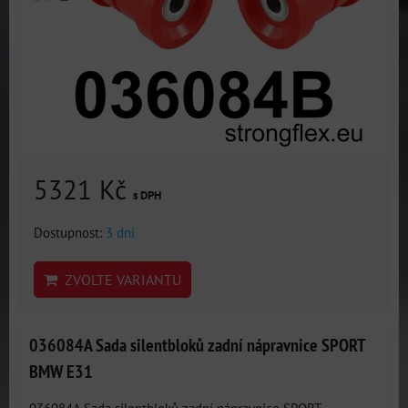
5321 Kč
s DPH
Dostupnost:
3 dni
ZVOLTE VARIANTU
036084A Sada silentbloků zadní nápravnice SPORT
BMW E31