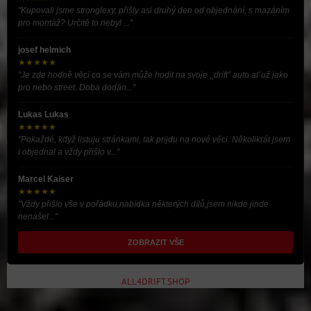
"Kupovali jsme stronglexy, přišly asi druhý den od objednání, s mazáním
pro montáž? Určitě to nebyl ..."
josef helmich
★★★★★
"Je zde hodně věcí co se vám může hodit na svoje ,,drift” auto ať už jako
pro nebo street. Doba dodán..."
Lukas Lukas
★★★★★
"Pokaždé, když listuju stránkami, tak prijdu na nové věci. Několikrát jsem
i objednal a vždy přišlo v..."
Marcel Kaiser
★★★★★
"Vždy přišlo vše v pořádku,nabídka některých dílů,jsem nikde jinde
nenašel..."
ZOBRAZIT VŠE
ALL4DRIFT.SHOP