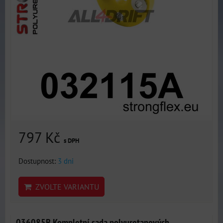
797 Kč
s DPH
Dostupnost:
3 dni
ZVOLTE VARIANTU
036085B Kompletní sada polyuretanových