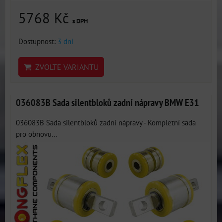
5768 Kč
s DPH
Dostupnost:
3 dni
ZVOLTE VARIANTU
036083B Sada silentbloků zadní nápravy BMW E31
036083B Sada silentbloků zadní nápravy - Kompletní sada
pro obnovu...